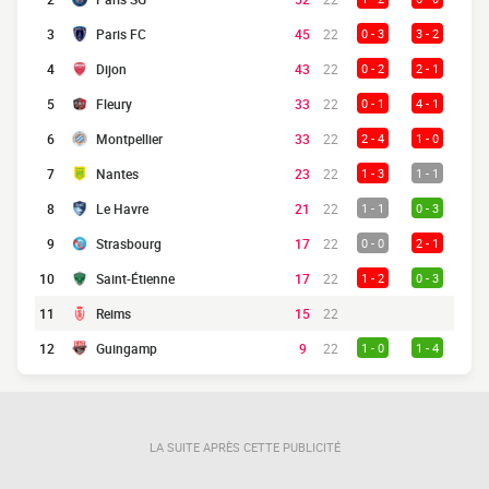
3
Paris FC
45
22
0 - 3
3 - 2
4
Dijon
43
22
0 - 2
2 - 1
5
Fleury
33
22
0 - 1
4 - 1
6
Montpellier
33
22
2 - 4
1 - 0
7
Nantes
23
22
1 - 3
1 - 1
8
Le Havre
21
22
1 - 1
0 - 3
9
Strasbourg
17
22
0 - 0
2 - 1
10
Saint-Étienne
17
22
1 - 2
0 - 3
11
Reims
15
22
12
Guingamp
9
22
1 - 0
1 - 4
LA SUITE APRÈS CETTE PUBLICITÉ