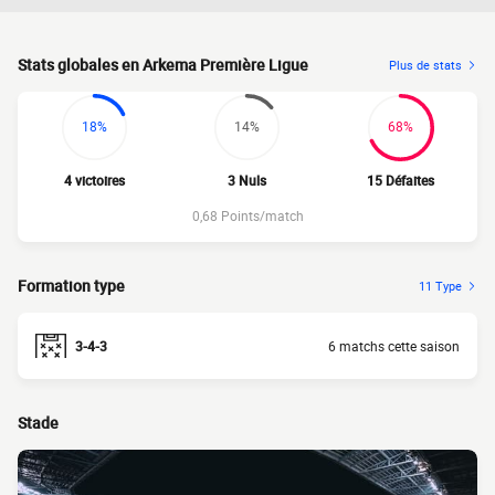
Stats globales en Arkema Première Ligue
Plus de stats
18%
14%
68%
4 victoires
3 Nuls
15 Défaites
0,68 Points/match
Formation type
11 Type
3-4-3
6 matchs cette saison
Stade