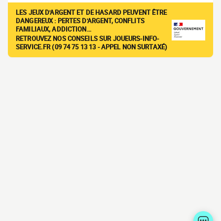
LES JEUX D'ARGENT ET DE HASARD PEUVENT ÊTRE
DANGEREUX : PERTES D'ARGENT, CONFLITS
FAMILIAUX, ADDICTION…
RETROUVEZ NOS CONSEILS SUR JOUEURS-INFO-
SERVICE.FR (09 74 75 13 13 - APPEL NON SURTAXÉ)