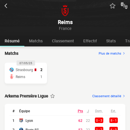
Reims
France
Résumé
Matchs
Classement
Effectif
Stats
Tr
Matchs
Plus de matchs
07/05/25
Strasbourg
2
Reims
1
Arkema Première Ligue
Classement détaillé
#
Équipe
Pts
J
Dom.
Ext.
1
Lyon
62
22
0 - 3
8 - 1
2
Paris SG
52
22
1 - 2
6 - 0