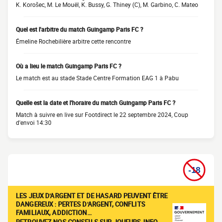
K. Korošec, M. Le Mouël, K. Bussy, G. Thiney (C), M. Garbino, C. Mateo
Quel est l'arbitre du match Guingamp Paris FC ?
Émeline Rochebilière arbitre cette rencontre
Où a lieu le match Guingamp Paris FC ?
Le match est au stade Stade Centre Formation EAG 1 à Pabu
Quelle est la date et l'horaire du match Guingamp Paris FC ?
Match à suivre en live sur Footdirect le 22 septembre 2024, Coup
d'envoi 14:30
LES JEUX D'ARGENT ET DE HASARD PEUVENT ÊTRE
DANGEREUX : PERTES D'ARGENT, CONFLITS
FAMILIAUX, ADDICTION…