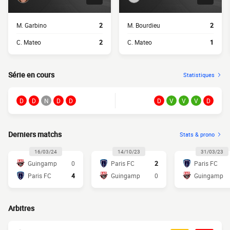
M. Garbino
2
M. Bourdieu
2
C. Mateo
2
C. Mateo
1
Série en cours
Statistiques
D
D
N
D
D
D
V
V
V
D
Derniers matchs
Stats & prono
16/03/24
14/10/23
31/03/23
Guingamp
0
Paris FC
2
Paris FC
Paris FC
4
Guingamp
0
Guingamp
Arbitres