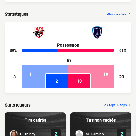
Statistiques
Plus de stats
Possession
39%
61%
Tirs
1
10
3
20
2
10
Stats joueurs
Les tops & flops
Tirs cadrés
Tirs non cadrés
2
2
G. Thiney
M. Garbino