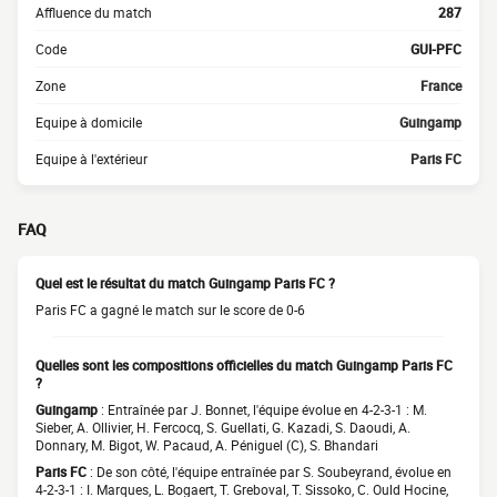
Affluence du match
287
Code
GUI-PFC
Zone
France
Equipe à domicile
Guingamp
Equipe à l'extérieur
Paris FC
FAQ
Quel est le résultat du match Guingamp Paris FC ?
Paris FC a gagné le match sur le score de 0-6
Quelles sont les compositions officielles du match Guingamp Paris FC
?
Guingamp
: Entraînée par J. Bonnet, l'équipe évolue en 4-2-3-1 : M.
Sieber, A. Ollivier, H. Fercocq, S. Guellati, G. Kazadi, S. Daoudi, A.
Donnary, M. Bigot, W. Pacaud, A. Péniguel (C), S. Bhandari
Paris FC
: De son côté, l'équipe entraînée par S. Soubeyrand, évolue en
4-2-3-1 : I. Marques, L. Bogaert, T. Greboval, T. Sissoko, C. Ould Hocine,