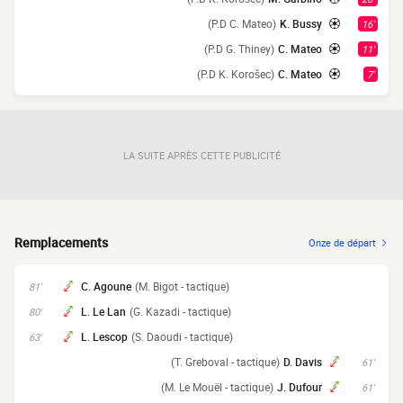
(P.D C. Mateo)
K. Bussy
16'
(P.D G. Thiney)
C. Mateo
11'
(P.D K. Korošec)
C. Mateo
7'
LA SUITE APRÈS CETTE PUBLICITÉ
Remplacements
Onze de départ
C. Agoune
(M. Bigot - tactique)
81'
L. Le Lan
(G. Kazadi - tactique)
80'
L. Lescop
(S. Daoudi - tactique)
63'
(T. Greboval - tactique)
D. Davis
61'
(M. Le Mouël - tactique)
J. Dufour
61'