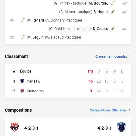
(G. Thiney - tactique)
M. Bourdieu
60'
(C. Mateo - tactique)
S. Hunter
46'
M. Renard
(A. Donnary - tactique)
46'
(C. Ould Hocine - tactique)
D. Corboz
46'
M. Seguin
(W. Pacaud - tactique)
35'
Classement
Classement complet
#
Équipe
Pts
J
G
N
D
3
Paris FC
45
22
13
6
3
12
Guingamp
9
22
3
0
19
Compositions
Compositions Officielles
4-2-3-1
4-2-3-1