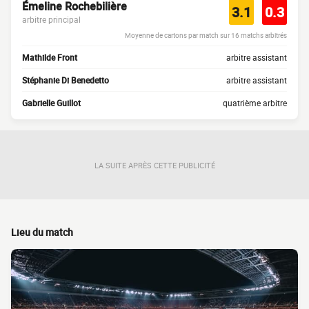
Émeline Rochebilière
3.1
0.3
arbitre principal
Moyenne de cartons par match sur 16 matchs arbitrés
Mathilde Front
arbitre assistant
Stéphanie Di Benedetto
arbitre assistant
Gabrielle Guillot
quatrième arbitre
LA SUITE APRÈS CETTE PUBLICITÉ
Lieu du match