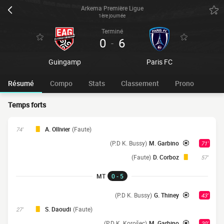
Arkema Première Ligue
1ère journée
Terminé
0
6
-
Guingamp
Paris FC
Résumé
Compo
Stats
Classement
Prono
Temps forts
A. Ollivier
(Faute)
74'
(P.D K. Bussy)
M. Garbino
71'
(Faute)
D. Corboz
57'
MT
0 - 5
(P.D K. Bussy)
G. Thiney
43'
S. Daoudi
(Faute)
27'
(P.D K. Korošec)
M. Garbino
20'