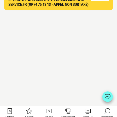
RETROUVEZ NOS CONSEILS SUR JOUEURS-INFO-
SERVICE.FR (09 74 75 13 13 - APPEL NON SURTAXÉ)
Matchs
Favoris
Vidéos
Classement
Prog TV
Recherche