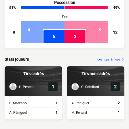
Possession
51%
49%
Tirs
4
9
9
12
5
3
Stats joueurs
Les tops & flops
Tirs cadrés
Tirs non cadrés
1
2
L. Peneau
C. Robillard
D. Marcano
1
A. Péniguel
2
A. Péniguel
1
M. Renard
1