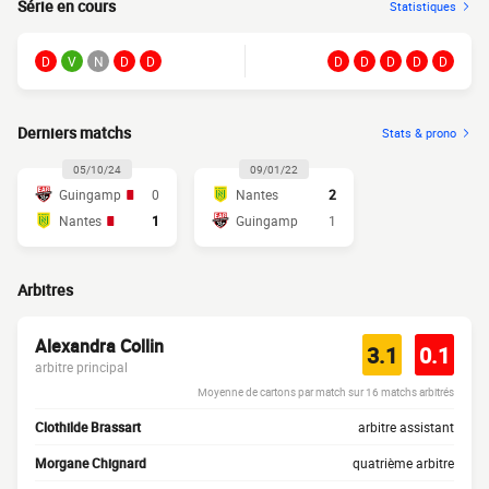
Série en cours
Statistiques
D
V
N
D
D
D
D
D
D
D
Derniers matchs
Stats & prono
05/10/24
09/01/22
Guingamp
0
Nantes
2
Nantes
1
Guingamp
1
Arbitres
Alexandra Collin
3.1
0.1
arbitre principal
Moyenne de cartons par match sur 16 matchs arbitrés
Clothilde Brassart
arbitre assistant
Morgane Chignard
quatrième arbitre