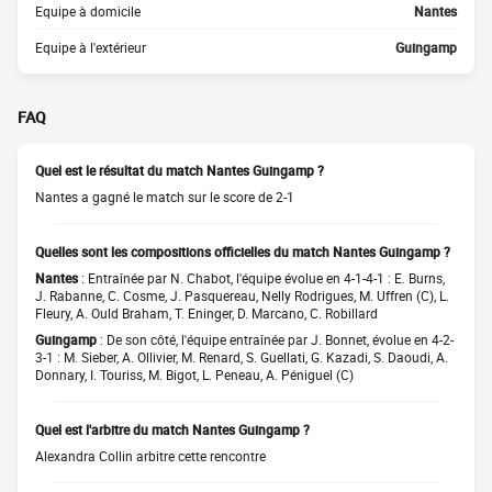
Equipe à domicile
Nantes
Equipe à l'extérieur
Guingamp
FAQ
Quel est le résultat du match Nantes Guingamp ?
Nantes a gagné le match sur le score de 2-1
Quelles sont les compositions officielles du match Nantes Guingamp ?
Nantes
: Entraînée par N. Chabot, l'équipe évolue en 4-1-4-1 : E. Burns,
J. Rabanne, C. Cosme, J. Pasquereau, Nelly Rodrigues, M. Uffren (C), L.
Fleury, A. Ould Braham, T. Eninger, D. Marcano, C. Robillard
Guingamp
: De son côté, l'équipe entraînée par J. Bonnet, évolue en 4-2-
3-1 : M. Sieber, A. Ollivier, M. Renard, S. Guellati, G. Kazadi, S. Daoudi, A.
Donnary, I. Touriss, M. Bigot, L. Peneau, A. Péniguel (C)
Quel est l'arbitre du match Nantes Guingamp ?
Alexandra Collin arbitre cette rencontre