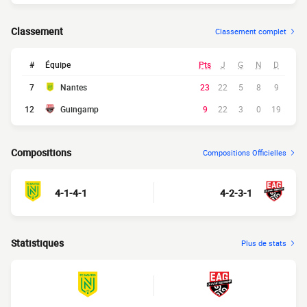
Classement
Classement complet
#
Équipe
Pts
J
G
N
D
7
Nantes
23
22
5
8
9
12
Guingamp
9
22
3
0
19
Compositions
Compositions Officielles
4-1-4-1
4-2-3-1
Statistiques
Plus de stats