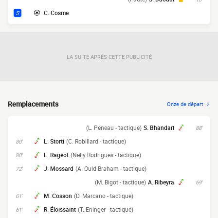
C. Cosme
5'
LA SUITE APRÈS CETTE PUBLICITÉ
Remplacements
Onze de départ
(L. Peneau - tactique)
S. Bhandari
88'
L. Storti
(C. Robillard - tactique)
80'
L. Rageot
(Nelly Rodrigues - tactique)
80'
J. Mossard
(A. Ould Braham - tactique)
72'
(M. Bigot - tactique)
A. Ribeyra
69'
M. Cosson
(D. Marcano - tactique)
61'
R. Éloissaint
(T. Eninger - tactique)
61'