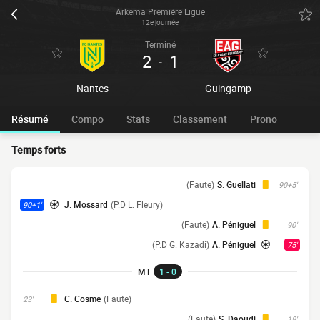
Arkema Première Ligue
12e journée
Terminé
2
1
-
Nantes
Guingamp
Résumé
Compo
Stats
Classement
Prono
Temps forts
(Faute)
S. Guellati
90+5'
J. Mossard
(P.D L. Fleury)
90+1'
(Faute)
A. Péniguel
90'
(P.D G. Kazadi)
A. Péniguel
75'
MT
1 - 0
C. Cosme
(Faute)
23'
(Faute)
S. Daoudi
18'