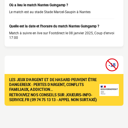
Où a lieu le match Nantes Guingamp ?
Le match est au stade Stade Marcel-Saupin à Nantes
Quelle est la date et l'horaire du match Nantes Guingamp ?
Match à suivre en live sur Footdirect le 08 janvier 2025, Coup d'envoi
17:00
LES JEUX D'ARGENT ET DE HASARD PEUVENT ÊTRE
DANGEREUX : PERTES D'ARGENT, CONFLITS
FAMILIAUX, ADDICTION…
RETROUVEZ NOS CONSEILS SUR JOUEURS-INFO-
SERVICE.FR (09 74 75 13 13 - APPEL NON SURTAXÉ)