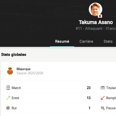
Takuma Asano
#11 - Attaquant - 31ans
Résumé
Carrière
Stats
Stats globales
Majorque
Saison 2025/2026
Match
23
Titular
Entré
13
Rempl
But
1
Passe