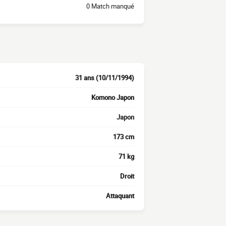
0 Match manqué
31 ans (10/11/1994)
Komono Japon
Japon
173 cm
71 kg
Droit
Attaquant