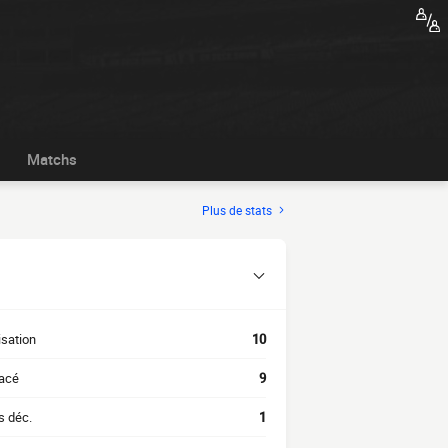
Matchs
Plus de stats
isation
10
acé
9
s déc.
1