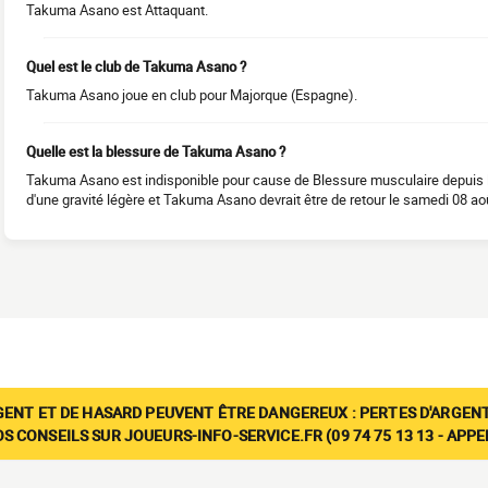
Takuma Asano est Attaquant.
Quel est le club de Takuma Asano ?
Takuma Asano joue en club pour Majorque (Espagne).
Quelle est la blessure de Takuma Asano ?
Takuma Asano est indisponible pour cause de Blessure musculaire depuis l
d'une gravité légère et Takuma Asano devrait être de retour le samedi 08 ao
GENT ET DE HASARD PEUVENT ÊTRE DANGEREUX : PERTES D'ARGENT
 CONSEILS SUR JOUEURS-INFO-SERVICE.FR (09 74 75 13 13 - APP