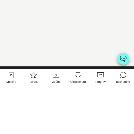
Matchs
Favoris
Vidéos
Classement
Prog TV
Recherche
Liens utiles
Clubs à la une
Tous les matchs
PSG
Matchs en live
Bayern Munich
Derniers résultats
Real Madrid
Matchs à venir
Inter
Match en streaming
Juventus
Contact
Manchester City