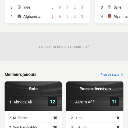
3
Inde
5
6
1
2
3
3
Syrie
4
Afghanistan
5
6
1
2
3
4
Myanma
LA SUITE APRÈS CETTE PUBLICITÉ
Meilleurs joueurs
Plus de stats
Buts
Passes décisives
12
11
1.
Almoez Ali
1.
Akram Afif
2.
M. Taremi
10
2.
J. Ito
10
2.
Son Heung-Min
10
3.
T. Kubo
8