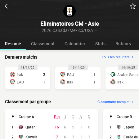
Eliminatoires CM - Asie
2026 Canada/Mexico/USA
Résumé
Classement
Calendrier
Stats
Buteurs
Derniers matchs
Tous les résultats
18/11/25
13/11/25
14/10/25
Irak
2
EAU
1
Arabie 
EAU
1
Irak
1
Irak
Classement par groupe
Classement complet
#
Groupe A
Pts
J
G
N
D
#
Groupe B
1
Qatar
16
6
5
1
0
1
Japon
2
Koweït
7
6
2
1
3
2
Corée du