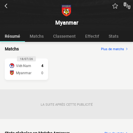
Myanmar
Résumé
Matchs
Classement
Effectif
Stats
Matchs
Plus de matchs
18/07/26
Viêt-Nam
4
Myanmar
0
LA SUITE APRÈS CETTE PUBLICITÉ