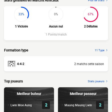
Stats globales en Matchs Amicaux
Plus de stats
33%
0%
67%
1 Victoire
Aucun nul
2 Défaites
1 Points/match
Formation type
11 Type
4-4-2
2 matchs cette saison
Top joueurs
Stats joueurs
Meilleur buteur
Meilleur passeur
2
2
Lwin Moe Aung
Maung Maung Lwin