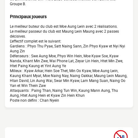
Groupe B.
Principaux joueurs
Le meilleur buteur du club est Moe Aung Lwin avec 2 réalisations.
Le meilleur passeur du club est Maung Lwin Maung avec 2 passes
décisives.
L'effectif complet est le suivant:
Gardiens : Phyo Thu Pyae, Satt Naing Sann, Zin Phyo Kyaw et Nyi Nyi
Aung Zin
Défenseurs : Swe Aung Moe, Phyo Win Hein, Moe Kyaw Soe, Kyaw
Nanda, Khant Min Zwe, Wai Phone Lat, Zeyar Lin Hein, Htet Min Zwe,
Htet Paing Kaung et Yint Aung Ye
Milieux : Kyaw Arkar, Hein Soe Thet, Min Oo Kyaw, Moe Aung Lwin,
Kaung Khant Myat, Moe Naing Nay, Naing Oakkar, Maung Lwin Maung,
Htan David, Lin Aung Wai, Swar Min Kyaw, Lam Mang Suan, Naing Oo
Yan et Win Thein Zaw
Attaquants : Paing Than, Naing Tun Win, Kaung Mann Aung, Thu
Aung, Htet Aung Hein et Kyaw Zin Hein Khun
Poste non défini : Chan Nyein