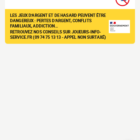
LES JEUX D'ARGENT ET DE HASARD PEUVENT ÊTRE
DANGEREUX : PERTES D'ARGENT, CONFLITS
FAMILIAUX, ADDICTION…
RETROUVEZ NOS CONSEILS SUR JOUEURS-INFO-
SERVICE.FR (09 74 75 13 13 - APPEL NON SURTAXÉ)