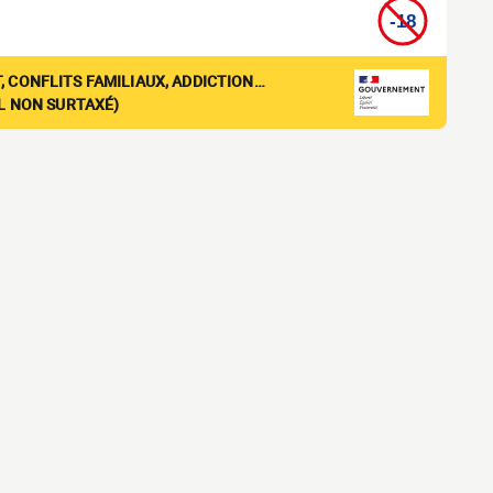
, CONFLITS FAMILIAUX, ADDICTION…
EL NON SURTAXÉ)