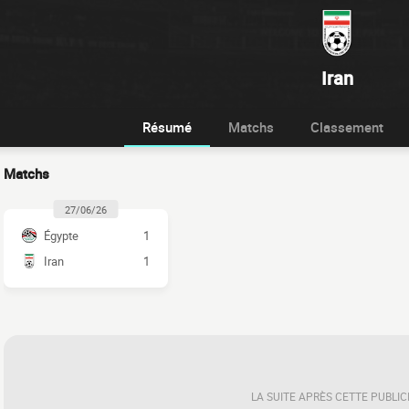
Iran
Résumé
Matchs
Classement
Matchs
27/06/26
Égypte
1
Iran
1
LA SUITE APRÈS CETTE PUBLIC