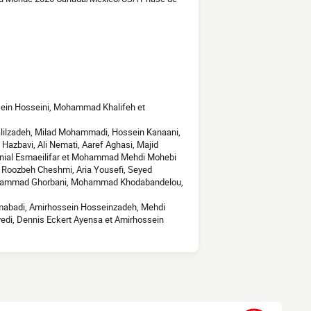
sein Hosseini, Mohammad Khalifeh et
alilzadeh, Milad Mohammadi, Hossein Kanaani,
bavi, Ali Nemati, Aaref Aghasi, Majid
 Danial Esmaeilifar et Mohammad Mehdi Mohebi
s, Roozbeh Cheshmi, Aria Yousefi, Seyed
hammad Ghorbani, Mohammad Khodabandelou,
abadi, Amirhossein Hosseinzadeh, Mehdi
edi, Dennis Eckert Ayensa et Amirhossein