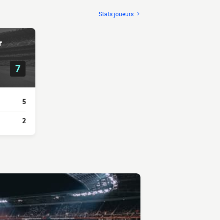
Stats joueurs
r
7
5
2