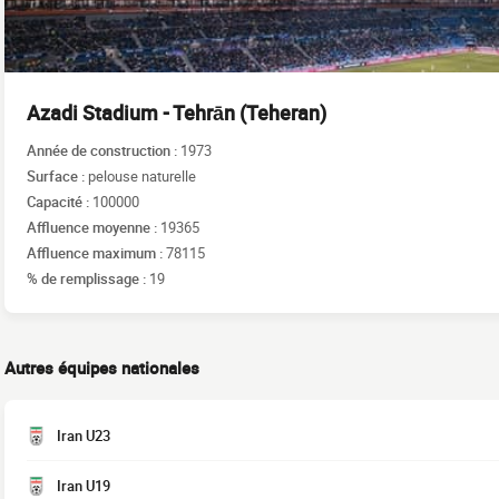
Azadi Stadium - Tehrān (Teheran)
Année de construction :
1973
Surface :
pelouse naturelle
Capacité :
100000
Affluence moyenne :
19365
Affluence maximum :
78115
% de remplissage :
19
Autres équipes nationales
Iran U23
Iran U19