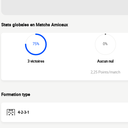
Stats globales en Matchs Amicaux
75%
0%
3 victoires
Aucun nul
2,25 Points/match
Formation type
4-2-3-1