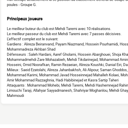
poules - Groupe G.
Principaux joueurs
Le meilleur buteur du club est Mehdi Taremi avec 10 réalisations.
Le meilleur passeur du club est Mehdi Taremi avec 7 passes décisives.
L'effectif complet est le suivant:
Gardiens : Alireza Beiranvand, Payam Niazmand, Hossein Pourhamidi, Hos
Mohammadreza Akhbari Shad
Défenseurs : Saleh Hardani, Aaref Gholami, Hossein Abarghouei, Shoja Kh
Mohammadmehdi Zare Mohazabieh, Mehdi Tikdarinejad, Mohammad Amin Haz
Hosseini, Omid Noorafkan, Ramin Rezaeian, Alireza Koushki, Danial Eiri,
Milieux : Saeid Ezatolahi, Alireza Jahanbakhsh, Ali Alipour, Saman Ghoddo
Mohammad Karimi, Mohammad Javad Hosseinnejad Mahalleh Kolaei, Mo
Amir Mohammad Razzaghnia, Hadi Habibinejad et Kasra Sartip Taheri
Attaquants : Mohammad Mohebi, Mehdi Taremi, Mehdi Hashemnejad Rahim
Limouchi Taraji, Allahyar Sayyadmanesh, Shahriyar Moghanlou, Mehdi Ghay
Mahmoudi