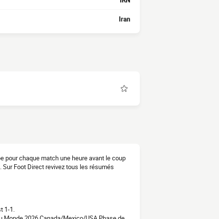
IRN
Iran
uipe pour chaque match une heure avant le coup
 Sur Foot Direct revivez tous les résumés
t 1-1.
e du Monde 2026 Canada/Mexico/USA Phase de