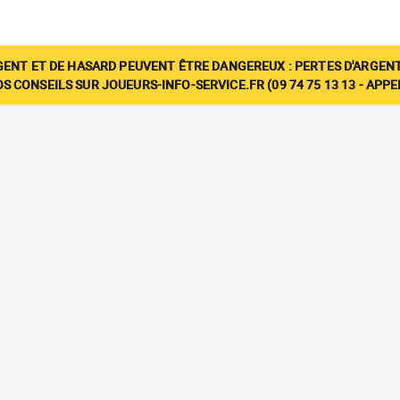
GENT ET DE HASARD PEUVENT ÊTRE DANGEREUX : PERTES D'ARGENT
 CONSEILS SUR JOUEURS-INFO-SERVICE.FR (09 74 75 13 13 - APP