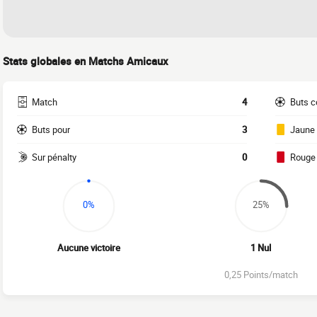
Stats globales en Matchs Amicaux
Match
4
Buts c
Buts pour
3
Jaune
Sur pénalty
0
Rouge
0%
25%
Aucune victoire
1 Nul
0,25 Points/match