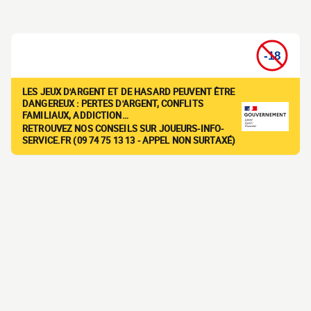
LES JEUX D'ARGENT ET DE HASARD PEUVENT ÊTRE
DANGEREUX : PERTES D'ARGENT, CONFLITS
FAMILIAUX, ADDICTION…
RETROUVEZ NOS CONSEILS SUR JOUEURS-INFO-
SERVICE.FR (09 74 75 13 13 - APPEL NON SURTAXÉ)