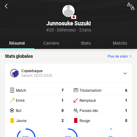
Junnosuke Suzuki
#20 - Défenseur - 23ans
Résumé
Carrière
Stats
Matchs
Stats globales
Plus de stats
Copenhague
Saison 2025/2026
Match
7
Titularisation
6
Entré
1
Remplacé
1
But
0
Passes déc.
1
Jaune
2
Rouge
0