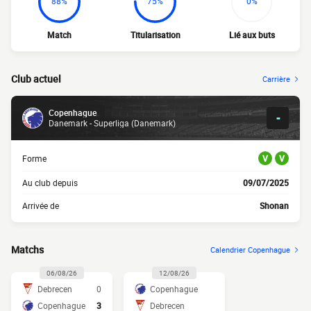
88%
75%
0%
Match
Titularisation
Lié aux buts
Club actuel
Carrière
Copenhague
-
Danemark - Superliga (Danemark)
Forme
V
V
Au club depuis
09/07/2025
Arrivée de
Shonan
Matchs
Calendrier Copenhague
06/08/26
12/08/26
Debrecen
0
Copenhague
Copenhague
3
Debrecen