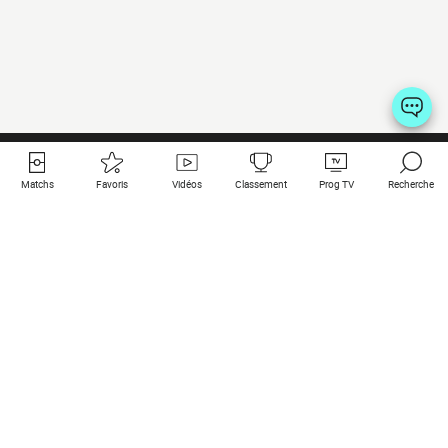
Matchs
Favoris
Vidéos
Classement
Prog TV
Recherche
Liens utiles
Clubs à la une
Tous les matchs
PSG
Matchs en live
Bayern Munich
Derniers résultats
Real Madrid
Matchs à venir
Inter
Match en streaming
Juventus
Contact
Manchester City
Mentions légales
Manchester United
Les amis de Foot Direct
Liverpool
Les guides de Foot Direct