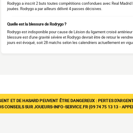
Rodrygo a inscrit 2 buts toutes compétitions confondues avec Real Madrid 
jouées. Rodrygo a par ailleurs délivré 4 passes décisives.
Quelle est la blessure de Rodrygo ?
Rodrygo est indisponible pour cause de Lésion du ligament croisé antérieu
blessure est d'une gravité sévère et Rodrygo devrait être de retour le vendr
jours est évoqué, soit 28 matchs selon les calendriers actuellement en vigu
GENT ET DE HASARD PEUVENT ÊTRE DANGEREUX : PERTES D'ARGENT
 CONSEILS SUR JOUEURS-INFO-SERVICE.FR (09 74 75 13 13 - APP