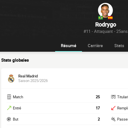
Rodrygo
#11 - Attaquant - 25ans
Résumé
Carrière
Stats
Stats globales
Real Madrid
Saison 2025/2026
Match
25
Titular
Entré
17
Rempl
But
2
Passe