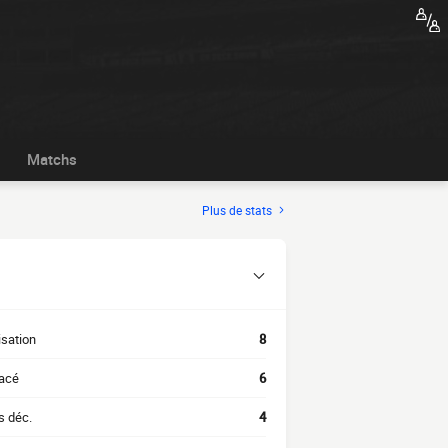
Matchs
Plus de stats
isation
8
acé
6
s déc.
4