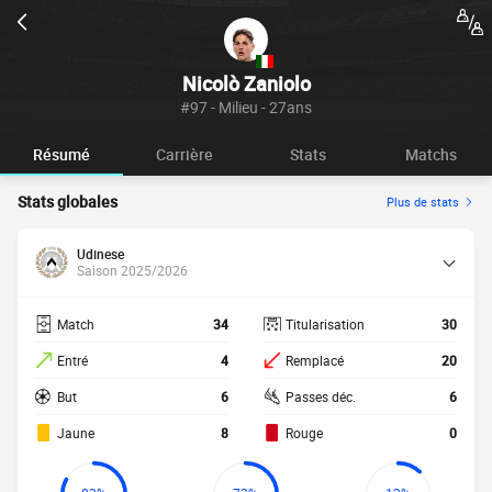
Nicolò Zaniolo
#97 - Milieu - 27ans
Résumé
Carrière
Stats
Matchs
Stats globales
Plus de stats
Udinese
Saison 2025/2026
Match
34
Titularisation
30
Entré
4
Remplacé
20
But
6
Passes déc.
6
Jaune
8
Rouge
0