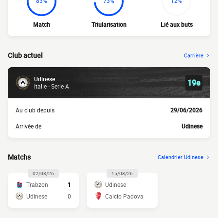
83%
73%
12%
Match
Titularisation
Lié aux buts
Club actuel
Carrière
Udinese
19e
Italie - Serie A
Au club depuis
29/06/2026
Arrivée de
Udinese
Matchs
Calendrier Udinese
02/08/26
15/08/26
Trabzon
1
Udinese
Udinese
0
Calcio Padova