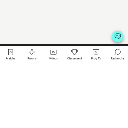
Matchs
Favoris
Vidéos
Classement
Prog TV
Recherche
Liens utiles
Clubs à la une
Tous les matchs
PSG
Matchs en live
Bayern Munich
Derniers résultats
Real Madrid
Matchs à venir
Inter
Match en streaming
Juventus
Contact
Manchester City
Mentions légales
Manchester United
Les amis de Foot Direct
Liverpool
Les guides de Foot Direct