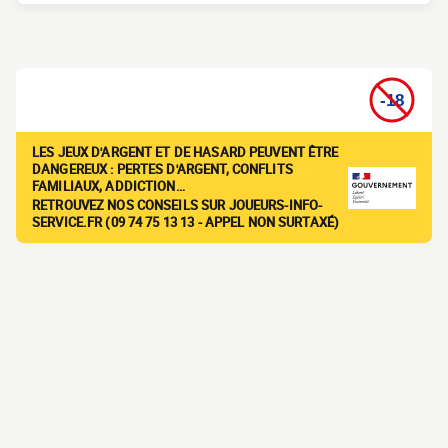
LES JEUX D'ARGENT ET DE HASARD PEUVENT ÊTRE
DANGEREUX : PERTES D'ARGENT, CONFLITS
FAMILIAUX, ADDICTION…
RETROUVEZ NOS CONSEILS SUR JOUEURS-INFO-
SERVICE.FR (09 74 75 13 13 - APPEL NON SURTAXÉ)