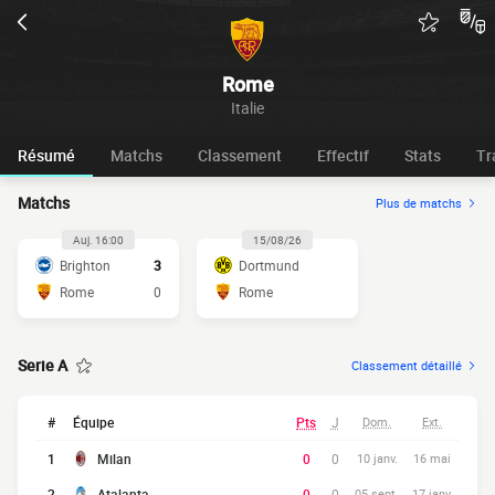
Rome
Italie
Résumé
Matchs
Classement
Effectif
Stats
Tr
Matchs
Plus de matchs
Auj. 16:00
15/08/26
Brighton
3
Dortmund
Rome
0
Rome
Serie A
Classement détaillé
#
Équipe
Pts
J
Dom.
Ext.
1
Milan
0
0
10 janv.
16 mai
2
Atalanta
0
0
05 sept.
17 janv.