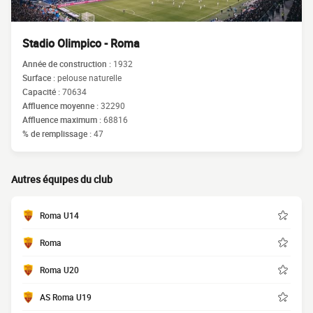
Stadio Olimpico - Roma
Année de construction :
1932
Surface :
pelouse naturelle
Capacité :
70634
Affluence moyenne :
32290
Affluence maximum :
68816
% de remplissage :
47
Autres équipes du club
Roma U14
Roma
Roma U20
AS Roma U19