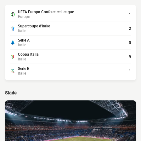
UEFA Europa Conference League
1
Europe
Supercoupe d'Italie
2
Italie
Serie A
3
Italie
Coppa Italia
9
Italie
Serie B
1
Italie
Stade