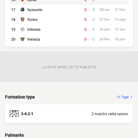
17
Sassuolo
0
0
08 nov.
21 févr.
18
Torino
0
0
07 févr.
13 sept.
19
Udinese
0
0
24 janv.
01 nov.
20
Venezia
0
0
28 févr.
06 janv.
LA SUITE APRÈS CETTE PUBLICITÉ
Formation type
11 Type
3-4-2-1
2 matchs cette saison
Palmarès