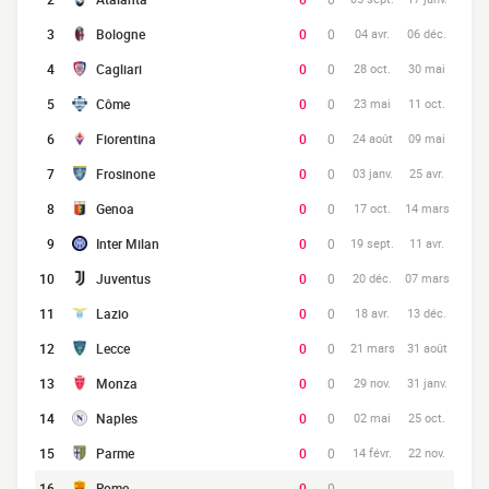
3
Bologne
0
0
04 avr.
06 déc.
4
Cagliari
0
0
28 oct.
30 mai
5
Côme
0
0
23 mai
11 oct.
6
Fiorentina
0
0
24 août
09 mai
7
Frosinone
0
0
03 janv.
25 avr.
8
Genoa
0
0
17 oct.
14 mars
9
Inter Milan
0
0
19 sept.
11 avr.
10
Juventus
0
0
20 déc.
07 mars
11
Lazio
0
0
18 avr.
13 déc.
12
Lecce
0
0
21 mars
31 août
13
Monza
0
0
29 nov.
31 janv.
14
Naples
0
0
02 mai
25 oct.
15
Parme
0
0
14 févr.
22 nov.
16
Rome
0
0