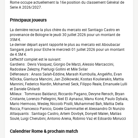
Rome occupe actuellement la 16e position du classement Général de
Serie A 2026/2027.
Principaux joueurs
La dernière recrue la plus chère du mercato est Santiago Castro en
provenance de Bologne le jeudi 30 juillet 2026 pour un montant de
35M €.
Le dernier départ ayant rapporté le plus au mercato est Aboubacar
Sangaré, parti pour Elche le mercredi 01 juillet 2026 pour un montant
de 4.5M €.
L'effectif complet est le suivant:
Gardiens : Devis Vásquez, Giorgio De Marzi, Alessio Marcaccini,
Radosław Żelezny, Pierluigi Gollini et Mile Svilar
Défenseurs : Anass Salah-Eddine, Marash Kumbulla, Angeliño, Evan
NDicka, Gianluca Mancini, Jan Ziółkowski, Kostas Koulierakis, Mattia
Mannini, Federico Nardin, Mohamed Seck, Filippo Reale, Emanuele Lulli
et Daniele Ghilardi
Milieux : Tommaso Baldanzi, Riccardo Pagano, Devyne Rensch, Bryan
Cristante, Lorenzo Pellegrini, Neil El Aynaoui, Manu Koné, Paulo Dybala,
Mario Hermoso, Wesley, Niccolò Pisilli, Muhammed Bah, Mattia Della
Rocca, Francesco Panico, Gioele Giammattei et Alessandro Di Nunzio
Attaquants : Santiago Castro, Artem Dovbyk, Donyell Malen, Matías
Soulé, Luigi Cherubini, Antonio Arena, Robinio Vaz et Edoardo Morucci
Calendrier Rome & prochain match