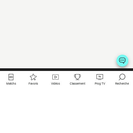
Matchs
Favoris
Vidéos
Classement
Prog TV
Recherche
Liens utiles
Clubs à la une
Tous les matchs
PSG
Matchs en live
Bayern Munich
Derniers résultats
Real Madrid
Matchs à venir
Inter
Match en streaming
Juventus