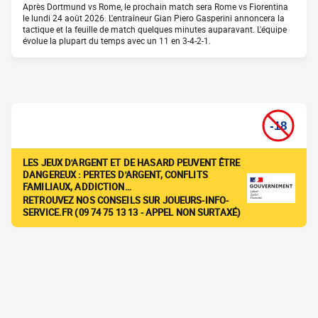
Après Dortmund vs Rome, le prochain match sera Rome vs Fiorentina
le lundi 24 août 2026. L'entraîneur Gian Piero Gasperini annoncera la
tactique et la feuille de match quelques minutes auparavant. L'équipe
évolue la plupart du temps avec un 11 en 3-4-2-1.
LES JEUX D'ARGENT ET DE HASARD PEUVENT ÊTRE
DANGEREUX : PERTES D'ARGENT, CONFLITS
FAMILIAUX, ADDICTION…
RETROUVEZ NOS CONSEILS SUR JOUEURS-INFO-
SERVICE.FR (09 74 75 13 13 - APPEL NON SURTAXÉ)