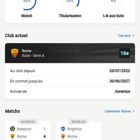
55%
35%
4%
Match
Titularisation
Lié aux buts
Club actuel
Carrière
Rome
16e
Italie - Serie A
Au club depuis
20/07/2022
En contrat jusqu'au
30/06/2027
Arrivée de
Juventus
Matchs
Calendrier Rome
04/08/26
08/08/26
Newport
1
Brighton
Rome
4
Rome