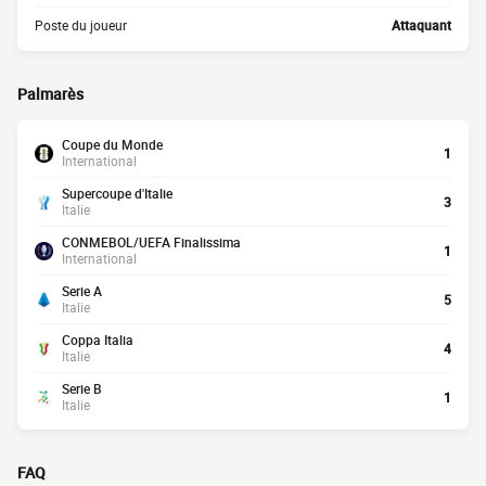
Poste du joueur
Attaquant
Palmarès
Coupe du Monde
1
International
Supercoupe d'Italie
3
Italie
CONMEBOL/UEFA Finalissima
1
International
Serie A
5
Italie
Coppa Italia
4
Italie
Serie B
1
Italie
FAQ