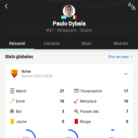
Paulo Dybala
#21 - Attaquant - 32ans
Résumé
Carrière
Stats
Matchs
Stats globales
Plus de stats
Rome
Saison 2025/2026
Match
27
Titularisation
17
Entré
10
Remplacé
10
But
3
Passes déc.
7
Jaune
0
Rouge
0