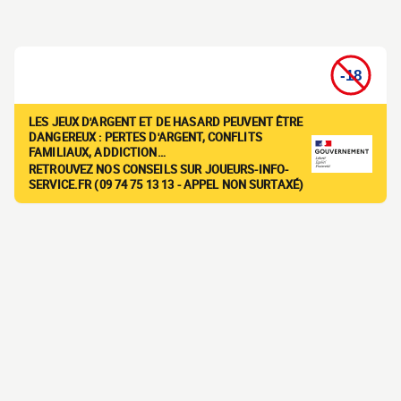
LES JEUX D'ARGENT ET DE HASARD PEUVENT ÊTRE
DANGEREUX : PERTES D'ARGENT, CONFLITS
FAMILIAUX, ADDICTION…
RETROUVEZ NOS CONSEILS SUR JOUEURS-INFO-
SERVICE.FR (09 74 75 13 13 - APPEL NON SURTAXÉ)