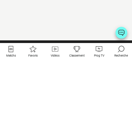
Matchs
Favoris
Vidéos
Classement
Prog TV
Recherche
Liens utiles
Clubs à la une
Tous les matchs
PSG
Matchs en live
Bayern Munich
Derniers résultats
Real Madrid
Matchs à venir
Inter
Match en streaming
Juventus
Contact
Manchester City
Mentions légales
Manchester United
Les amis de Foot Direct
Liverpool
Les guides de Foot Direct