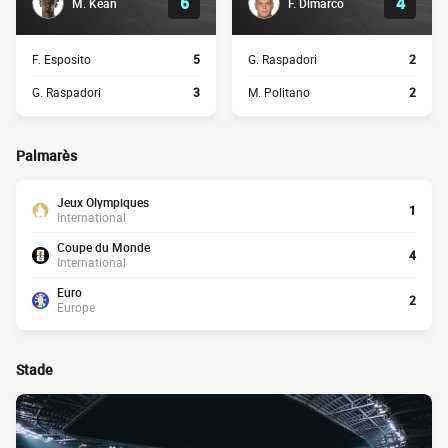
6
4
M. Kean
F. Dimarco
F. Esposito
5
G. Raspadori
2
G. Raspadori
3
M. Politano
2
Palmarès
Jeux Olympiques
1
International
Coupe du Monde
4
International
Euro
2
Europe
Stade