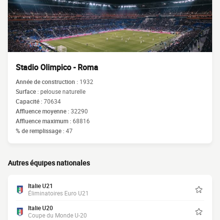
Stadio Olimpico - Roma
Année de construction :
1932
Surface :
pelouse naturelle
Capacité :
70634
Affluence moyenne :
32290
Affluence maximum :
68816
% de remplissage :
47
Autres équipes nationales
Italie U21
Éliminatoires Euro U21
Italie U20
Coupe du Monde U-20