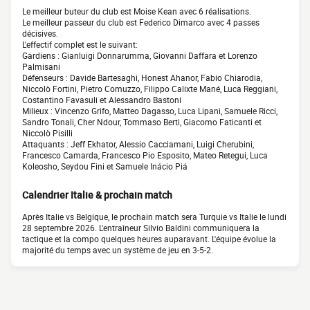
Le meilleur buteur du club est Moise Kean avec 6 réalisations.
Le meilleur passeur du club est Federico Dimarco avec 4 passes
décisives.
L'effectif complet est le suivant:
Gardiens : Gianluigi Donnarumma, Giovanni Daffara et Lorenzo
Palmisani
Défenseurs : Davide Bartesaghi, Honest Ahanor, Fabio Chiarodia,
Niccolò Fortini, Pietro Comuzzo, Filippo Calixte Mané, Luca Reggiani,
Costantino Favasuli et Alessandro Bastoni
Milieux : Vincenzo Grifo, Matteo Dagasso, Luca Lipani, Samuele Ricci,
Sandro Tonali, Cher Ndour, Tommaso Berti, Giacomo Faticanti et
Niccolò Pisilli
Attaquants : Jeff Ekhator, Alessio Cacciamani, Luigi Cherubini,
Francesco Camarda, Francesco Pio Esposito, Mateo Retegui, Luca
Koleosho, Seydou Fini et Samuele Inácio Piá
Calendrier Italie & prochain match
Après Italie vs Belgique, le prochain match sera Turquie vs Italie le lundi
28 septembre 2026. L'entraîneur Silvio Baldini communiquera la
tactique et la compo quelques heures auparavant. L'équipe évolue la
majorité du temps avec un système de jeu en 3-5-2.