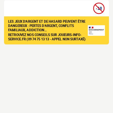
LES JEUX D'ARGENT ET DE HASARD PEUVENT ÊTRE
DANGEREUX : PERTES D'ARGENT, CONFLITS
FAMILIAUX, ADDICTION…
RETROUVEZ NOS CONSEILS SUR JOUEURS-INFO-
SERVICE.FR (09 74 75 13 13 - APPEL NON SURTAXÉ)