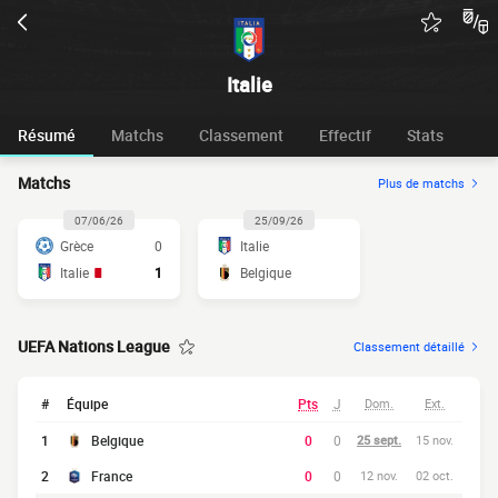
Italie
Résumé
Matchs
Classement
Effectif
Stats
Matchs
Plus de matchs
07/06/26
25/09/26
Grèce
0
Italie
Italie
1
Belgique
UEFA Nations League
Classement détaillé
#
Équipe
Pts
J
Dom.
Ext.
1
Belgique
0
0
25 sept.
15 nov.
2
France
0
0
12 nov.
02 oct.