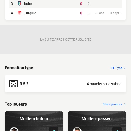
3
Italie
0
0
4
Turquie
0
0
05 oct.
28 sept.
LA SUITE APRÈS CETTE PUBLICITÉ
Formation type
11 Type
3-5-2
4 matchs cette saison
Top joueurs
Stats joueurs
Meilleur buteur
Meilleur passeur