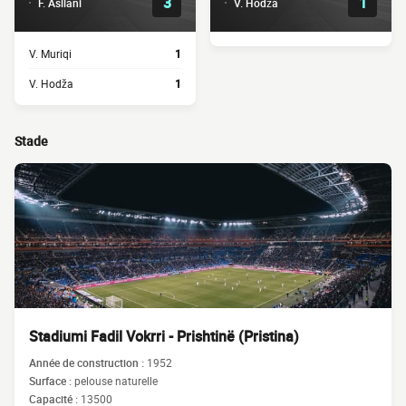
3
1
F. Asllani
V. Hodža
V. Muriqi
1
V. Hodža
1
Stade
Stadiumi Fadil Vokrri - Prishtinë (Pristina)
Année de construction :
1952
Surface :
pelouse naturelle
Capacité :
13500