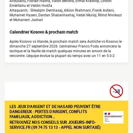
Avdullahu, Florian Haxha, Valon Berisha, Ermal Krasniqi, Lindon
Emërllahu et Veldin Hodža
Attaquants : Shkelqim Demhasaj, Albion Rrahmani, Fisnik Asllani,
Muhamet Hyseni, Dardan Shabanhaxhaj, Vedat Muriqi, Rilind Nivokazi
et Muharrem Jashari
Calendrier Kosovo & prochain match
Après Kosovo vs Irlande, le prochain match sera Autriche vs Kosovo le
dimanche 27 septembre 2026. L'entraîneur Franco Foda annoncera la
tactique et la feuille de match quelques minutes en amont de la
rencontre. L'équipe évolue la plupart du temps avec un 11 en 5-3-2.
LES JEUX D'ARGENT ET DE HASARD PEUVENT ÊTRE
DANGEREUX : PERTES D'ARGENT, CONFLITS
FAMILIAUX, ADDICTION…
RETROUVEZ NOS CONSEILS SUR JOUEURS-INFO-
SERVICE.FR (09 74 75 13 13 - APPEL NON SURTAXÉ)