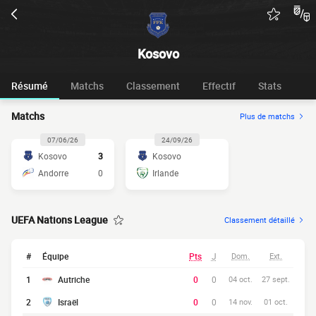
Kosovo
Résumé
Matchs
Classement
Effectif
Stats
Matchs
Plus de matchs
07/06/26
24/09/26
Kosovo
3
Kosovo
Andorre
0
Irlande
UEFA Nations League
Classement détaillé
#
Équipe
Pts
J
Dom.
Ext.
1
Autriche
0
0
04 oct.
27 sept.
2
Israël
0
0
14 nov.
01 oct.