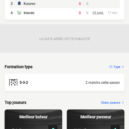
3
Kosovo
0
0
4
Irlande
0
0
24 sept.
17 nov.
LA SUITE APRÈS CETTE PUBLICITÉ
Formation type
11 Type
5-3-2
2 matchs cette saison
Top joueurs
Stats joueurs
Meilleur buteur
Meilleur passeur