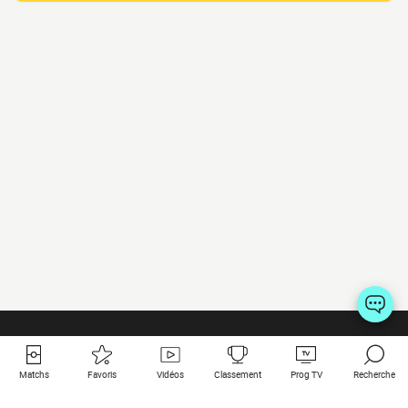
Matchs
Favoris
Vidéos
Classement
Prog TV
Recherche
Liens utiles
Clubs à la une