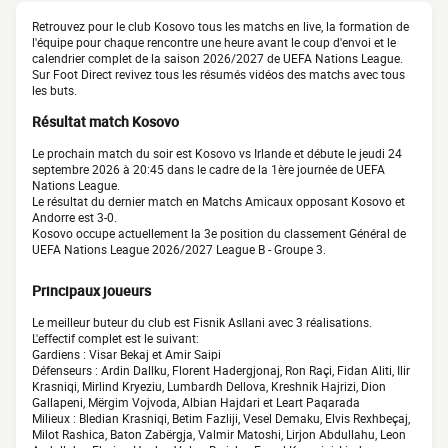
Retrouvez pour le club Kosovo tous les matchs en live, la formation de
l'équipe pour chaque rencontre une heure avant le coup d'envoi et le
calendrier complet de la saison 2026/2027 de UEFA Nations League.
Sur Foot Direct revivez tous les résumés vidéos des matchs avec tous
les buts.
Résultat match Kosovo
Le prochain match du soir est Kosovo vs Irlande et débute le jeudi 24
septembre 2026 à 20:45 dans le cadre de la 1ère journée de UEFA
Nations League.
Le résultat du dernier match en Matchs Amicaux opposant Kosovo et
Andorre est 3-0.
Kosovo occupe actuellement la 3e position du classement Général de
UEFA Nations League 2026/2027 League B - Groupe 3.
Principaux joueurs
Le meilleur buteur du club est Fisnik Asllani avec 3 réalisations.
L'effectif complet est le suivant:
Gardiens : Visar Bekaj et Amir Saipi
Défenseurs : Ardin Dallku, Florent Hadergjonaj, Ron Raçi, Fidan Aliti, Ilir
Krasniqi, Mirlind Kryeziu, Lumbardh Dellova, Kreshnik Hajrizi, Dion
Gallapeni, Mërgim Vojvoda, Albian Hajdari et Leart Paqarada
Milieux : Bledian Krasniqi, Betim Fazliji, Vesel Demaku, Elvis Rexhbeçaj,
Milot Rashica, Baton Zabërgja, Valmir Matoshi, Lirjon Abdullahu, Leon