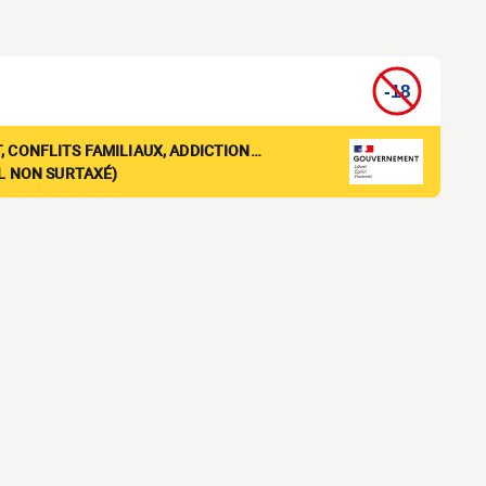
, CONFLITS FAMILIAUX, ADDICTION…
EL NON SURTAXÉ)