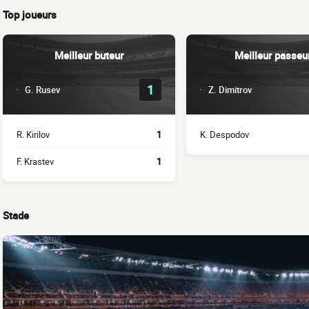
Top joueurs
Meilleur buteur
Meilleur passeu
1
G. Rusev
Z. Dimitrov
R. Kirilov
1
K. Despodov
F. Krastev
1
Stade