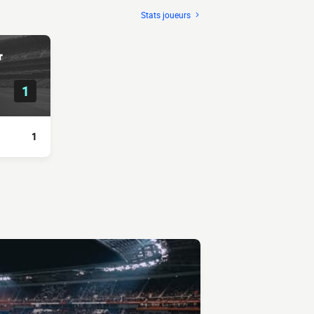
Stats joueurs
r
1
1