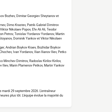
sov Bozhev, Dimitar Georgiev Sheytanov et
ev, Dimo Krastev, Patrik-Gabriel Dimitrov
Viktor Nikolaev Popov, Efe Ali Ali, Teodor
eon Petrov, Tonislav Yordanov Yordanov, Martin
 Stoyanov, Dominik Yankov et Viktor Nikolaev
rger, Andrian Boykov Kraev, Bozhidar Boykov
hochev, Ivan Yordanov, Ilian Ilianov Iliev, Petko
 Minchev Dimitrov, Radoslav Kirilov Kirilov,
ov Iliev, Marin Plamenov Petkov, Martin Yankov
e mardi 29 septembre 2026. L'entraîneur
ures plus tôt. L'équipe évolue la majorité du