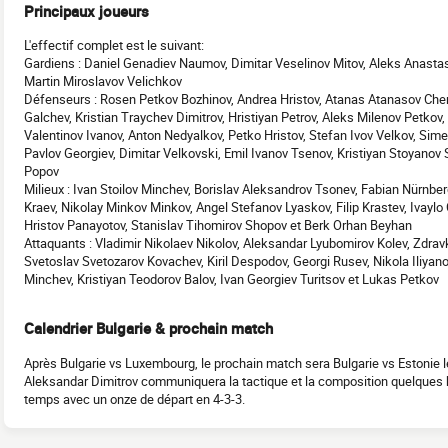
Principaux joueurs
L'effectif complet est le suivant:
Gardiens : Daniel Genadiev Naumov, Dimitar Veselinov Mitov, Aleks Anasta
Martin Miroslavov Velichkov
Défenseurs : Rosen Petkov Bozhinov, Andrea Hristov, Atanas Atanasov Chern
Galchev, Kristian Traychev Dimitrov, Hristiyan Petrov, Aleks Milenov Petkov, 
Valentinov Ivanov, Anton Nedyalkov, Petko Hristov, Stefan Ivov Velkov, Sim
Pavlov Georgiev, Dimitar Velkovski, Emil Ivanov Tsenov, Kristiyan Stoyanov
Popov
Milieux : Ivan Stoilov Minchev, Borislav Aleksandrov Tsonev, Fabian Nürnbe
Kraev, Nikolay Minkov Minkov, Angel Stefanov Lyaskov, Filip Krastev, Ivaylo C
Hristov Panayotov, Stanislav Tihomirov Shopov et Berk Orhan Beyhan
Attaquants : Vladimir Nikolaev Nikolov, Aleksandar Lyubomirov Kolev, Zdravko
Svetoslav Svetozarov Kovachev, Kiril Despodov, Georgi Rusev, Nikola Iliyan
Minchev, Kristiyan Teodorov Balov, Ivan Georgiev Turitsov et Lukas Petkov
Calendrier Bulgarie & prochain match
Après Bulgarie vs Luxembourg, le prochain match sera Bulgarie vs Estonie l
Aleksandar Dimitrov communiquera la tactique et la composition quelques he
temps avec un onze de départ en 4-3-3.