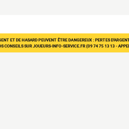
GENT ET DE HASARD PEUVENT ÊTRE DANGEREUX : PERTES D'ARGENT
 CONSEILS SUR JOUEURS-INFO-SERVICE.FR (09 74 75 13 13 - APP