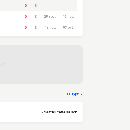
0
0
0
0
29 sept.
16 nov.
0
0
13 nov.
03 oct.
ITÉ
11 Type
5 matchs cette saison