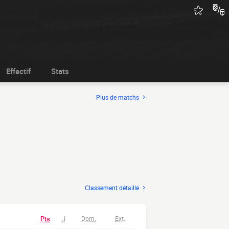
Effectif
Stats
Plus de matchs
Classement détaillé
Pts
J
Dom.
Ext.