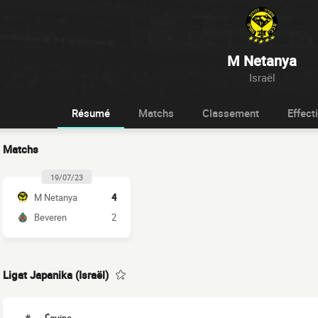
M Netanya
Israël
Résumé
Matchs
Classement
Effecti
Matchs
19/07/23
M Netanya
4
Beveren
2
Ligat Japanika (Israël)