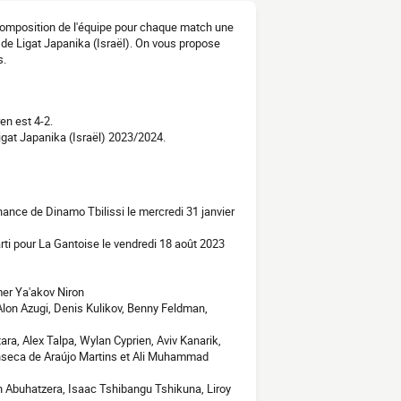
 composition de l'équipe pour chaque match une
 de Ligat Japanika (Israël). On vous propose
s.
en est 4-2.
gat Japanika (Israël) 2023/2024.
ance de Dinamo Tbilissi le mercredi 31 janvier
rti pour La Gantoise le vendredi 18 août 2023
mer Ya'akov Niron
lon Azugi, Denis Kulikov, Benny Feldman,
tara, Alex Talpa, Wylan Cyprien, Aviv Kanarik,
onseca de Araújo Martins et Ali Muhammad
in Abuhatzera, Isaac Tshibangu Tshikuna, Liroy