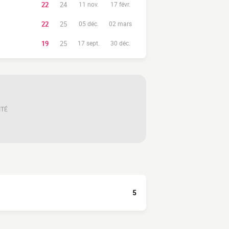
22
24
11 nov.
17 févr.
22
25
05 déc.
02 mars
19
25
17 sept.
30 déc.
ITÉ
5