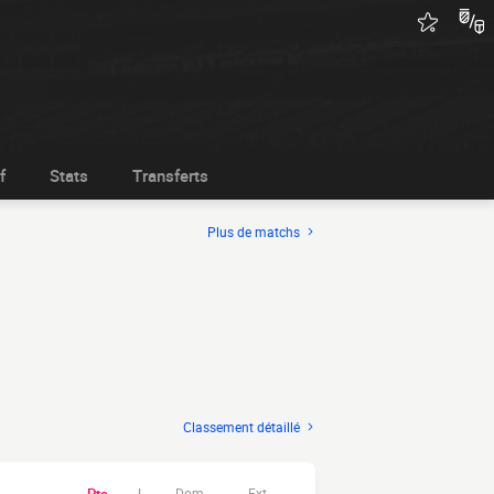
f
Stats
Transferts
Plus de matchs
Classement détaillé
Dom.
Ext.