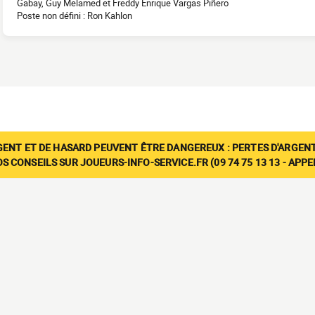
Gabay, Guy Melamed et Freddy Enrique Vargas Piñero
Poste non défini : Ron Kahlon
GENT ET DE HASARD PEUVENT ÊTRE DANGEREUX : PERTES D'ARGENT
 CONSEILS SUR JOUEURS-INFO-SERVICE.FR (09 74 75 13 13 - APP