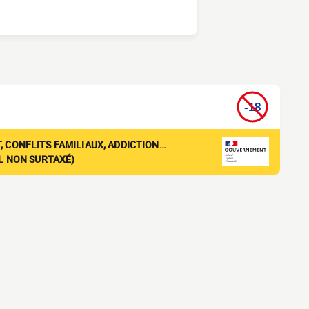
, CONFLITS FAMILIAUX, ADDICTION…
EL NON SURTAXÉ)