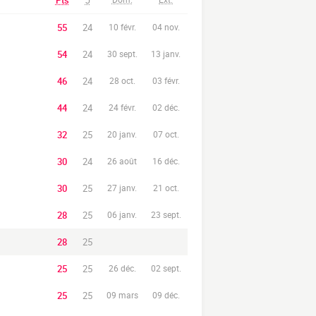
Pts
J
55
24
10 févr.
04 nov.
54
24
30 sept.
13 janv.
46
24
28 oct.
03 févr.
44
24
24 févr.
02 déc.
32
25
20 janv.
07 oct.
30
24
26 août
16 déc.
30
25
27 janv.
21 oct.
28
25
06 janv.
23 sept.
28
25
25
25
26 déc.
02 sept.
25
25
09 mars
09 déc.