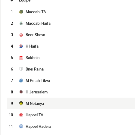
#
Équipe
1
Maccabi TA
2
Maccabi Haifa
3
Beer Sheva
4
H Haifa
5
Sakhnin
6
Bnei Raina
7
M Petah Tikva
8
H Jerusalem
9
M Netanya
10
Hapoel TA
11
Hapoel Hadera