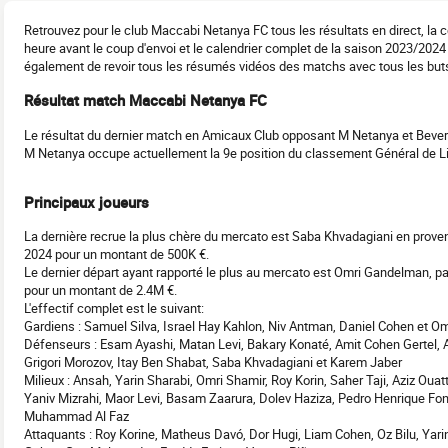
Retrouvez pour le club Maccabi Netanya FC tous les résultats en direct, la
heure avant le coup d'envoi et le calendrier complet de la saison 2023/2024
également de revoir tous les résumés vidéos des matchs avec tous les but
Résultat match Maccabi Netanya FC
Le résultat du dernier match en Amicaux Club opposant M Netanya et Bever
M Netanya occupe actuellement la 9e position du classement Général de Li
Principaux joueurs
La dernière recrue la plus chère du mercato est Saba Khvadagiani en proven
2024 pour un montant de 500K €.
Le dernier départ ayant rapporté le plus au mercato est Omri Gandelman, pa
pour un montant de 2.4M €.
L'effectif complet est le suivant:
Gardiens : Samuel Silva, Israel Hay Kahlon, Niv Antman, Daniel Cohen et O
Défenseurs : Esam Ayashi, Matan Levi, Bakary Konaté, Amit Cohen Gertel, A
Grigori Morozov, Itay Ben Shabat, Saba Khvadagiani et Karem Jaber
Milieux : Ansah, Yarin Sharabi, Omri Shamir, Roy Korin, Saher Taji, Aziz Ouat
Yaniv Mizrahi, Maor Levi, Basam Zaarura, Dolev Haziza, Pedro Henrique F
Muhammad Al Faz
Attaquants : Roy Korine, Matheus Davó, Dor Hugi, Liam Cohen, Oz Bilu, Yar