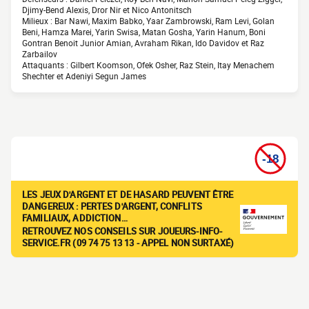
Djimy-Bend Alexis, Dror Nir et Nico Antonitsch
Milieux : Bar Nawi, Maxim Babko, Yaar Zambrowski, Ram Levi, Golan
Beni, Hamza Marei, Yarin Swisa, Matan Gosha, Yarin Hanum, Boni
Gontran Benoit Junior Amian, Avraham Rikan, Ido Davidov et Raz
Zarbailov
Attaquants : Gilbert Koomson, Ofek Osher, Raz Stein, Itay Menachem
Shechter et Adeniyi Segun James
LES JEUX D'ARGENT ET DE HASARD PEUVENT ÊTRE
DANGEREUX : PERTES D'ARGENT, CONFLITS
FAMILIAUX, ADDICTION…
RETROUVEZ NOS CONSEILS SUR JOUEURS-INFO-
SERVICE.FR (09 74 75 13 13 - APPEL NON SURTAXÉ)