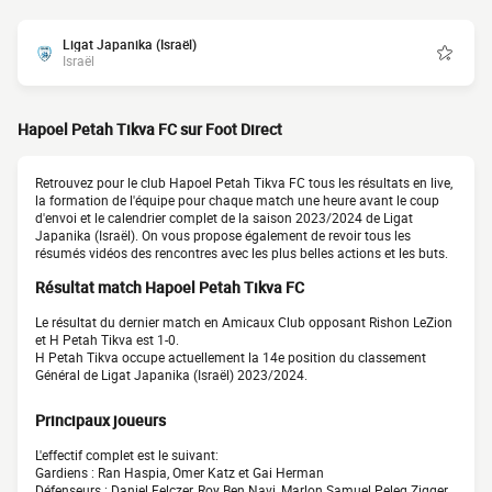
Ligat Japanika (Israël)
Israël
Hapoel Petah Tikva FC sur Foot Direct
Retrouvez pour le club Hapoel Petah Tikva FC tous les résultats en live,
la formation de l'équipe pour chaque match une heure avant le coup
d'envoi et le calendrier complet de la saison 2023/2024 de Ligat
Japanika (Israël). On vous propose également de revoir tous les
résumés vidéos des rencontres avec les plus belles actions et les buts.
Résultat match Hapoel Petah Tikva FC
Le résultat du dernier match en Amicaux Club opposant Rishon LeZion
et H Petah Tikva est 1-0.
H Petah Tikva occupe actuellement la 14e position du classement
Général de Ligat Japanika (Israël) 2023/2024.
Principaux joueurs
L'effectif complet est le suivant:
Gardiens : Ran Haspia, Omer Katz et Gai Herman
Défenseurs : Daniel Felczer, Roy Ben Navi, Marlon Samuel Peleg Zigger,