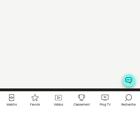
Matchs
Favoris
Vidéos
Classement
Prog TV
Recherche
Liens utiles
Clubs à la une
Tous les matchs
PSG
Matchs en live
Bayern Munich
Derniers résultats
Real Madrid