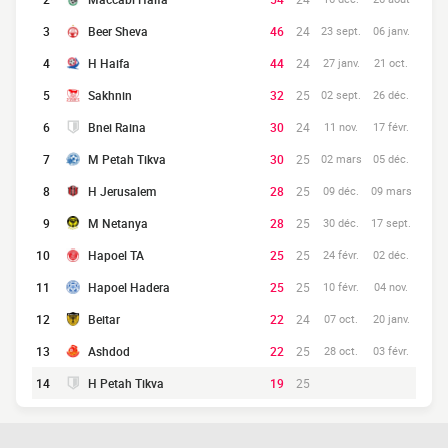
3
Beer Sheva
46
24
23 sept.
06 janv.
4
H Haifa
44
24
27 janv.
21 oct.
5
Sakhnin
32
25
02 sept.
26 déc.
6
Bnei Raina
30
24
11 nov.
17 févr.
7
M Petah Tikva
30
25
02 mars
05 déc.
8
H Jerusalem
28
25
09 déc.
09 mars
9
M Netanya
28
25
30 déc.
17 sept.
10
Hapoel TA
25
25
24 févr.
02 déc.
11
Hapoel Hadera
25
25
10 févr.
04 nov.
12
Beitar
22
24
07 oct.
20 janv.
13
Ashdod
22
25
28 oct.
03 févr.
14
H Petah Tikva
19
25