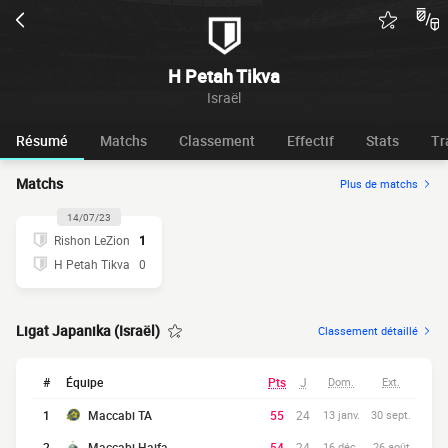
H Petah Tikva
Israël
Résumé
Matchs
Classement
Effectif
Stats
Tr
Matchs
Plus de matchs
14/07/23
Rishon LeZion
1
H Petah Tikva
0
Ligat Japanika (Israël)
Classement détaillé
#
Équipe
Pts
J
Dom.
Ext.
1
Maccabi TA
55
24
13 janv.
30 sept.
2
Maccabi Haifa
54
24
16 déc.
26 août