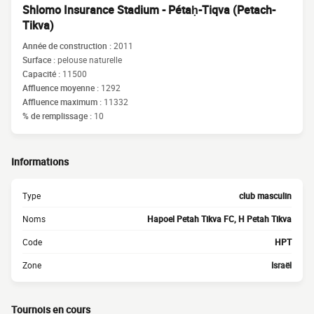
Shlomo Insurance Stadium - Pétaḥ-Tiqva (Petach-
Tikva)
Année de construction :
2011
Surface :
pelouse naturelle
Capacité :
11500
Affluence moyenne :
1292
Affluence maximum :
11332
% de remplissage :
10
Informations
Type
club masculin
Noms
Hapoel Petah Tikva FC, H Petah Tikva
Code
HPT
Zone
Israël
Tournois en cours