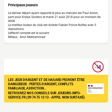
Principaux joueurs
Le dernier départ ayant rapporté le plus au mercato est Paul Anton,
parti pour Krylya Sovetov le mardi 21 août 2018 pour un montant de
400K .
Le meilleur buteur du club est Andrés Fabián Ponce Núñez avec 5
réalisations.
L'effectif complet est le suivant:
Milieux : Amir Mokhammad
LES JEUX D'ARGENT ET DE HASARD PEUVENT ÊTRE
DANGEREUX : PERTES D'ARGENT, CONFLITS
FAMILIAUX, ADDICTION…
RETROUVEZ NOS CONSEILS SUR JOUEURS-INFO-
SERVICE.FR (09 74 75 13 13 - APPEL NON SURTAXÉ)