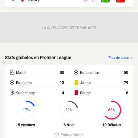
LA SUITE APRÈS CETTE PUBLICITÉ
Stats globales en Premier League
Plus de stats
Match
30
Buts contre
50
Buts pour
13
Jaune
79
Sur pénalty
4
Rouge
6
17%
20%
63%
5 victoires
6 Nuls
19 Défaites
0,7 Points/match