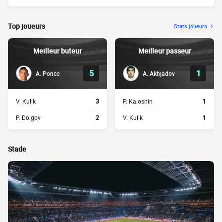
Top joueurs
Stats joueurs
Meilleur buteur
Meilleur passeur
5
1
A. Ponce
A. Akhjadov
V. Kulik
3
P. Kaloshin
1
P. Dolgov
2
V. Kulik
1
Stade