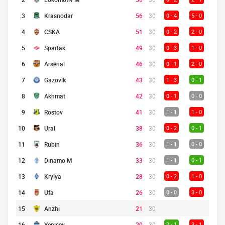
3
Krasnodar
56
30
0 - 4
5 - 0
4
CSKA
51
30
0 - 2
2 - 0
5
Spartak
49
30
0 - 3
1 - 0
6
Arsenal
46
30
0 - 1
2 - 0
7
Gazovik
43
30
1 - 3
0 - 1
8
Akhmat
42
30
0 - 1
0 - 0
9
Rostov
41
30
1 - 1
1 - 0
10
Ural
38
30
0 - 2
0 - 1
11
Rubin
36
30
1 - 1
0 - 0
12
Dinamo M
33
30
1 - 1
0 - 1
13
Krylya
28
30
0 - 2
1 - 0
14
Ufa
26
30
0 - 0
3 - 0
15
Anzhi
21
30
16
Yenisey
20
30
2 - 1
3 - 1