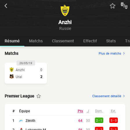
Anzhi
Russie
Résumé
Matchs
Classement
Effectif
Stats
Tr
Matchs
Plus de matchs
26/05/19
Anzhi
0
Ural
2
Premier League
Classement détaillé
#
Équipe
Pts
J
Dom.
Ext.
1
Zénith
64
30
2 - 1
5 - 0
2
Lokomotiv M
56
30
0 - 2
2 - 1