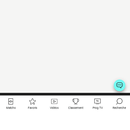
Matchs
Favoris
Vidéos
Classement
Prog TV
Recherche
Liens utiles
Clubs à la une
Tous les matchs
PSG