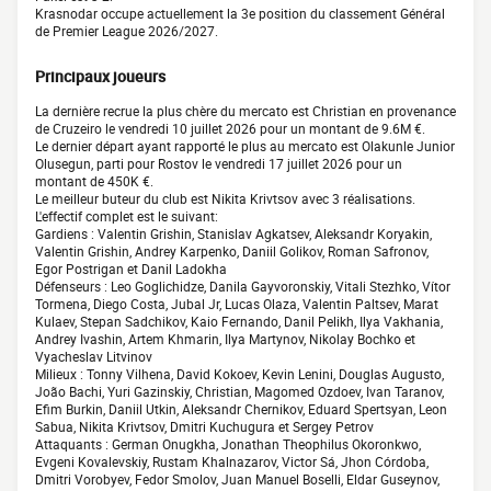
Krasnodar occupe actuellement la 3e position du classement Général
de Premier League 2026/2027.
Principaux joueurs
La dernière recrue la plus chère du mercato est Christian en provenance
de Cruzeiro le vendredi 10 juillet 2026 pour un montant de 9.6M €.
Le dernier départ ayant rapporté le plus au mercato est Olakunle Junior
Olusegun, parti pour Rostov le vendredi 17 juillet 2026 pour un
montant de 450K €.
Le meilleur buteur du club est Nikita Krivtsov avec 3 réalisations.
L'effectif complet est le suivant:
Gardiens : Valentin Grishin, Stanislav Agkatsev, Aleksandr Koryakin,
Valentin Grishin, Andrey Karpenko, Daniil Golikov, Roman Safronov,
Egor Postrigan et Danil Ladokha
Défenseurs : Leo Goglichidze, Danila Gayvoronskiy, Vitali Stezhko, Vítor
Tormena, Diego Costa, Jubal Jr, Lucas Olaza, Valentin Paltsev, Marat
Kulaev, Stepan Sadchikov, Kaio Fernando, Danil Pelikh, Ilya Vakhania,
Andrey Ivashin, Artem Khmarin, Ilya Martynov, Nikolay Bochko et
Vyacheslav Litvinov
Milieux : Tonny Vilhena, David Kokoev, Kevin Lenini, Douglas Augusto,
João Bachi, Yuri Gazinskiy, Christian, Magomed Ozdoev, Ivan Taranov,
Efim Burkin, Daniil Utkin, Aleksandr Chernikov, Eduard Spertsyan, Leon
Sabua, Nikita Krivtsov, Dmitri Kuchugura et Sergey Petrov
Attaquants : German Onugkha, Jonathan Theophilus Okoronkwo,
Evgeni Kovalevskiy, Rustam Khalnazarov, Victor Sá, Jhon Córdoba,
Dmitri Vorobyev, Fedor Smolov, Juan Manuel Boselli, Eldar Guseynov,