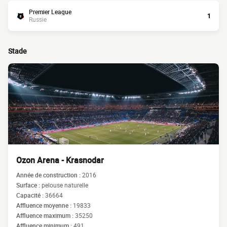
Premier League
1
Russie
Stade
Ozon Arena - Krasnodar
Année de construction :
2016
Surface :
pelouse naturelle
Capacité :
36664
Affluence moyenne :
19833
Affluence maximum :
35250
Affluence minimum :
491