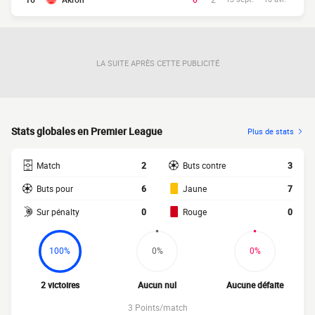
LA SUITE APRÈS CETTE PUBLICITÉ
Stats globales en Premier League
Plus de stats
Match
2
Buts contre
3
Buts pour
6
Jaune
7
Sur pénalty
0
Rouge
0
100%
0%
0%
2 victoires
Aucun nul
Aucune défaite
3 Points/match