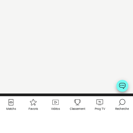
Matchs
Favoris
Vidéos
Classement
Prog TV
Recherche
Liens utiles
Clubs à la une
Tous les matchs
PSG