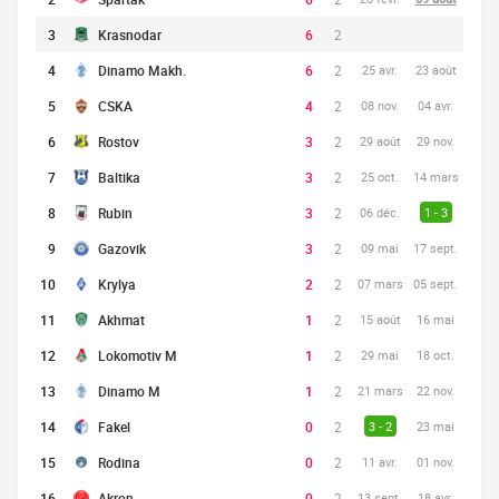
3
Krasnodar
6
2
4
Dinamo Makh.
6
2
25 avr.
23 août
5
CSKA
4
2
08 nov.
04 avr.
6
Rostov
3
2
29 août
29 nov.
7
Baltika
3
2
25 oct.
14 mars
8
Rubin
3
2
06 déc.
1 - 3
9
Gazovik
3
2
09 mai
17 sept.
10
Krylya
2
2
07 mars
05 sept.
11
Akhmat
1
2
15 août
16 mai
12
Lokomotiv M
1
2
29 mai
18 oct.
13
Dinamo M
1
2
21 mars
22 nov.
14
Fakel
0
2
3 - 2
23 mai
15
Rodina
0
2
11 avr.
01 nov.
16
Akron
0
2
13 sept.
18 avr.