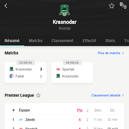
Krasnodar
Russie
Résumé
Matchs
Classement
Effectif
Stats
Tr
Matchs
Plus de matchs
02/08/26
09/08/26
Krasnodar
3
Spartak
Fakel
2
Krasnodar
Premier League
Classement détaillé
#
Équipe
Pts
J
Dom.
Ext.
1
Zénith
6
2
11 oct.
02 mai
2
Spartak
6
2
28 févr.
09 août