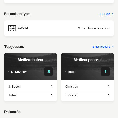
Formation type
11 Type
4-2-3-1
2 matchs cette saison
Top joueurs
Stats joueurs
Meilleur buteur
Meilleur passeur
3
1
N. Krivtsov
Batxi
J. Boselli
1
Christian
1
Jubal
1
L. Olaza
1
Palmarès