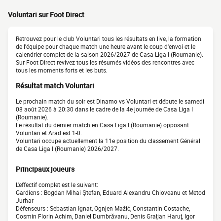
Voluntari sur Foot Direct
Retrouvez pour le club Voluntari tous les résultats en live, la formation
de l'équipe pour chaque match une heure avant le coup d'envoi et le
calendrier complet de la saison 2026/2027 de Casa Liga I (Roumanie).
Sur Foot Direct revivez tous les résumés vidéos des rencontres avec
tous les moments forts et les buts.
Résultat match Voluntari
Le prochain match du soir est Dinamo vs Voluntari et débute le samedi
08 août 2026 à 20:30 dans le cadre de la 4e journée de Casa Liga I
(Roumanie).
Le résultat du dernier match en Casa Liga I (Roumanie) opposant
Voluntari et Arad est 1-0.
Voluntari occupe actuellement la 11e position du classement Général
de Casa Liga I (Roumanie) 2026/2027.
Principaux joueurs
L'effectif complet est le suivant:
Gardiens : Bogdan Mihai Ștefan, Eduard Alexandru Chioveanu et Metod
Jurhar
Défenseurs : Sebastian Ignat, Ognjen Mažić, Constantin Costache,
Cosmin Florin Achim, Daniel Dumbrăvanu, Denis Graţian Haruţ, Igor