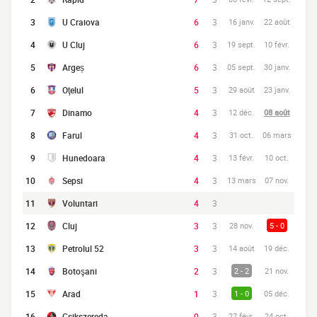
3
U Craiova
6
3
16 janv.
22 août
4
U Cluj
6
3
19 sept.
10 févr.
5
Argeș
6
3
05 sept.
30 janv.
6
Oţelul
5
3
29 août
23 janv.
7
Dinamo
4
3
12 déc.
08 août
8
Farul
4
3
31 oct.
06 mars
9
Hunedoara
4
3
13 févr.
10 oct.
10
Sepsi
4
3
13 mars
07 nov.
11
Voluntari
4
3
12
Cluj
3
3
28 nov.
5 - 0
13
Petrolul 52
3
3
14 août
19 déc.
14
Botoşani
2
3
2 - 2
21 nov.
15
Arad
1
3
1 - 0
05 déc.
16
Csikszereda
0
3
27 févr.
24 oct.