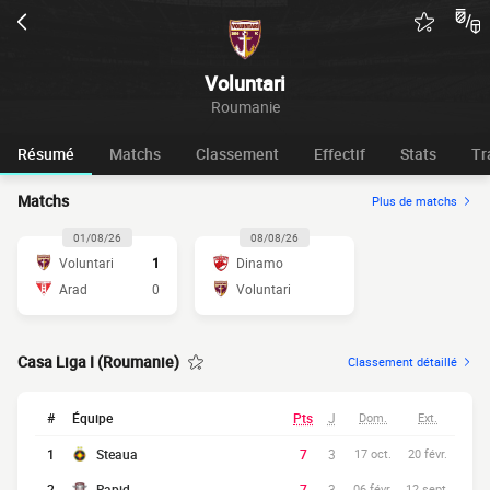
Voluntari
Roumanie
Résumé
Matchs
Classement
Effectif
Stats
Tr
Matchs
Plus de matchs
01/08/26
08/08/26
Voluntari
1
Dinamo
Arad
0
Voluntari
Casa Liga I (Roumanie)
Classement détaillé
#
Équipe
Pts
J
Dom.
Ext.
1
Steaua
7
3
17 oct.
20 févr.
2
Rapid
7
3
06 févr.
12 sept.