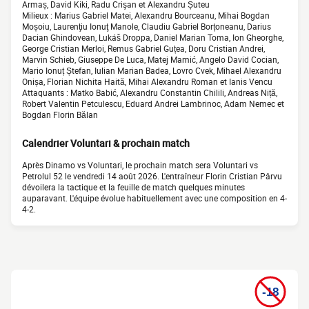
Armaș, David Kiki, Radu Crişan et Alexandru Șuteu
Milieux : Marius Gabriel Matei, Alexandru Bourceanu, Mihai Bogdan
Moșoiu, Laurenţiu Ionuţ Manole, Claudiu Gabriel Borțoneanu, Darius
Dacian Ghindovean, Lukáš Droppa, Daniel Marian Toma, Ion Gheorghe,
George Cristian Merloi, Remus Gabriel Guțea, Doru Cristian Andrei,
Marvin Schieb, Giuseppe De Luca, Matej Mamić, Angelo David Cocian,
Mario Ionuț Ștefan, Iulian Marian Badea, Lovro Cvek, Mihael Alexandru
Onișa, Florian Nichita Haită, Mihai Alexandru Roman et Ianis Vencu
Attaquants : Matko Babić, Alexandru Constantin Chilili, Andreas Niță,
Robert Valentin Petculescu, Eduard Andrei Lambrinoc, Adam Nemec et
Bogdan Florin Bălan
Calendrier Voluntari & prochain match
Après Dinamo vs Voluntari, le prochain match sera Voluntari vs
Petrolul 52 le vendredi 14 août 2026. L'entraîneur Florin Cristian Pârvu
dévoilera la tactique et la feuille de match quelques minutes
auparavant. L'équipe évolue habituellement avec une composition en 4-
4-2.