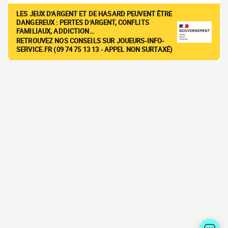
LES JEUX D'ARGENT ET DE HASARD PEUVENT ÊTRE
DANGEREUX : PERTES D'ARGENT, CONFLITS
FAMILIAUX, ADDICTION…
RETROUVEZ NOS CONSEILS SUR JOUEURS-INFO-
SERVICE.FR (09 74 75 13 13 - APPEL NON SURTAXÉ)