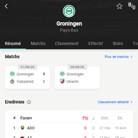
Groningen
Pays-Bas
Résumé
Matchs
Classement
Effectif
Stats
Tr
Matchs
Plus de matchs
01/08/26
09/08/26
Groningen
1
Groningen
Valladolid
0
Utrecht
Eredivisie
Classement détaillé
#
Équipe
Pts
J
Dom.
Ext.
1
ADO
0
0
01 mai
16 août
2
AZ
0
0
13 févr.
08 nov.