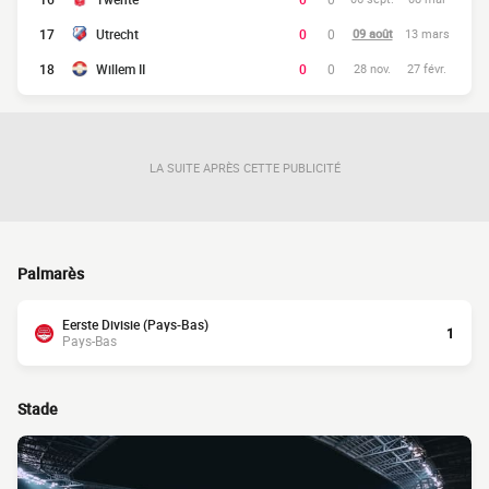
17
Utrecht
0
0
09 août
13 mars
18
Willem II
0
0
28 nov.
27 févr.
LA SUITE APRÈS CETTE PUBLICITÉ
Palmarès
Eerste Divisie (Pays-Bas)
1
Pays-Bas
Stade