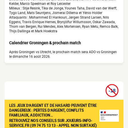
Kelder, Marco Speelman et Roy Leicester
Milieux : Stije Resink, Tika de Jonge, Younes Taha, David van der Werff,
Tygo Land, Mats Seuntjens, Jismerai Dillema et Yénio Holder
Attaquants : Mohammed El Hankouri, Jørgen Strand Larsen, Nils
Eggens, Travis Enrique Hernes, Brynjólfur Willumsson, Oskar Zawada,
Thom van Bergen, Rui Mendes, Alex Mortensen, Ryan Metu, Remco Balk,
Thijs Dallinga et Mark Hoekstra
Calendrier Groningen & prochain match
Après Groningen vs Utrecht, le prochain match sera ADO vs Groningen
le dimanche 16 août 2026.
LES JEUX D'ARGENT ET DE HASARD PEUVENT ÊTRE
DANGEREUX : PERTES D'ARGENT, CONFLITS
FAMILIAUX, ADDICTION…
RETROUVEZ NOS CONSEILS SUR JOUEURS-INFO-
SERVICE.FR (09 74 75 13 13 - APPEL NON SURTAXÉ)