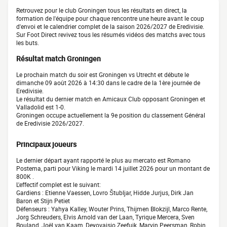
Retrouvez pour le club Groningen tous les résultats en direct, la
formation de l'équipe pour chaque rencontre une heure avant le coup
d'envoi et le calendrier complet de la saison 2026/2027 de Eredivisie.
Sur Foot Direct revivez tous les résumés vidéos des matchs avec tous
les buts.
Résultat match Groningen
Le prochain match du soir est Groningen vs Utrecht et débute le
dimanche 09 août 2026 à 14:30 dans le cadre de la 1ère journée de
Eredivisie.
Le résultat du dernier match en Amicaux Club opposant Groningen et
Valladolid est 1-0.
Groningen occupe actuellement la 9e position du classement Général
de Eredivisie 2026/2027.
Principaux joueurs
Le dernier départ ayant rapporté le plus au mercato est Romano
Postema, parti pour Viking le mardi 14 juillet 2026 pour un montant de
800K .
L'effectif complet est le suivant:
Gardiens : Etienne Vaessen, Lovro Štubljar, Hidde Jurjus, Dirk Jan
Baron et Stijn Petiet
Défenseurs : Yahya Kalley, Wouter Prins, Thijmen Blokzijl, Marco Rente,
Jorg Schreuders, Elvis Arnold van der Laan, Tyrique Mercera, Sven
Bouland, Joël van Kaam, Deyovaisio Zeefuik, Marvin Peersman, Robin