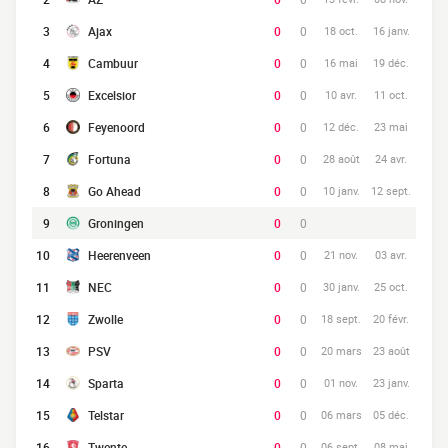
3
Ajax
0
0
18 oct.
16 janv.
4
Cambuur
0
0
16 mai
19 déc.
5
Excelsior
0
0
10 avr.
11 oct.
6
Feyenoord
0
0
12 déc.
23 mai
7
Fortuna
0
0
28 août
24 avr.
8
Go Ahead
0
0
10 janv.
12 sept.
9
Groningen
0
0
10
Heerenveen
0
0
21 nov.
03 avr.
11
NEC
0
0
30 janv.
25 oct.
12
Zwolle
0
0
18 sept.
20 févr.
13
PSV
0
0
20 mars
23 août
14
Sparta
0
0
01 nov.
23 janv.
15
Telstar
0
0
06 mars
05 déc.
16
Twente
0
0
06 sept.
08 mai