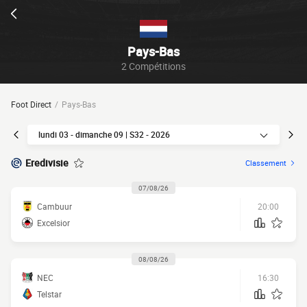
Pays-Bas
2 Compétitions
Foot Direct
Pays-Bas
lundi 03 - dimanche 09 | S32 - 2026
Eredivisie
Classement
07/08/26
Cambuur
20:00
Excelsior
08/08/26
NEC
16:30
Telstar