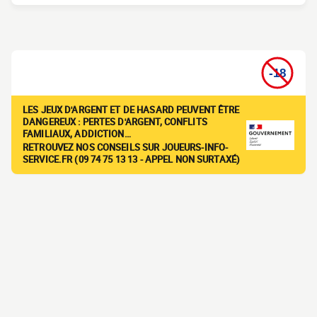
LES JEUX D'ARGENT ET DE HASARD PEUVENT ÊTRE
DANGEREUX : PERTES D'ARGENT, CONFLITS
FAMILIAUX, ADDICTION…
RETROUVEZ NOS CONSEILS SUR JOUEURS-INFO-
SERVICE.FR (09 74 75 13 13 - APPEL NON SURTAXÉ)