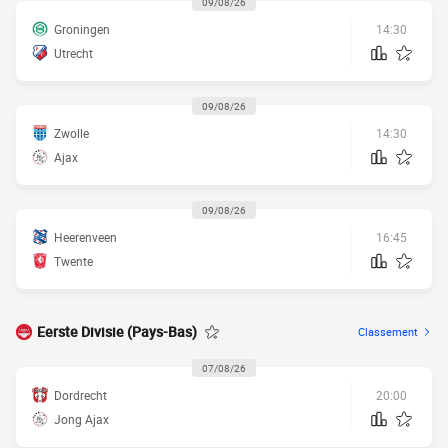
09/08/26
Groningen
14:30
Utrecht
09/08/26
Zwolle
14:30
Ajax
09/08/26
Heerenveen
16:45
Twente
Eerste Divisie (Pays-Bas)
Classement
07/08/26
Dordrecht
20:00
Jong Ajax