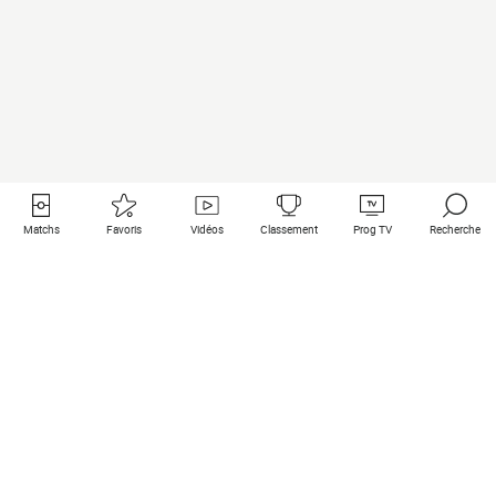
Matchs
Favoris
Vidéos
Classement
Prog TV
Recherche
Liens utiles
Clubs à la une
Tous les matchs
PSG
Matchs en live
Bayern Munich
Derniers résultats
Real Madrid
Matchs à venir
Inter
Match en streaming
Juventus