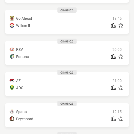
08/08/26
Go Ahead
18:45
Willem II
08/08/26
PSV
20:00
Fortuna
08/08/26
AZ
21:00
ADO
09/08/26
Sparta
12:15
Feyenoord