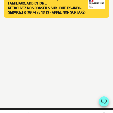
FAMILIAUX, ADDICTION…
RETROUVEZ NOS CONSEILS SUR JOUEURS-INFO-
SERVICE.FR (09 74 75 13 13 - APPEL NON SURTAXÉ)