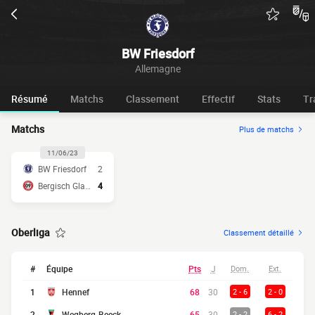
BW Friesdorf
Allemagne
Résumé
Matchs
Classement
Effectif
Stats
Tr
Matchs
Plus de matchs
11/06/23
BW Friesdorf
2
Bergisch Gladb
4
Oberliga
Classement détaillé
#
Équipe
Pts
J
Dom.
Ext.
1
Hennef
68
30
2 - 6
2 - 0
2
Wegberg-Beeck
65
30
2 - 2
6 - 2