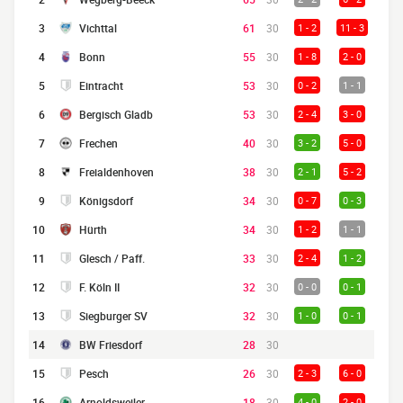
3
Vichttal
61
30
1 - 2
11 - 3
4
Bonn
55
30
1 - 8
2 - 0
5
Eintracht
53
30
0 - 2
1 - 1
6
Bergisch Gladb
53
30
2 - 4
3 - 0
7
Frechen
40
30
3 - 2
5 - 0
8
Freialdenhoven
38
30
2 - 1
5 - 2
9
Königsdorf
34
30
0 - 7
0 - 3
10
Hürth
34
30
1 - 2
1 - 1
11
Glesch / Paff.
33
30
2 - 4
1 - 2
12
F. Köln II
32
30
0 - 0
0 - 1
13
Siegburger SV
32
30
1 - 0
0 - 1
14
BW Friesdorf
28
30
15
Pesch
26
30
2 - 3
6 - 0
16
Arnoldsweiler
18
30
4 - 0
2 - 0