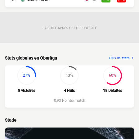
LA SUITE APRÈS CETTE PUBLICITÉ
Stats globales en Oberliga
Plus de stats
27%
13%
60%
8 victoires
4 Nuls
18 Défaites
0,93 Points/match
Stade