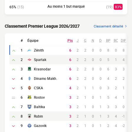
Au moins 1 but marqué
65%
(15)
(19)
83%
Classement Premier League 2026/2027
Classement détaillé
#
Équipe
Pts
J
G
N
D
BP
BC
DIF
1
Zénith
6
2
2
0
0
8
0
8
2
Spartak
6
2
2
0
0
5
1
4
3
Krasnodar
6
2
2
0
0
6
3
3
4
Dinamo Makh.
6
2
2
0
0
4
2
2
5
CSKA
4
2
1
1
0
3
2
1
6
Rostov
3
2
1
0
1
5
4
1
7
Baltika
3
2
1
0
1
3
3
0
8
Rubin
3
2
1
0
1
3
4
-1
9
Gazovik
3
2
1
0
1
2
4
-2