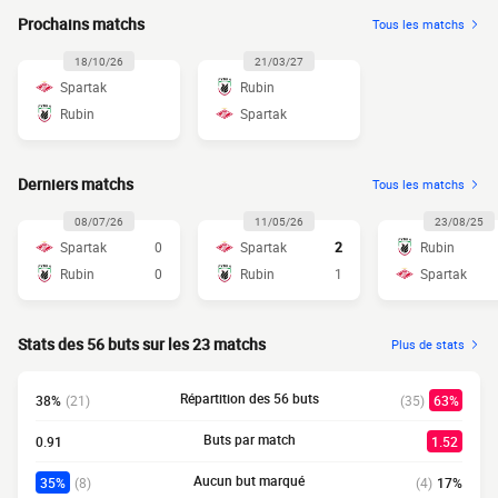
Prochains matchs
Tous les matchs
18/10/26
21/03/27
Spartak
Rubin
Rubin
Spartak
Derniers matchs
Tous les matchs
08/07/26
11/05/26
23/08/25
Spartak
0
Spartak
2
Rubin
Rubin
0
Rubin
1
Spartak
Stats des 56 buts sur les 23 matchs
Plus de stats
Répartition des 56 buts
38%
(21)
(35)
63%
Buts par match
0.91
1.52
Aucun but marqué
35%
(8)
(4)
17%