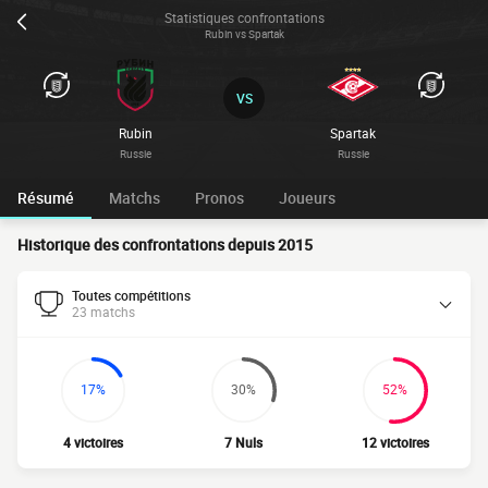
Statistiques confrontations
Rubin vs Spartak
VS
Rubin
Spartak
Russie
Russie
Résumé
Matchs
Pronos
Joueurs
Historique des confrontations depuis 2015
Toutes compétitions
23 matchs
17%
30%
52%
4 victoires
7 Nuls
12 victoires