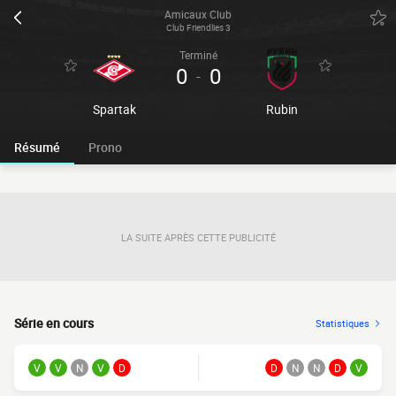
Amicaux Club
Club Friendlies 3
Terminé
0
0
-
Spartak
Rubin
Résumé
Prono
LA SUITE APRÈS CETTE PUBLICITÉ
Série en cours
Statistiques
V
V
N
V
D
D
N
N
D
V