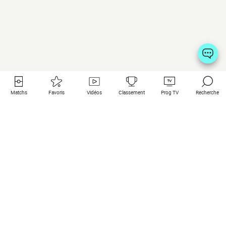
Matchs
Favoris
Vidéos
Classement
Prog TV
Recherche
Liens utiles
Clubs à la une
Tous les matchs
PSG
Matchs en live
Bayern Munich
Derniers résultats
Real Madrid
Matchs à venir
Inter
Match en streaming
Juventus