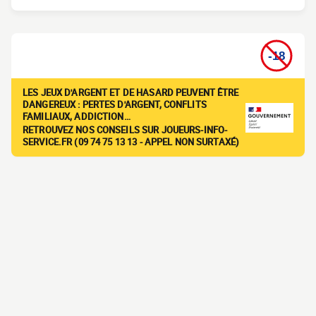
LES JEUX D'ARGENT ET DE HASARD PEUVENT ÊTRE
DANGEREUX : PERTES D'ARGENT, CONFLITS
FAMILIAUX, ADDICTION…
RETROUVEZ NOS CONSEILS SUR JOUEURS-INFO-
SERVICE.FR (09 74 75 13 13 - APPEL NON SURTAXÉ)