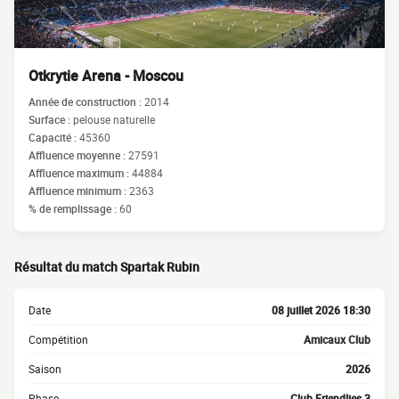
Otkrytie Arena - Moscou
Année de construction :
2014
Surface :
pelouse naturelle
Capacité :
45360
Affluence moyenne :
27591
Affluence maximum :
44884
Affluence minimum :
2363
% de remplissage :
60
Résultat du match Spartak Rubin
Date
08 juillet 2026 18:30
Compétition
Amicaux Club
Saison
2026
Phase
Club Friendlies 3