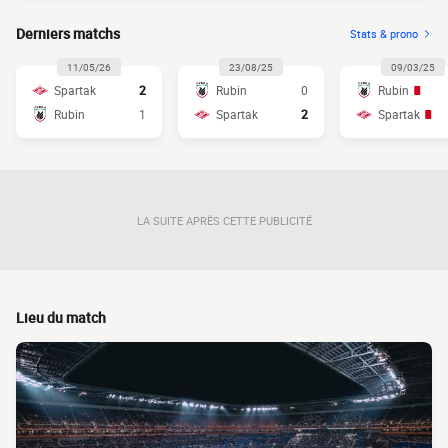
Derniers matchs
Stats & prono
11/05/26
23/08/25
09/03/25
Spartak
2
Rubin
0
Rubin
Rubin
1
Spartak
2
Spartak
LA SUITE APRÈS CETTE PUBLICITÉ
Lieu du match