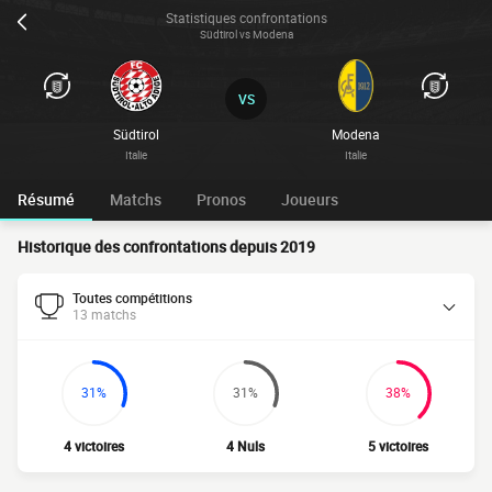
Statistiques confrontations
Südtirol vs Modena
VS
Südtirol
Modena
Italie
Italie
Résumé
Matchs
Pronos
Joueurs
Historique des confrontations depuis 2019
Toutes compétitions
13 matchs
31%
31%
38%
4 victoires
4 Nuls
5 victoires