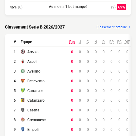
Au moins 1 but marqué
46%
(6)
(9)
69%
Classement Serie B 2026/2027
Classement détaillé
#
Équipe
Pts
J
G
N
D
BP
BC
DIF
1
Arezzo
0
0
0
0
0
0
0
0
2
Ascoli
0
0
0
0
0
0
0
0
3
Avellino
0
0
0
0
0
0
0
0
4
Benevento
0
0
0
0
0
0
0
0
5
Carrarese
0
0
0
0
0
0
0
0
6
Catanzaro
0
0
0
0
0
0
0
0
7
Cesena
0
0
0
0
0
0
0
0
8
Cremonese
0
0
0
0
0
0
0
0
9
Empoli
0
0
0
0
0
0
0
0