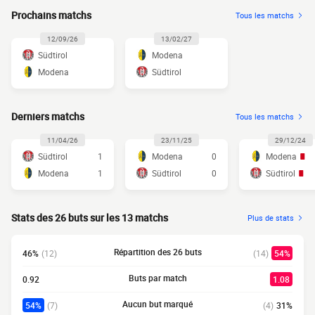
Prochains matchs
Tous les matchs
12/09/26
13/02/27
Südtirol
Modena
Modena
Südtirol
Derniers matchs
Tous les matchs
11/04/26
23/11/25
29/12/24
Südtirol
1
Modena
0
Modena
Modena
1
Südtirol
0
Südtirol
Stats des 26 buts sur les 13 matchs
Plus de stats
Répartition des 26 buts
46%
(12)
(14)
54%
Buts par match
0.92
1.08
Aucun but marqué
54%
(7)
(4)
31%