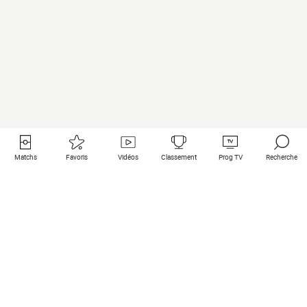
Matchs
Favoris
Vidéos
Classement
Prog TV
Recherche
Liens utiles
Clubs à la une
Tous les matchs
PSG
Matchs en live
Bayern Munich
Derniers résultats
Real Madrid
Matchs à venir
Inter
Match en streaming
Juventus
Contact
Manchester City