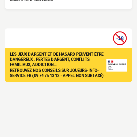
LES JEUX D'ARGENT ET DE HASARD PEUVENT ÊTRE
DANGEREUX : PERTES D'ARGENT, CONFLITS
FAMILIAUX, ADDICTION…
RETROUVEZ NOS CONSEILS SUR JOUEURS-INFO-
SERVICE.FR (09 74 75 13 13 - APPEL NON SURTAXÉ)