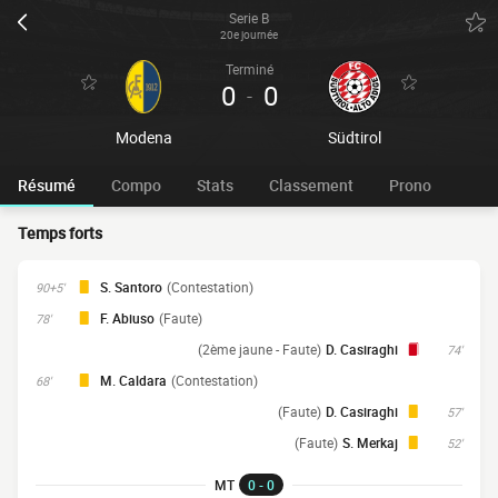
Serie B
20e journée
Terminé
0
0
-
Modena
Südtirol
Résumé
Compo
Stats
Classement
Prono
Temps forts
S. Santoro
(Contestation)
90+5'
F. Abiuso
(Faute)
78'
(2ème jaune - Faute)
D. Casiraghi
74'
M. Caldara
(Contestation)
68'
(Faute)
D. Casiraghi
57'
(Faute)
S. Merkaj
52'
MT
0 - 0