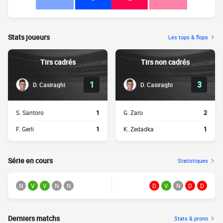
Stats joueurs
Les tops & flops
Tirs cadrés
Tirs non cadrés
1
3
D. Casiraghi
D. Casiraghi
S. Santoro
1
G. Zaro
2
F. Gerli
1
K. Zedadka
1
Série en cours
Statistiques
N
V
V
N
N
D
V
N
D
D
Derniers matchs
Stats & prono