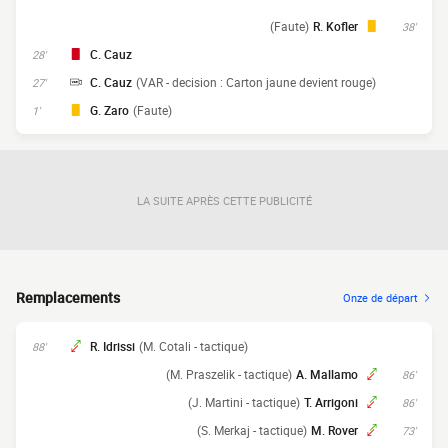
(Faute)
R. Kofler
38'
C. Cauz
28'
C. Cauz
(VAR - decision : Carton jaune devient rouge)
27'
G. Zaro
(Faute)
1'
LA SUITE APRÈS CETTE PUBLICITÉ
Remplacements
Onze de départ
R. Idrissi
(M. Cotali - tactique)
88'
(M. Praszelik - tactique)
A. Mallamo
86'
(J. Martini - tactique)
T. Arrigoni
86'
(S. Merkaj - tactique)
M. Rover
73'