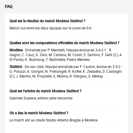
FAQ
Quel est le résultat du match Modena Südtirol ?
Match nul entre les deux équipes sur le score de 0-0
Quelles sont les compositions officielles du match Modena Südtirol ?
Modène
: Entraînée par P. Mandelli, l'équipe évolue en 3-4-2-1 : R.
Gagno, C. Cauz, G. Zaro, M. Caldara, M. Cotali, S. Santoro, F. Gerli (C), A.
Di Pardo, K. Bozhanaj, T. Battistella, Pedro Mendes
Südtirol
: De son côté, l'équipe entraînée par F. Castori, évolue en 3-5-2 :
G. Poluzzi, A. Giorgini, N. Pietrangeli, R. Kofler, K. Zedadka, D. Casiraghi
(C), J. Martini, M. Praszelik, S. Molina, R. Odogwu, S. Merkaj
Quel est l'arbitre du match Modena Südtirol ?
Gabriele Scatena arbitre cette rencontre
Où a lieu le match Modena Südtirol ?
Le match est au stade Stadio Alberto Braglia à Modena