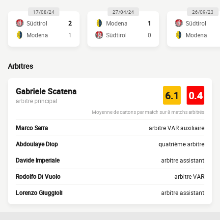
17/08/24
27/04/24
26/09/23
Südtirol
2
Modena
1
Südtirol
Modena
1
Südtirol
0
Modena
Arbitres
Gabriele Scatena
6.1
0.4
arbitre principal
Moyenne de cartons par match sur 8 matchs arbitrés
Marco Serra
arbitre VAR auxiliaire
Abdoulaye Diop
quatrième arbitre
Davide Imperiale
arbitre assistant
Rodolfo Di Vuolo
arbitre VAR
Lorenzo Giuggioli
arbitre assistant