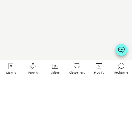
Matchs
Favoris
Vidéos
Classement
Prog TV
Recherche
Liens utiles
Clubs à la une
Tous les matchs
PSG