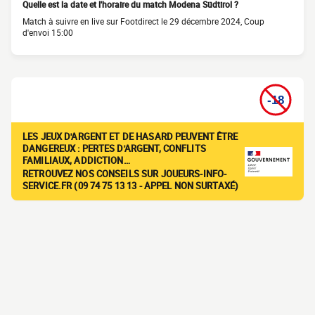
Quelle est la date et l'horaire du match Modena Südtirol ?
Match à suivre en live sur Footdirect le 29 décembre 2024, Coup
d'envoi 15:00
LES JEUX D'ARGENT ET DE HASARD PEUVENT ÊTRE
DANGEREUX : PERTES D'ARGENT, CONFLITS
FAMILIAUX, ADDICTION…
RETROUVEZ NOS CONSEILS SUR JOUEURS-INFO-
SERVICE.FR (09 74 75 13 13 - APPEL NON SURTAXÉ)