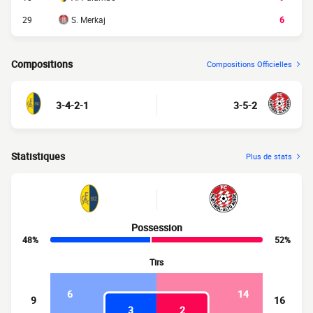
29
S. Merkaj
6
Compositions
Compositions Officielles
3-4-2-1
3-5-2
Statistiques
Plus de stats
Possession
48%
52%
Tirs
6
14
9
16
3
2