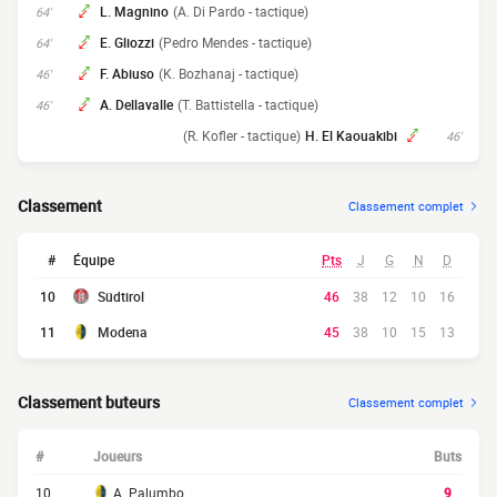
L. Magnino
(A. Di Pardo - tactique)
64'
E. Gliozzi
(Pedro Mendes - tactique)
64'
F. Abiuso
(K. Bozhanaj - tactique)
46'
A. Dellavalle
(T. Battistella - tactique)
46'
(R. Kofler - tactique)
H. El Kaouakibi
46'
Classement
Classement complet
#
Équipe
Pts
J
G
N
D
10
Südtirol
46
38
12
10
16
11
Modena
45
38
10
15
13
Classement buteurs
Classement complet
#
Joueurs
Buts
10
A. Palumbo
9