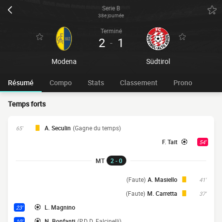
Serie B
38e journée
Terminé
2
1
-
Modena
Südtirol
Résumé
Compo
Stats
Classement
Prono
Temps forts
A. Seculin
(Gagne du temps)
65'
F. Tait
54'
MT
2 - 0
(Faute)
A. Masiello
41'
(Faute)
M. Carretta
37'
L. Magnino
23'
N. Bonfanti
(P.D D. Falcinelli)
10'