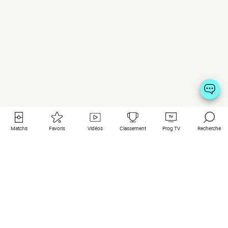
Matchs
Favoris
Vidéos
Classement
Prog TV
Recherche
Liens utiles
Clubs à la une
Tous les matchs
PSG