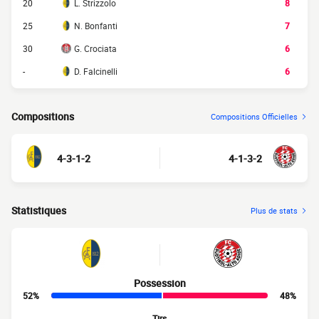
20
L. Strizzolo
8
25
N. Bonfanti
7
30
G. Crociata
6
-
D. Falcinelli
6
Compositions
Compositions Officielles
4-3-1-2
4-1-3-2
Statistiques
Plus de stats
Possession
52%
48%
Tirs