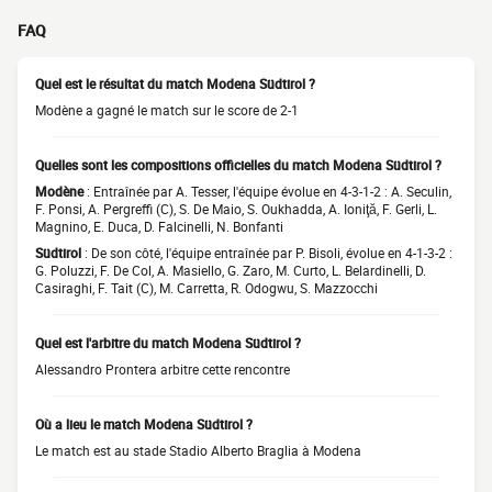
FAQ
Quel est le résultat du match Modena Südtirol ?
Modène a gagné le match sur le score de 2-1
Quelles sont les compositions officielles du match Modena Südtirol ?
Modène
: Entraînée par A. Tesser, l'équipe évolue en 4-3-1-2 : A. Seculin,
F. Ponsi, A. Pergreffi (C), S. De Maio, S. Oukhadda, A. Ioniţă, F. Gerli, L.
Magnino, E. Duca, D. Falcinelli, N. Bonfanti
Südtirol
: De son côté, l'équipe entraînée par P. Bisoli, évolue en 4-1-3-2 :
G. Poluzzi, F. De Col, A. Masiello, G. Zaro, M. Curto, L. Belardinelli, D.
Casiraghi, F. Tait (C), M. Carretta, R. Odogwu, S. Mazzocchi
Quel est l'arbitre du match Modena Südtirol ?
Alessandro Prontera arbitre cette rencontre
Où a lieu le match Modena Südtirol ?
Le match est au stade Stadio Alberto Braglia à Modena