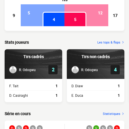
5
12
9
17
4
5
Stats joueurs
Les tops & flops
Tirs cadrés
Tirs non cadrés
2
4
R. Odogwu
R. Odogwu
F. Tait
1
D. Diaw
1
D. Casiraghi
1
E. Duca
1
Série en cours
Statistiques
D
N
D
N
N
N
V
N
N
D