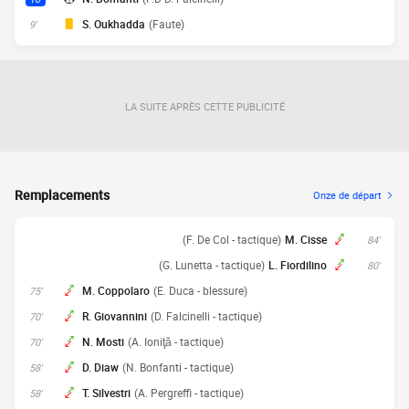
S. Oukhadda
(Faute)
9'
LA SUITE APRÈS CETTE PUBLICITÉ
Remplacements
Onze de départ
(F. De Col - tactique)
M. Cisse
84'
(G. Lunetta - tactique)
L. Fiordilino
80'
M. Coppolaro
(E. Duca - blessure)
75'
R. Giovannini
(D. Falcinelli - tactique)
70'
N. Mosti
(A. Ioniţă - tactique)
70'
D. Diaw
(N. Bonfanti - tactique)
58'
T. Silvestri
(A. Pergreffi - tactique)
58'