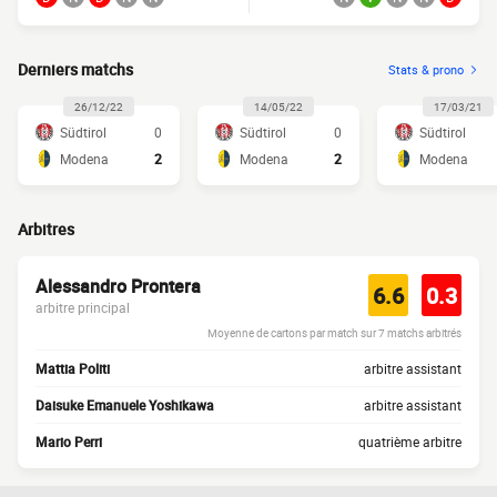
Derniers matchs
Stats & prono
26/12/22
14/05/22
17/03/21
Südtirol
0
Südtirol
0
Südtirol
Modena
2
Modena
2
Modena
Arbitres
Alessandro Prontera
6.6
0.3
arbitre principal
Moyenne de cartons par match sur 7 matchs arbitrés
Mattia Politi
arbitre assistant
Daisuke Emanuele Yoshikawa
arbitre assistant
Mario Perri
quatrième arbitre