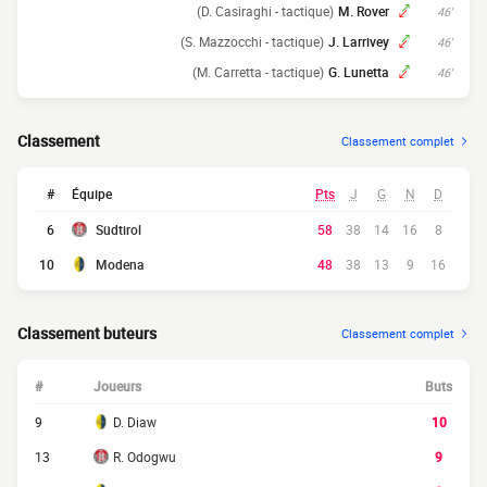
(D. Casiraghi - tactique)
M. Rover
46'
(S. Mazzocchi - tactique)
J. Larrivey
46'
(M. Carretta - tactique)
G. Lunetta
46'
Classement
Classement complet
#
Équipe
Pts
J
G
N
D
6
Südtirol
58
38
14
16
8
10
Modena
48
38
13
9
16
Classement buteurs
Classement complet
#
Joueurs
Buts
9
D. Diaw
10
13
R. Odogwu
9