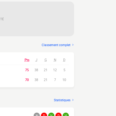
ITÉ
Classement complet
Pts
J
G
N
D
75
38
21
12
5
70
38
21
7
10
Statistiques
N
D
V
D
V