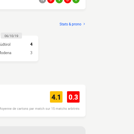
Stats & prono
06/10/19
üdtirol
4
odena
3
4.1
0.3
oyenne de cartons par match sur 15 matchs arbitrés