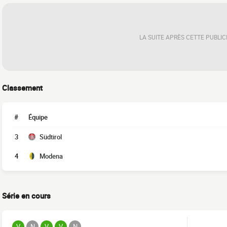
LA SUITE APRÈS CETTE PUBLIC
Classement
#
Équipe
3
Südtirol
4
Modena
Série en cours
V
N
V
V
N