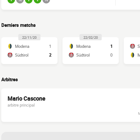
Derniers matchs
22/11/20
22/02/20
Modena
1
Modena
1
S
Südtirol
2
Südtirol
0
M
Arbitres
Mario Cascone
arbitre principal
M