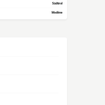
Südtirol
Modène