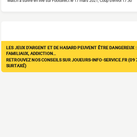
Match à suivre en live sur Footdirect le 17 mars 2021, Coup d'envoi 17:30
LES JEUX D'ARGENT ET DE HASARD PEUVENT ÊTRE DANGEREUX :
FAMILIAUX, ADDICTION…
RETROUVEZ NOS CONSEILS SUR JOUEURS-INFO-SERVICE.FR (09 7
SURTAXÉ)