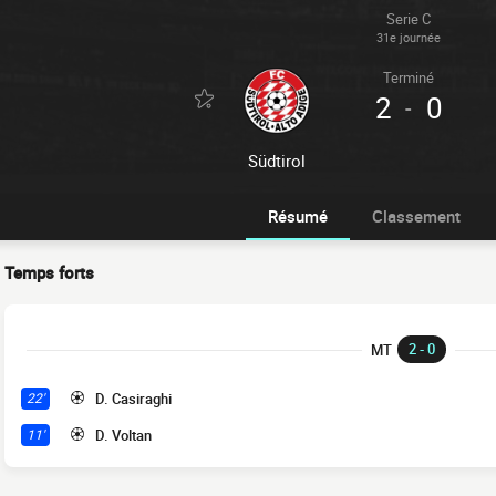
Serie C
31e journée
Terminé
2
0
-
Südtirol
Résumé
Classement
Temps forts
2 - 0
MT
D. Casiraghi
22'
D. Voltan
11'