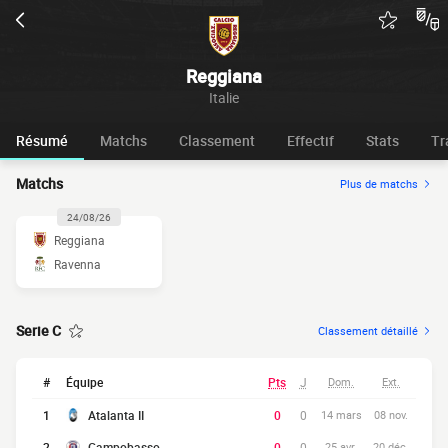
Reggiana
Italie
Résumé
Matchs
Classement
Effectif
Stats
Tr
Matchs
Plus de matchs
24/08/26
Reggiana
Ravenna
Serie C
Classement détaillé
#
Équipe
Pts
J
Dom.
Ext.
1
Atalanta II
0
0
14 mars
08 nov.
2
Campobasso
0
0
25 avr.
20 déc.