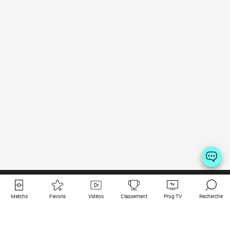
Matchs
Favoris
Vidéos
Classement
Prog TV
Recherche
Liens utiles
Clubs à la une