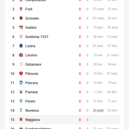
3
Forlì
0
0
27 mars
22 nov.
4
Grosseto
0
0
03 mars
25 oct.
5
Gubbio
0
0
10 janv.
30 août
6
Guidonia 1937
0
0
24 janv.
12 sept.
7
Latina
0
0
20 sept.
07 févr.
8
Livorno
0
0
15 nov.
21 mars
9
Ostiamare
0
0
29 nov.
04 avr.
10
Pérouse
0
0
10 févr.
27 sept.
11
Pescara
0
0
13 déc.
18 avr.
12
Pianese
0
0
11 avr.
06 déc.
13
Pineto
0
0
21 févr.
11 oct.
14
Ravenna
0
0
24 août
03 janv.
15
Reggiana
0
0
16
Sambenedettese
0
0
01 nov.
07 mars