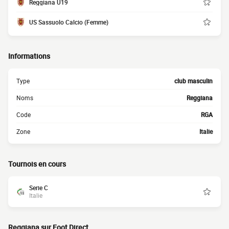
Reggiana U19
US Sassuolo Calcio (Femme)
Informations
Type
club masculin
Noms
Reggiana
Code
RGA
Zone
Italie
Tournois en cours
Serie C
Italie
Reggiana sur Foot Direct