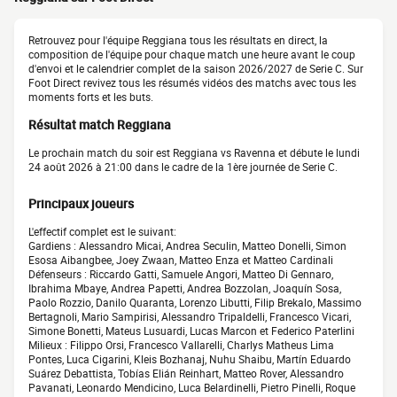
Retrouvez pour l'équipe Reggiana tous les résultats en direct, la
composition de l'équipe pour chaque match une heure avant le coup
d'envoi et le calendrier complet de la saison 2026/2027 de Serie C. Sur
Foot Direct revivez tous les résumés vidéos des matchs avec tous les
moments forts et les buts.
Résultat match Reggiana
Le prochain match du soir est Reggiana vs Ravenna et débute le lundi
24 août 2026 à 21:00 dans le cadre de la 1ère journée de Serie C.
Principaux joueurs
L'effectif complet est le suivant:
Gardiens : Alessandro Micai, Andrea Seculin, Matteo Donelli, Simon
Esosa Aibangbee, Joey Zwaan, Matteo Enza et Matteo Cardinali
Défenseurs : Riccardo Gatti, Samuele Angori, Matteo Di Gennaro,
Ibrahima Mbaye, Andrea Papetti, Andrea Bozzolan, Joaquín Sosa,
Paolo Rozzio, Danilo Quaranta, Lorenzo Libutti, Filip Brekalo, Massimo
Bertagnoli, Mario Sampirisi, Alessandro Tripaldelli, Francesco Vicari,
Simone Bonetti, Mateus Lusuardi, Lucas Marcon et Federico Paterlini
Milieux : Filippo Orsi, Francesco Vallarelli, Charlys Matheus Lima
Pontes, Luca Cigarini, Kleis Bozhanaj, Nuhu Shaibu, Martín Eduardo
Suárez Debattista, Tobías Elián Reinhart, Matteo Rover, Alessandro
Pavanati, Leonardo Mendicino, Luca Belardinelli, Pietro Pinelli, Roque