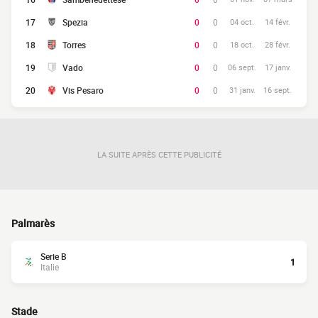
17
Spezia
0
0
04 oct.
14 févr.
18
Torres
0
0
18 oct.
28 févr.
19
Vado
0
0
06 sept.
17 janv.
20
Vis Pesaro
0
0
31 janv.
16 sept.
LA SUITE APRÈS CETTE PUBLICITÉ
Palmarès
Serie B
1
Italie
Stade