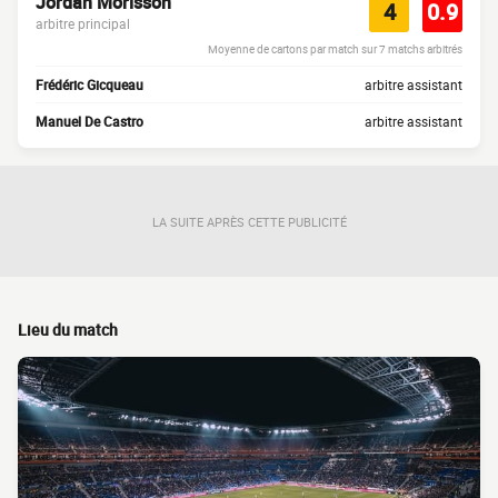
Jordan Morisson
4
0.9
arbitre principal
Moyenne de cartons par match sur 7 matchs arbitrés
Frédéric Gicqueau
arbitre assistant
Manuel De Castro
arbitre assistant
LA SUITE APRÈS CETTE PUBLICITÉ
Lieu du match