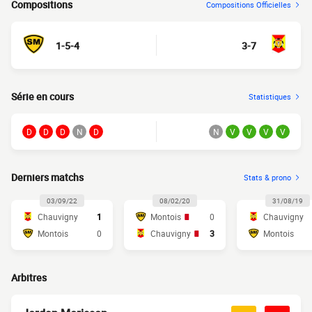
Compositions
Compositions Officielles
1-5-4
3-7
Série en cours
Statistiques
D
D
D
N
D
N
V
V
V
V
Derniers matchs
Stats & prono
03/09/22
08/02/20
31/08/19
Chauvigny
1
Montois
0
Chauvigny
Montois
0
Chauvigny
3
Montois
Arbitres