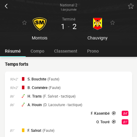
National 2
14e journée
Terminé
1
2
-
Montois
Chauvigny
Résumé
Compo
Classement
Prono
Temps forts
S. Bouchite
(Faute)
90+2'
B. Commère
(Faute)
90+2'
H. Traris
(F. Salvat - tactique)
86'
A. Houin
(D. Lacouture - tactique)
86'
F. Kasembé
84'
O. Touré
81'
F. Salvat
(Faute)
81'