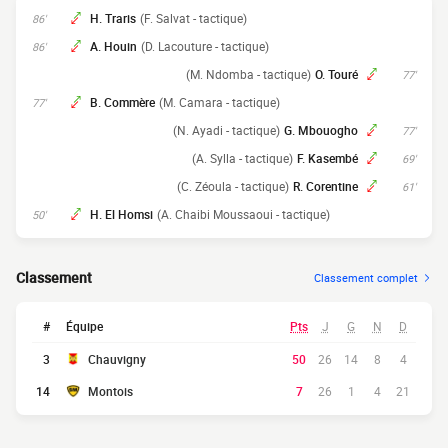
H. Traris
(F. Salvat - tactique)
86'
A. Houin
(D. Lacouture - tactique)
86'
(M. Ndomba - tactique)
O. Touré
77'
B. Commère
(M. Camara - tactique)
77'
(N. Ayadi - tactique)
G. Mbouogho
77'
(A. Sylla - tactique)
F. Kasembé
69'
(C. Zéoula - tactique)
R. Corentine
61'
H. El Homsi
(A. Chaibi Moussaoui - tactique)
50'
Classement
Classement complet
#
Équipe
Pts
J
G
N
D
3
Chauvigny
50
26
14
8
4
14
Montois
7
26
1
4
21