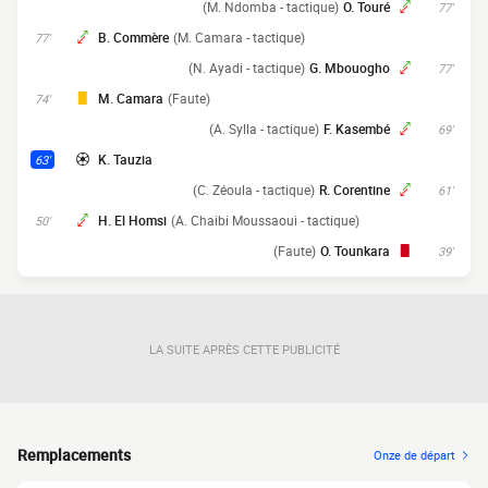
(M. Ndomba - tactique)
O. Touré
77'
B. Commère
(M. Camara - tactique)
77'
(N. Ayadi - tactique)
G. Mbouogho
77'
M. Camara
(Faute)
74'
(A. Sylla - tactique)
F. Kasembé
69'
K. Tauzia
63'
(C. Zéoula - tactique)
R. Corentine
61'
H. El Homsi
(A. Chaibi Moussaoui - tactique)
50'
(Faute)
O. Tounkara
39'
LA SUITE APRÈS CETTE PUBLICITÉ
Remplacements
Onze de départ