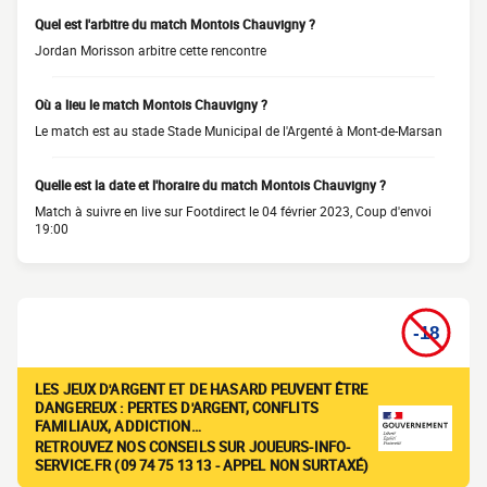
Quel est l'arbitre du match Montois Chauvigny ?
Jordan Morisson arbitre cette rencontre
Où a lieu le match Montois Chauvigny ?
Le match est au stade Stade Municipal de l'Argenté à Mont-de-Marsan
Quelle est la date et l'horaire du match Montois Chauvigny ?
Match à suivre en live sur Footdirect le 04 février 2023, Coup d'envoi
19:00
LES JEUX D'ARGENT ET DE HASARD PEUVENT ÊTRE
DANGEREUX : PERTES D'ARGENT, CONFLITS
FAMILIAUX, ADDICTION…
RETROUVEZ NOS CONSEILS SUR JOUEURS-INFO-
SERVICE.FR (09 74 75 13 13 - APPEL NON SURTAXÉ)