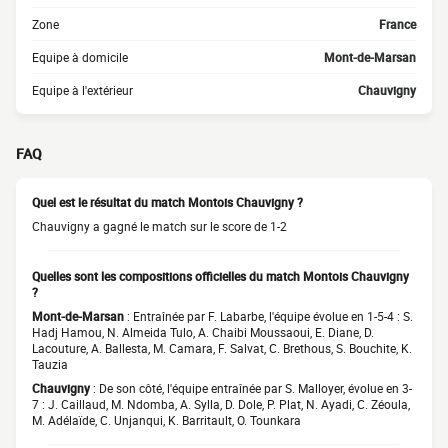
Zone
France
Equipe à domicile
Mont-de-Marsan
Equipe à l'extérieur
Chauvigny
FAQ
Quel est le résultat du match Montois Chauvigny ?
Chauvigny a gagné le match sur le score de 1-2
Quelles sont les compositions officielles du match Montois Chauvigny
?
Mont-de-Marsan
: Entraînée par F. Labarbe, l'équipe évolue en 1-5-4 : S.
Hadj Hamou, N. Almeida Tulo, A. Chaibi Moussaoui, E. Diane, D.
Lacouture, A. Ballesta, M. Camara, F. Salvat, C. Brethous, S. Bouchite, K.
Tauzia
Chauvigny
: De son côté, l'équipe entraînée par S. Malloyer, évolue en 3-
7 : J. Caillaud, M. Ndomba, A. Sylla, D. Dole, P. Plat, N. Ayadi, C. Zéoula,
M. Adélaïde, C. Unjanqui, K. Barritault, O. Tounkara