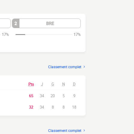
2
BRE
17%
17%
Classement complet
Pts
J
G
N
D
65
34
20
5
9
32
34
8
8
18
Classement complet