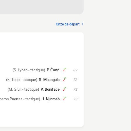
Onze de départ
(S. Lynen - tactique)
P. Čović
89'
(K. Topp - tactique)
S. Mbangula
73'
(M. Grüll - tactique)
V. Boniface
73'
eron Puertas - tactique)
J. Njinmah
73'