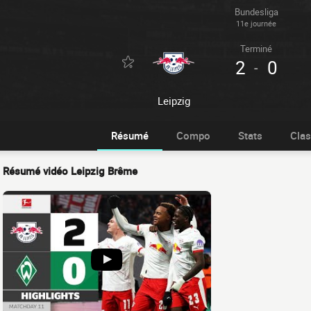
Bundesliga
11e journée
Terminé
2
0
-
Leipzig
Résumé
Compo
Stats
Cla
Résumé vidéo Leipzig Brême