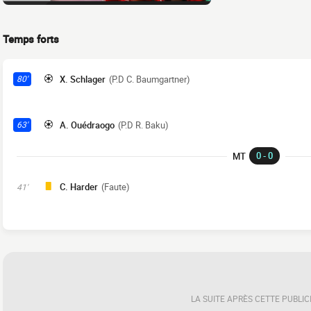
Temps forts
X. Schlager
(P.D C. Baumgartner)
80'
A. Ouédraogo
(P.D R. Baku)
63'
0 - 0
MT
C. Harder
(Faute)
41'
LA SUITE APRÈS CETTE PUBLIC