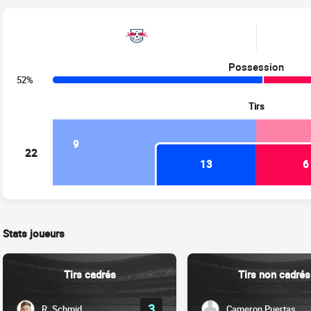
Possession
52%
Tirs
9
22
13
6
Stats joueurs
Tirs cadrés
Tirs non cadrés
3
R. Schmid
Cameron Puertas