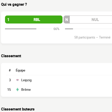
Qui va gagner ?
1
RBL
N
NUL
66%
58 participants
–
Terminé
Classement
#
Équipe
3
Leipzig
15
Brême
Classement buteurs