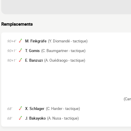
Remplacements
M. Finkgräfe
(Y. Diomandé - tactique)
90+4'
T. Gomis
(C. Baumgartner - tactique)
90+1'
E. Banzuzi
(A. Ouédraogo - tactique)
90+1'
(Cam
X. Schlager
(C. Harder - tactique)
68'
J. Bakayoko
(A. Nusa - tactique)
68'