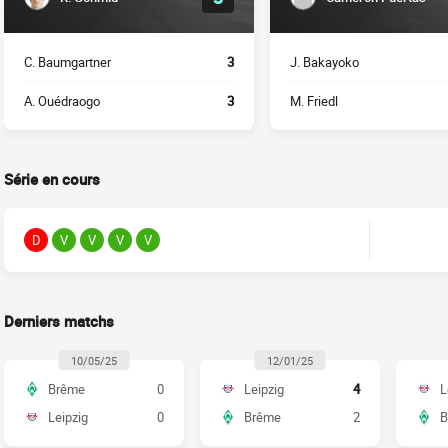
C. Baumgartner
3
J. Bakayoko
A. Ouédraogo
3
M. Friedl
Série en cours
D
V
V
V
V
Derniers matchs
10/05/25
12/01/25
Brême
0
Leipzig
4
L
Leipzig
0
Brême
2
B