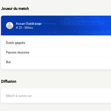
Joueur du match
Assan Ouédraogo
# 20 - Milieu
Duels gagnés
Passes réussies
But
Diffusion
Match à suivre sur