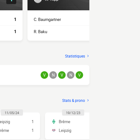
1
C. Baumgartner
1
A. Nusa
1
R. Baku
1
Y. Diomandé
Statistiques
V
N
V
N
V
Stats & prono
11/05/24
19/12/23
14/05/2
eipzig
1
Brême
1
Leipzig
rême
1
Leipzig
1
Brême