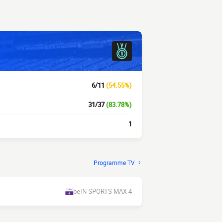
6/11
(54.55%)
31/37
(83.78%)
1
Programme TV
beIN SPORTS MAX 4