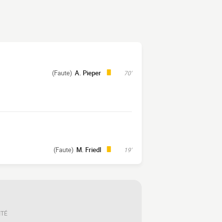
(Faute)
A. Pieper
70'
(Faute)
M. Friedl
19'
ITÉ