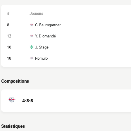
#
Joueurs
8
C. Baumgartner
12
Y. Diomandé
16
J. Stage
18
Rômulo
Compositions
4-3-3
Statistiques