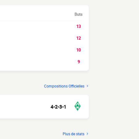
Buts
13
12
10
9
Compositions Officielles
4-2-3-1
Plus de stats