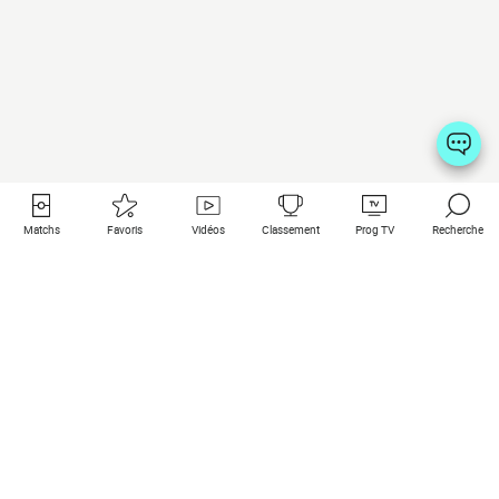
Matchs
Favoris
Vidéos
Classement
Prog TV
Recherche
Liens utiles
Clubs à la une
Tous les matchs
PSG
Matchs en live
Bayern Munich
Derniers résultats
Real Madrid