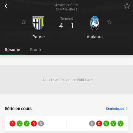
Amicaux Club
Club Friendlies 3
Terminé
4
1
-
Parme
Atalanta
Résumé
Prono
LA SUITE APRÈS CETTE PUBLICITÉ
Série en cours
Statistiques
D
V
V
D
N
N
D
V
V
V