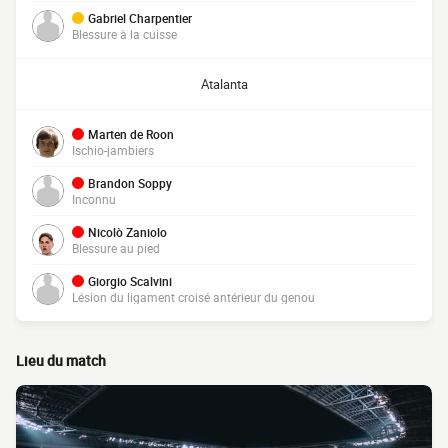
Gabriel Charpentier
Blessure à la cuisse
Atalanta
Marten de Roon
Ischio-jambiers
Brandon Soppy
Inconnu
Nicolò Zaniolo
Blessure au pied
Giorgio Scalvini
Lésion du ligament croisé antérieur du genou
Lieu du match