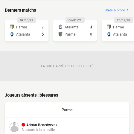
Derniers matchs
Stats & prono
09/05/21
06/01/21
28/07/20
Parme
2
Atalanta
3
Parme
Atalanta
5
Parme
0
Atalanta
LA SUITE APRÈS CETTE PUBLICITÉ
Joueurs absents : blessures
Parme
Adrian Benedyczak
Blessure à la cheville