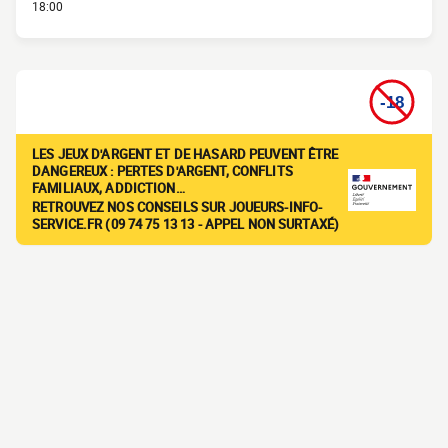
18:00
LES JEUX D'ARGENT ET DE HASARD PEUVENT ÊTRE
DANGEREUX : PERTES D'ARGENT, CONFLITS
FAMILIAUX, ADDICTION…
RETROUVEZ NOS CONSEILS SUR JOUEURS-INFO-
SERVICE.FR (09 74 75 13 13 - APPEL NON SURTAXÉ)