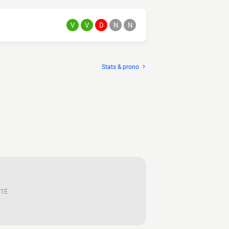
V
V
D
N
N
Stats & prono
ITÉ