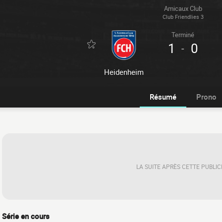
Amicaux Club
Club Friendlies 3
Terminé
1
0
-
Heidenheim
Résumé
Prono
LA SUITE APRÈS CETTE PUBLIC
Série en cours