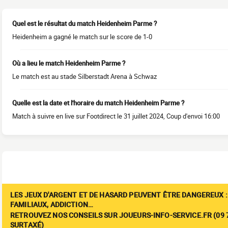
Quel est le résultat du match Heidenheim Parme ?
Heidenheim a gagné le match sur le score de 1-0
Où a lieu le match Heidenheim Parme ?
Le match est au stade Silberstadt Arena à Schwaz
Quelle est la date et l'horaire du match Heidenheim Parme ?
Match à suivre en live sur Footdirect le 31 juillet 2024, Coup d'envoi 16:00
LES JEUX D'ARGENT ET DE HASARD PEUVENT ÊTRE DANGEREUX :
FAMILIAUX, ADDICTION…
RETROUVEZ NOS CONSEILS SUR JOUEURS-INFO-SERVICE.FR (09 7
SURTAXÉ)