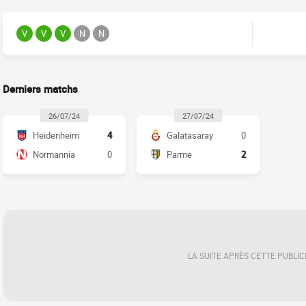
V
V
V
N
N
Derniers matchs
26/07/24
27/07/24
Heidenheim
4
Galatasaray
0
Normannia
0
Parme
2
LA SUITE APRÈS CETTE PUBLIC