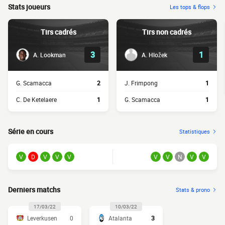
Stats joueurs
Les tops & flops
Tirs cadrés
Tirs non cadrés
3
1
A. Lookman
A. Hložek
G. Scamacca
2
J. Frimpong
1
C. De Ketelaere
1
G. Scamacca
1
Série en cours
Statistiques
V
D
V
V
V
V
V
N
V
V
Derniers matchs
Stats & prono
17/03/22
10/03/22
Leverkusen
0
Atalanta
3