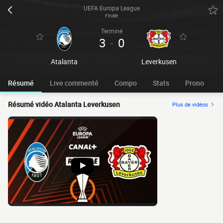
UEFA Europa League
Finale
Terminé
3
0
-
Atalanta
Leverkusen
Résumé
Live commenté
Compo
Stats
Prono
Résumé vidéo Atalanta Leverkusen
Plus de vidéos