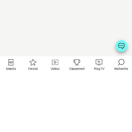
Matchs
Favoris
Vidéos
Classement
Prog TV
Recherche
Liens utiles
Clubs à la une
Tous les matchs
PSG
Matchs en live
Bayern Munich