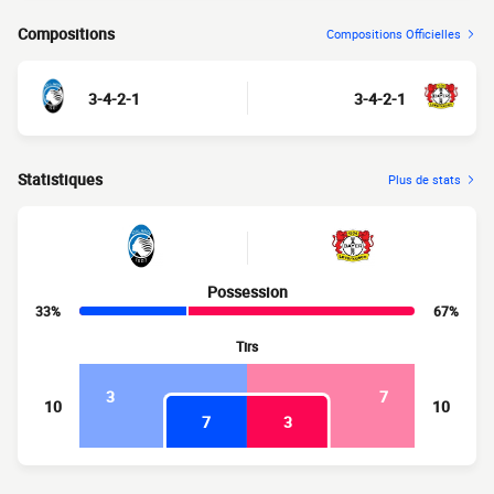
Compositions
Compositions Officielles
3-4-2-1
3-4-2-1
Statistiques
Plus de stats
Possession
33%
67%
Tirs
3
7
10
10
7
3