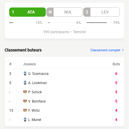
1
ATA
N
NUL
2
LEV
15%
6%
79%
990 participants
–
Terminé
Classement buteurs
Classement complet
#
Joueurs
Buts
3
G. Scamacca
6
5
A. Lookman
5
-
P. Schick
5
-
V. Boniface
5
15
F. Wirtz
4
-
L. Muriel
4