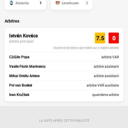
Atalanta
1
Leverkusen
2
Arbitres
István Kovács
7.5
0
arbitre principal
Moyenne de cartons par match sur 2 matchs arbitrés
Cătălin Popa
arbitre VAR
Vasile Florin Marinescu
arbitre assistant
Mihai Ovidiu Artene
arbitre assistant
Pol van Boekel
arbitre VAR auxiliaire
Ivan Kružliak
quatrième arbitre
LA SUITE APRÈS CETTE PUBLICITÉ