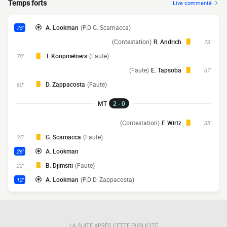
Temps forts
Live commenté
A. Lookman
(P.D G. Scamacca)
75'
(Contestation)
R. Andrich
73'
T. Koopmeiners
(Faute)
70'
(Faute)
E. Tapsoba
67'
D. Zappacosta
(Faute)
60'
MT
2 - 0
(Contestation)
F. Wirtz
35'
G. Scamacca
(Faute)
35'
A. Lookman
26'
B. Djimsiti
(Faute)
22'
A. Lookman
(P.D D. Zappacosta)
12'
LA SUITE APRÈS CETTE PUBLICITÉ