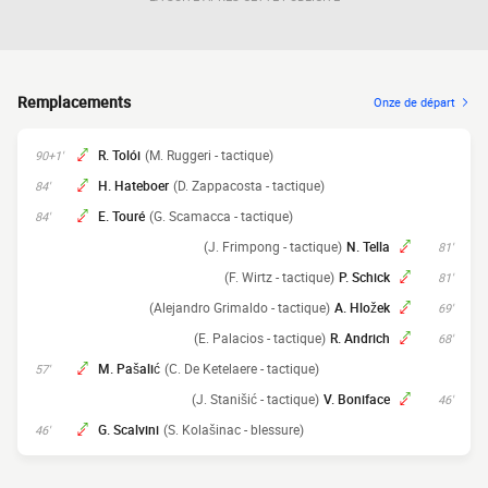
Remplacements
Onze de départ
R. Tolói
(M. Ruggeri - tactique)
90+1'
H. Hateboer
(D. Zappacosta - tactique)
84'
E. Touré
(G. Scamacca - tactique)
84'
(J. Frimpong - tactique)
N. Tella
81'
(F. Wirtz - tactique)
P. Schick
81'
(Alejandro Grimaldo - tactique)
A. Hložek
69'
(E. Palacios - tactique)
R. Andrich
68'
M. Pašalić
(C. De Ketelaere - tactique)
57'
(J. Stanišić - tactique)
V. Boniface
46'
G. Scalvini
(S. Kolašinac - blessure)
46'