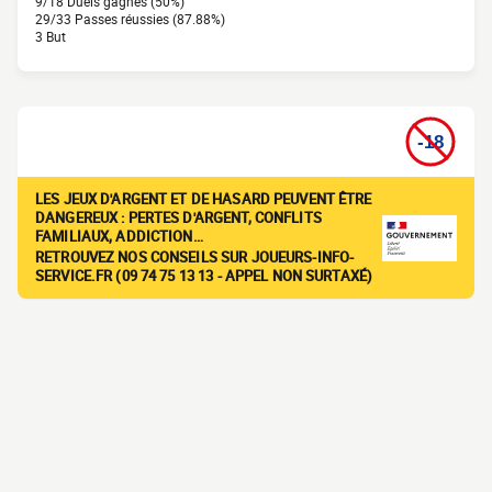
9/18 Duels gagnés (50%)
29/33 Passes réussies (87.88%)
3 But
LES JEUX D'ARGENT ET DE HASARD PEUVENT ÊTRE
DANGEREUX : PERTES D'ARGENT, CONFLITS
FAMILIAUX, ADDICTION…
RETROUVEZ NOS CONSEILS SUR JOUEURS-INFO-
SERVICE.FR (09 74 75 13 13 - APPEL NON SURTAXÉ)