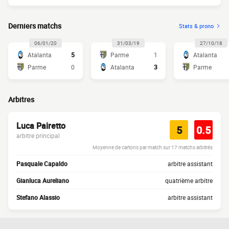
Derniers matchs
Stats & prono
06/01/20
31/03/19
27/10/18
Atalanta
5
Parme
1
Atalanta
Parme
0
Atalanta
3
Parme
Arbitres
Luca Pairetto
5
0.5
arbitre principal
Moyenne de cartons par match sur 17 matchs arbitrés
Pasquale Capaldo
arbitre assistant
Gianluca Aureliano
quatrième arbitre
Stefano Alassio
arbitre assistant