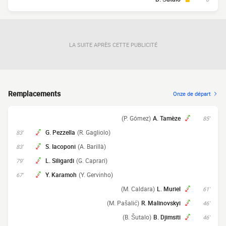
LA SUITE APRÈS CETTE PUBLICITÉ
Remplacements
Onze de départ
(P. Gómez)
A. Tamèze
85'
G. Pezzella
(R. Gagliolo)
83'
S. Iacoponi
(A. Barillà)
83'
L. Siligardi
(G. Caprari)
79'
Y. Karamoh
(Y. Gervinho)
67'
(M. Caldara)
L. Muriel
61'
(M. Pašalić)
R. Malinovskyi
46'
(B. Šutalo)
B. Djimsiti
46'