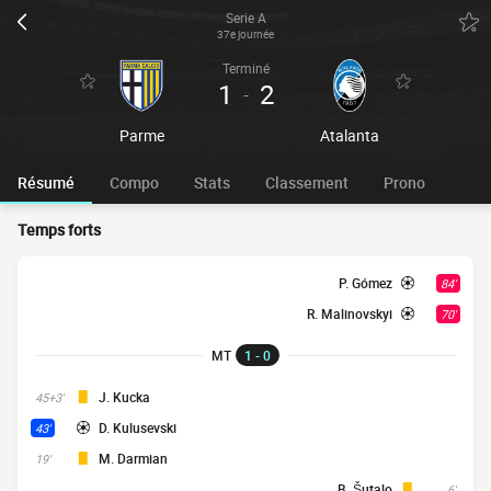
Serie A
37e journée
Terminé
1
2
-
Parme
Atalanta
Résumé
Compo
Stats
Classement
Prono
Temps forts
P. Gómez
84'
R. Malinovskyi
70'
MT
1 - 0
J. Kucka
45+3'
D. Kulusevski
43'
M. Darmian
19'
B. Šutalo
6'