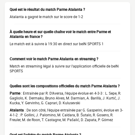
Quel est le résultat du match Parme Atalanta ?
Atalanta a gagné le match sur le score de 1-2
À quelle heure et sur quelle chaîne voir le match entre Parme et
Atalanta en france ?
Le match est à suivre à 19:30 en direct sur beIN SPORTS 1
Comment voir le match Parme Atalanta en streaming ?
Match en streaming légal à suivre sur l'application officielle de beIN
SPORTS
Quelles sont les compositions officielles du match Parme Atalanta ?
Parme
: Entraînée par R. D'Aversa, l'équipe évolue en 4-3-3 : L. Sepe, R.
Gagliolo, K. Dermaku, Bruno Alves, M. Darmian, A. Barillà, J. Kurtić, J.
Kucka, Y. Gervinho, G. Caprari, D. Kulusevski
Atalanta
: De son côté, l'équipe entraînée par G. Gasperini, évolue en 3-
4-1-2 : P. Gollini, J. Palomino, M. Caldara, B. Šutalo, R. Gosens, R.
Freuler, M. de Roon, T. Castagne, M. Pašalić, D. Zapata, P. Gómez
Quel est l'arbitre du match Parme Atalanta ?