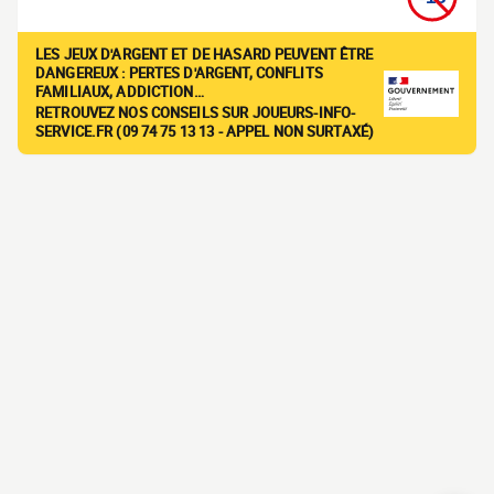
LES JEUX D'ARGENT ET DE HASARD PEUVENT ÊTRE
DANGEREUX : PERTES D'ARGENT, CONFLITS
FAMILIAUX, ADDICTION…
RETROUVEZ NOS CONSEILS SUR JOUEURS-INFO-
SERVICE.FR (09 74 75 13 13 - APPEL NON SURTAXÉ)