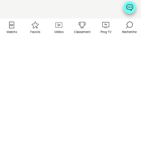
Matchs
Favoris
Vidéos
Classement
Prog TV
Recherche
Liens utiles
Clubs à la une
Tous les matchs
PSG
Matchs en live
Bayern Munich
Derniers résultats
Real Madrid
Matchs à venir
Inter
Match en streaming
Juventus
Contact
Manchester City
Mentions légales
Manchester United
Les amis de Foot Direct
Liverpool
Les guides de Foot Direct