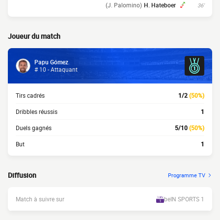
(J. Palomino)
H. Hateboer
36'
Joueur du match
Papu Gómez
# 10 - Attaquant
Tirs cadrés
1/2
(50%)
Dribbles réussis
1
Duels gagnés
5/10
(50%)
But
1
Diffusion
Programme TV
Match à suivre sur
beIN SPORTS 1