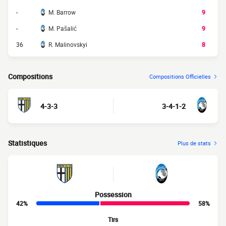
-
M. Barrow
9
-
M. Pašalić
9
36
R. Malinovskyi
8
Compositions
Compositions Officielles
4-3-3
3-4-1-2
Statistiques
Plus de stats
Possession
42%
58%
Tirs