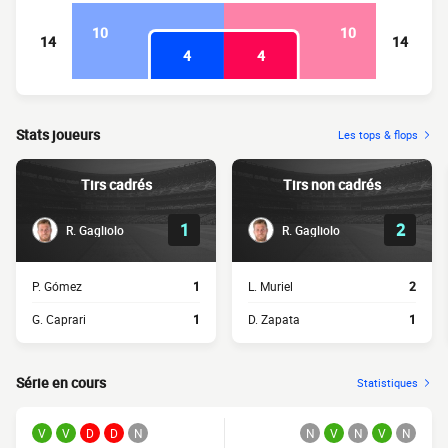
10
10
14
14
4
4
Stats joueurs
Les tops & flops
Tirs cadrés
Tirs non cadrés
1
2
R. Gagliolo
R. Gagliolo
P. Gómez
1
L. Muriel
2
G. Caprari
1
D. Zapata
1
Série en cours
Statistiques
V
V
D
D
N
N
V
N
V
N