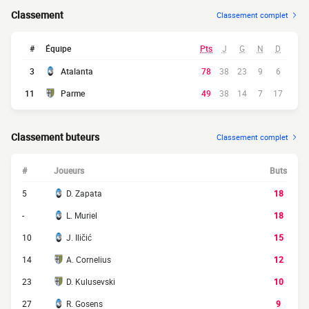
Classement
Classement complet
#
Équipe
Pts
J
G
N
D
3
Atalanta
78
38
23
9
6
11
Parme
49
38
14
7
17
Classement buteurs
Classement complet
#
Joueurs
Buts
5
D. Zapata
18
-
L. Muriel
18
10
J. Iličić
15
14
A. Cornelius
12
23
D. Kulusevski
10
27
R. Gosens
9