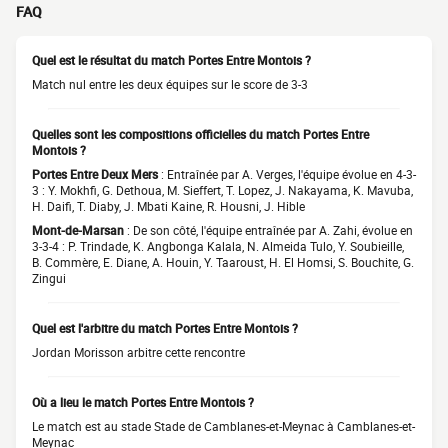
FAQ
Quel est le résultat du match Portes Entre Montois ?
Match nul entre les deux équipes sur le score de 3-3
Quelles sont les compositions officielles du match Portes Entre
Montois ?
Portes Entre Deux Mers
: Entraînée par A. Verges, l'équipe évolue en 4-3-
3 : Y. Mokhfi, G. Dethoua, M. Sieffert, T. Lopez, J. Nakayama, K. Mavuba,
H. Daifi, T. Diaby, J. Mbati Kaine, R. Housni, J. Hible
Mont-de-Marsan
: De son côté, l'équipe entraînée par A. Zahi, évolue en
3-3-4 : P. Trindade, K. Angbonga Kalala, N. Almeida Tulo, Y. Soubieille,
B. Commère, E. Diane, A. Houin, Y. Taaroust, H. El Homsi, S. Bouchite, G.
Zingui
Quel est l'arbitre du match Portes Entre Montois ?
Jordan Morisson arbitre cette rencontre
Où a lieu le match Portes Entre Montois ?
Le match est au stade Stade de Camblanes-et-Meynac à Camblanes-et-
Meynac