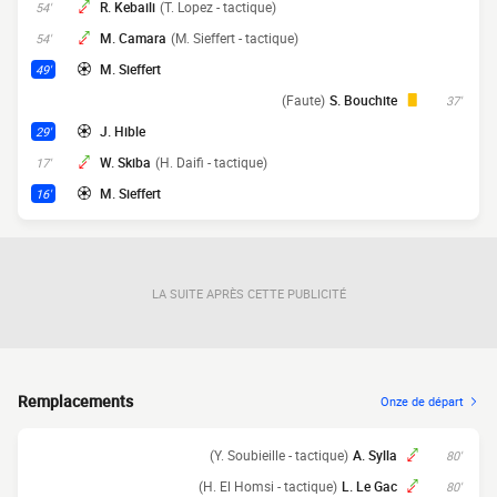
R. Kebaili
(T. Lopez - tactique)
54'
M. Camara
(M. Sieffert - tactique)
54'
M. Sieffert
49'
(Faute)
S. Bouchite
37'
J. Hible
29'
W. Skiba
(H. Daifi - tactique)
17'
M. Sieffert
16'
LA SUITE APRÈS CETTE PUBLICITÉ
Remplacements
Onze de départ
(Y. Soubieille - tactique)
A. Sylla
80'
(H. El Homsi - tactique)
L. Le Gac
80'