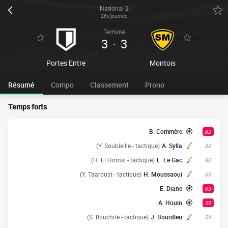
National 2
26e journée
Terminé
3
3
-
Portes Entre
Montois
Résumé
Compo
Classement
Prono
Temps forts
B. Commère
82'
(Y. Soubieille - tactique)
A. Sylla
80'
(H. El Homsi - tactique)
L. Le Gac
80'
(Y. Taaroust - tactique)
H. Moussaoui
69'
E. Diane
63'
A. Houin
59'
(S. Bouchite - tactique)
J. Bourdieu
54'