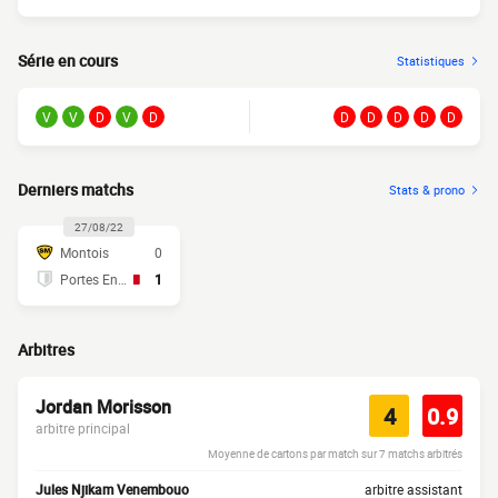
Série en cours
Statistiques
V
V
D
V
D
D
D
D
D
D
Derniers matchs
Stats & prono
27/08/22
Montois
0
Portes Entre
1
Arbitres
Jordan Morisson
4
0.9
arbitre principal
Moyenne de cartons par match sur 7 matchs arbitrés
Jules Njikam Venembouo
arbitre assistant