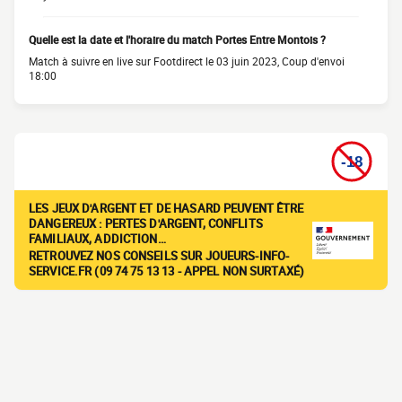
Quelle est la date et l'horaire du match Portes Entre Montois ?
Match à suivre en live sur Footdirect le 03 juin 2023, Coup d'envoi
18:00
LES JEUX D'ARGENT ET DE HASARD PEUVENT ÊTRE
DANGEREUX : PERTES D'ARGENT, CONFLITS
FAMILIAUX, ADDICTION…
RETROUVEZ NOS CONSEILS SUR JOUEURS-INFO-
SERVICE.FR (09 74 75 13 13 - APPEL NON SURTAXÉ)