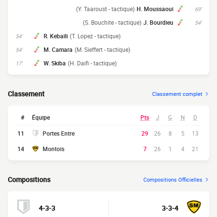
(Y. Taaroust - tactique)
H. Moussaoui
69'
(S. Bouchite - tactique)
J. Bourdieu
54'
R. Kebaili
(T. Lopez - tactique)
54'
M. Camara
(M. Sieffert - tactique)
54'
W. Skiba
(H. Daifi - tactique)
17'
Classement
Classement complet
#
Équipe
Pts
J
G
N
D
11
Portes Entre
29
26
8
5
13
14
Montois
7
26
1
4
21
Compositions
Compositions Officielles
4-3-3
3-3-4