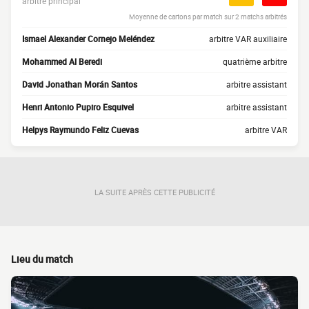
arbitre principal
Moyenne de cartons par match sur 2 matchs arbitrés
Ismael Alexander Cornejo Meléndez
arbitre VAR auxiliaire
Mohammed Al Beredi
quatrième arbitre
David Jonathan Morán Santos
arbitre assistant
Henri Antonio Pupiro Esquivel
arbitre assistant
Helpys Raymundo Feliz Cuevas
arbitre VAR
LA SUITE APRÈS CETTE PUBLICITÉ
Lieu du match