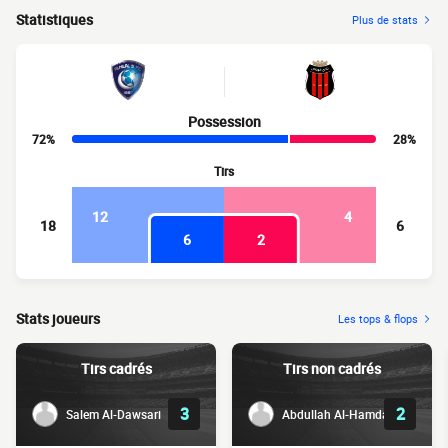
Statistiques
Plus de stats
Possession
72%
28%
Tirs
12
4
18
6
6
2
Stats joueurs
Les tops & flops
Tirs cadrés
Tirs non cadrés
3
2
Salem Al-Dawsari
Abdullah Al-Hamdan