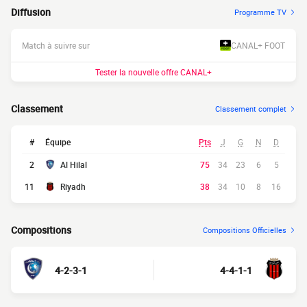
Diffusion
Programme TV
Match à suivre sur
CANAL+ FOOT
Tester la nouvelle offre CANAL+
Classement
Classement complet
#
Équipe
Pts
J
G
N
D
2
Al Hilal
75
34
23
6
5
11
Riyadh
38
34
10
8
16
Compositions
Compositions Officielles
4-2-3-1
4-4-1-1