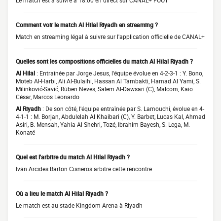
Le match est à suivre à 18:00 en direct sur CANAL+ FOOT
Comment voir le match Al Hilal Riyadh en streaming ?
Match en streaming légal à suivre sur l'application officielle de CANAL+
Quelles sont les compositions officielles du match Al Hilal Riyadh ?
Al Hilal
: Entraînée par Jorge Jesus, l'équipe évolue en 4-2-3-1 : Y. Bono,
Moteb Al-Harbi, Ali Al-Bulaihi, Hassan Al Tambakti, Hamad Al Yami, S.
Milinković-Savić, Rúben Neves, Salem Al-Dawsari (C), Malcom, Kaio
César, Marcos Leonardo
Al Riyadh
: De son côté, l'équipe entraînée par S. Lamouchi, évolue en 4-
4-1-1 : M. Borjan, Abdulelah Al Khaibari (C), Y. Barbet, Lucas Kal, Ahmad
Asiri, B. Mensah, Yahia Al Shehri, Tozé, Ibrahim Bayesh, S. Lega, M.
Konaté
Quel est l'arbitre du match Al Hilal Riyadh ?
Iván Arcides Barton Cisneros arbitre cette rencontre
Où a lieu le match Al Hilal Riyadh ?
Le match est au stade Kingdom Arena à Riyadh