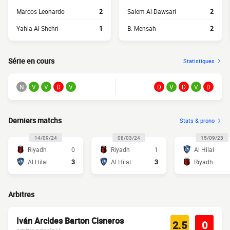
Marcos Leonardo
2
Salem Al-Dawsari
2
Yahia Al Shehri
1
B. Mensah
2
Série en cours
Statistiques
N
V
V
D
V
D
V
D
V
D
Derniers matchs
Stats & prono
14/09/24
08/03/24
15/09/23
Riyadh
0
Riyadh
1
Al Hilal
Al Hilal
3
Al Hilal
3
Riyadh
Arbitres
Iván Arcides Barton Cisneros
2.5
0