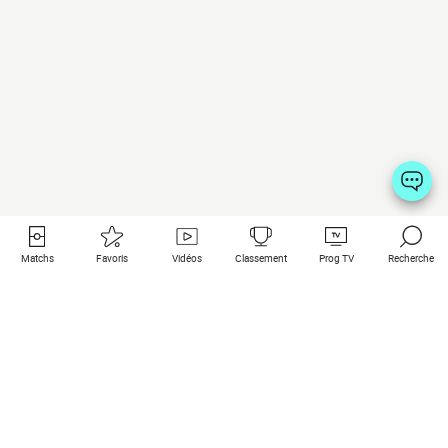
Matchs
Favoris
Vidéos
Classement
Prog TV
Recherche
Liens utiles
Clubs à la une
Tous les matchs
PSG