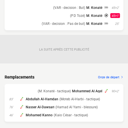
(VAR - decision : But)
M. Konaté
45+2'
(P.D Tozé)
M. Konaté
45+1'
(VAR - decision : Pas de but)
M. Konaté
25'
LA SUITE APRÈS CETTE PUBLICITÉ
Remplacements
Onze de départ
(M. Konaté - tactique)
Mohammed Al Aqel
90+2'
Abdullah Al-Hamdan
(Moteb Al-Harbi - tactique)
83'
Nasser Al-Dawsari
(Hamad Al Yami - blessure)
76'
Mohamed Kanno
(Kaio César - tactique)
46'