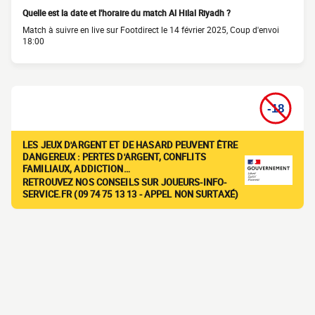
Quelle est la date et l'horaire du match Al Hilal Riyadh ?
Match à suivre en live sur Footdirect le 14 février 2025, Coup d'envoi
18:00
LES JEUX D'ARGENT ET DE HASARD PEUVENT ÊTRE
DANGEREUX : PERTES D'ARGENT, CONFLITS
FAMILIAUX, ADDICTION…
RETROUVEZ NOS CONSEILS SUR JOUEURS-INFO-
SERVICE.FR (09 74 75 13 13 - APPEL NON SURTAXÉ)