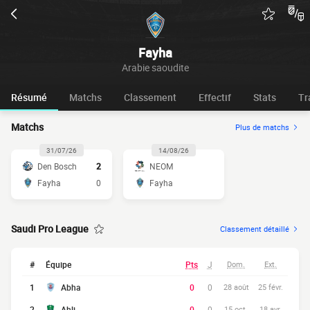
Fayha
Arabie saoudite
Résumé
Matchs
Classement
Effectif
Stats
Tr
Matchs
Plus de matchs
31/07/26
14/08/26
Den Bosch
2
NEOM
Fayha
0
Fayha
Saudi Pro League
Classement détaillé
#
Équipe
Pts
J
Dom.
Ext.
1
Abha
0
0
28 août
25 févr.
2
Ahli
0
0
15 oct.
18 avr.