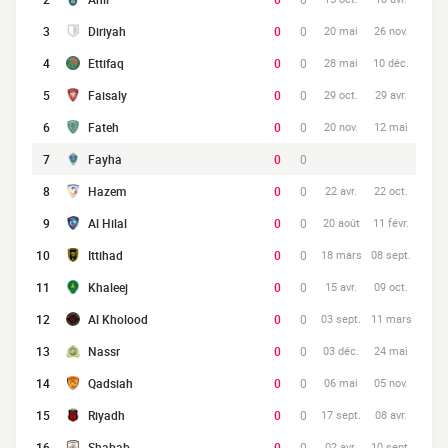
3
Diriyah
0
0
20 mai
26 nov.
4
Ettifaq
0
0
28 mai
10 déc.
5
Faisaly
0
0
29 oct.
29 avr.
6
Fateh
0
0
20 nov.
12 mai
7
Fayha
0
0
8
Hazem
0
0
22 avr.
22 oct.
9
Al Hilal
0
0
20 août
11 févr.
10
Ittihad
0
0
18 mars
08 sept.
11
Khaleej
0
0
15 avr.
09 oct.
12
Al Kholood
0
0
03 sept.
11 mars
13
Nassr
0
0
03 déc.
24 mai
14
Qadsiah
0
0
06 mai
05 nov.
15
Riyadh
0
0
17 sept.
08 avr.
16
Shabab
0
0
02 avr.
10 sept.