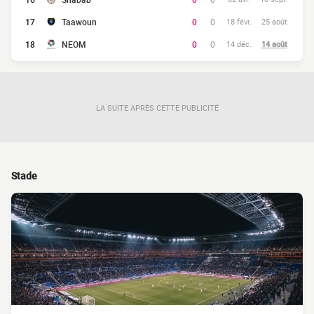
17
Taawoun
0
0
18 févr.
25 août
18
NEOM
0
0
14 déc.
14 août
LA SUITE APRÈS CETTE PUBLICITÉ
Stade