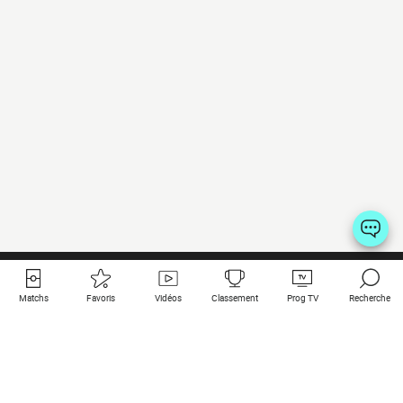
Matchs
Favoris
Vidéos
Classement
Prog TV
Recherche
Liens utiles
Clubs à la une
Tous les matchs
PSG
Matchs en live
Bayern Munich
Derniers résultats
Real Madrid