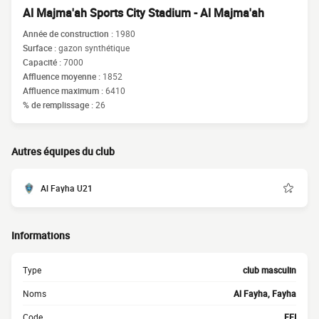
Al Majma'ah Sports City Stadium - Al Majma'ah
Année de construction :
1980
Surface :
gazon synthétique
Capacité :
7000
Affluence moyenne :
1852
Affluence maximum :
6410
% de remplissage :
26
Autres équipes du club
Al Fayha U21
Informations
Type
club masculin
Noms
Al Fayha, Fayha
Code
FEI