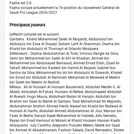
Fayha est 2-0.
Fayha occupe actuellement la 7e position du classement Général de
Saudi Pro League 2026/2027.
Principaux joueurs
L'effectif complet est le suivant:
Gardiens : Khalid Mohammed Saleh Al Muqaitib, Abdulraouf bin
Abdulaziz bin Essa Al Duqayl, Sattam Latif Al Shammari, Osama bin
Khalid bin Abdulaziz Al Thumayri et Orlando Mosquera
Défenseurs : Osama Abdulrahman Al Turki, Vinicius Rangel da Silva,
Sami bin Mohammed bin Saleh Al Afri Al Khaibari, Ahmed bin
Mohammed bin Abdulsayed Bamasud, Ahmed Emad Eldin, Ziyad Al-
Sahafi, Mohammed bin Kareem bin Hamid Al Baqawi, Gabriel dos
Santos da Silva, Mohammed bin Ali bin Abdulaziz Al Dowaish, Khaled
bin Emad bin Abdullah Al Rammah, Mohamed Al Mowaled et Makhir
bin Saleh bin Makhir Al Rashidi
Milieux : Ali Al Hussain Al Hussain Boulahrech, Abdullah Mesfer G. Al
Aklabi, Abdulelah Al-Fahad, Hussain Al-Refaei, Abdulmajeed Abdullah
Al Ruwaili, Hugo Moura, Abdulhadi Radan Al Harajin, Abdullah bin
Ibrahim bin Saad Al Mahdi Al Qahtani, Talal Muhammad Ali Majrashi,
Abdulrahman Ibrahim Ahmed Hendi, Nawaf bin Khalid bin Radwad Al
Humaili Al Harthi, Abdullah Ahmed Abdulrahman Al Joui, Mansor bin
Faiez Al Beshe, Danyal Aqeel Mohammed Al Habeeb, Alfa Semedo,
Rayan bin Enad Hamoud Al Mutairi et Khalid Hussain Hassan Kaabi
Attaquants : Iury Castilho, Alejandro Pozuelo Melero, Malek bin Saad
bin Ahmed Al Abadalmanam, Fashion Sakala, David Remeseiro, Silvère