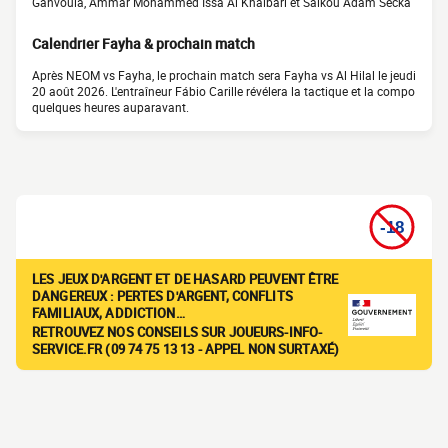
Ganvoula, Ammar Mohammed Issa Al Khaibari et Saikou Adam Secka
Calendrier Fayha & prochain match
Après NEOM vs Fayha, le prochain match sera Fayha vs Al Hilal le jeudi
20 août 2026. L'entraîneur Fábio Carille révélera la tactique et la compo
quelques heures auparavant.
LES JEUX D'ARGENT ET DE HASARD PEUVENT ÊTRE
DANGEREUX : PERTES D'ARGENT, CONFLITS
FAMILIAUX, ADDICTION…
RETROUVEZ NOS CONSEILS SUR JOUEURS-INFO-
SERVICE.FR (09 74 75 13 13 - APPEL NON SURTAXÉ)