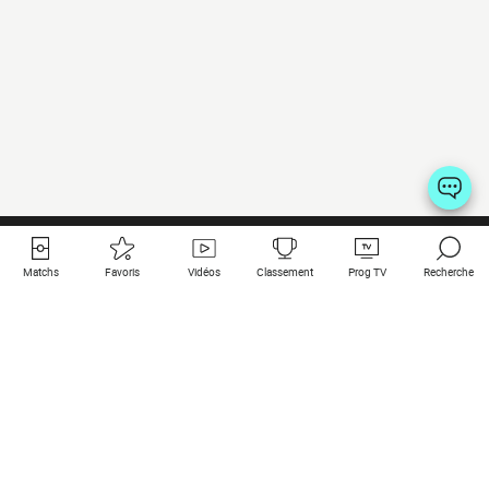
Matchs
Favoris
Vidéos
Classement
Prog TV
Recherche
Liens utiles
Clubs à la une
Tous les matchs
PSG
Matchs en live
Bayern Munich
Derniers résultats
Real Madrid
Matchs à venir
Inter
Match en streaming
Juventus
Contact
Manchester City
Mentions légales
Manchester United