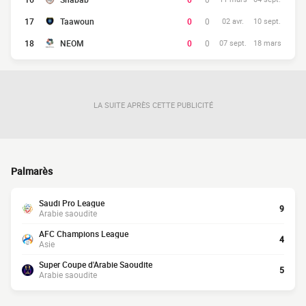
17
Taawoun
0
0
02 avr.
10 sept.
18
NEOM
0
0
07 sept.
18 mars
LA SUITE APRÈS CETTE PUBLICITÉ
Palmarès
Saudi Pro League
9
Arabie saoudite
AFC Champions League
4
Asie
Super Coupe d'Arabie Saoudite
5
Arabie saoudite