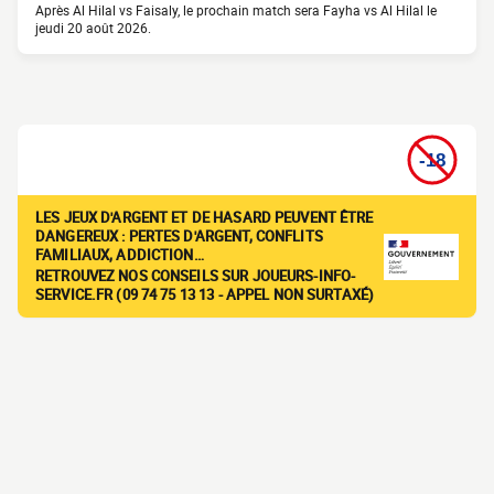
Après Al Hilal vs Faisaly, le prochain match sera Fayha vs Al Hilal le
jeudi 20 août 2026.
LES JEUX D'ARGENT ET DE HASARD PEUVENT ÊTRE
DANGEREUX : PERTES D'ARGENT, CONFLITS
FAMILIAUX, ADDICTION…
RETROUVEZ NOS CONSEILS SUR JOUEURS-INFO-
SERVICE.FR (09 74 75 13 13 - APPEL NON SURTAXÉ)