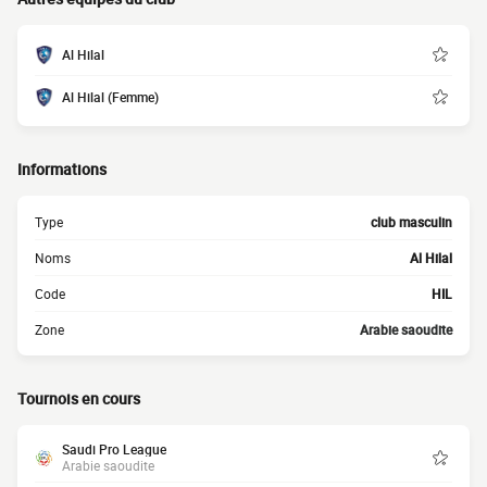
Al Hilal
Al Hilal (Femme)
Informations
Type
club masculin
Noms
Al Hilal
Code
HIL
Zone
Arabie saoudite
Tournois en cours
Saudi Pro League
Arabie saoudite