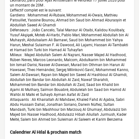
Leonardo, parti pour Ajax Amsterdam le vendredi 17 juillet 2026 pour
un montant de 20M .
L'effectif complet est le suivant:
Gardiens : Mohammed Al-Rubaie, Mohammed Al-Owais, Mathieu
Patouillet, Yassine Bounou, Ahmad bin Saud bin Ahmad Aburasyin et
Abdulilah Saeed Al Ghamdi
Défenseurs : João Cancelo, Talal Mansur Al Otaibi, Kalidou Koulibaly,
Yusuf Akçiçek, Moteb Al-Harbi, Pablo Marí, Mohammed Abdullah bin Al
Muhaysh, Abdulsalam Ali Barnawi, Saud bin Mohammed bin Yahya
Harun, Meshal Sulaiman F. Al Dawood, Ali Lajami, Hassan Al-Tambakti
et Hamad bin Turki bin Hamad Al Tuhayfan
Milieux : Majed Abdullah Salem Al Najrani, Nasser Majed Al Hadhood,
Rúben Neves, Marcos Leonardo, Malcom, Abdulkarim bin Mohammed
bin Ismail Darisi, Nasser Al-Dawsari, Murad bin Othman bin Harun Al
Hawsawi, Theo Hernández, Sergej Milinković-Savić, Mohammed Kanno,
Salem Al-Dawsari, Rayan bin Majed bin Saeed Al Hashboul Al Ghamdi,
Abdullah bin Bandar bin Abdullah Al Zaid, Nawaf Sharahili,
Mohammed bin Bandar bin Abdullah Al Zaid, Saad bin Khalid bin
Ajami Al Muthary, Saïmon Bouabré, Abdulelah bin Saad bin Hamid Al
Wahbi Al Malki et Suhayb Ayman Aafat Al Zaid
Attaquants : Ali Khairallah Al Mahdawi, Khaled Fahd Al Ajabia, Sabri
Abdu Hussain Dahal, Jonathan Soriano, Darwin Núñez, Sultan
Mandash, Turki bin Mashhour bin Marzouq Al Ghumayl, Abdulaziz bin
Majed bin Nasser Hadhood, Abdulaziz Hibah Aliullah Jurmush, Kader
Meïté, Salem bin Ahmed bin Suleiman Al Saleem et Karim Benzema
Calendrier Al Hilal & prochain match