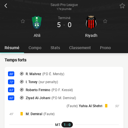
Saudi Pro League
17e journée
Terminé
5
0
-
Ahli
Riyadh
Résumé
Compo
Stats
Classement
Prono
Temps forts
R. Mahrez
(P.D É. Mendy)
88'
I. Toney
(sur penalty)
72'
Roberto Firmino
(P.D F. Kessié)
63'
Ziyad Al-Johani
(P.D M. Demiral)
60'
(Faute)
Yahia Al Shehri
50'
M. Demiral
(Faute)
49'
MT
1 - 0