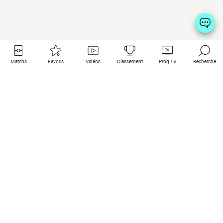
Matchs
Favoris
Vidéos
Classement
Prog TV
Recherche
Liens utiles
Clubs à la une
Tous les matchs
PSG
Matchs en live
Bayern Munich
Derniers résultats
Real Madrid
Matchs à venir
Inter
Match en streaming
Juventus
Contact
Manchester City
Mentions légales
Manchester United
Les amis de Foot Direct
Liverpool