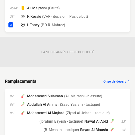
Ali Majrashi
(Faute)
45+4'
F. Kessié
(VAR - decision : Pas de but)
28'
I. Toney
(P.D R. Mahrez)
4'
LA SUITE APRÈS CETTE PUBLICITÉ
Remplacements
Onze de départ
Mohammed Sulaiman
(Ali Majrashi - blessure)
87'
Abdullah Al Ammar
(Saad Yaslam - tactique)
86'
Mohammed Al Majhad
(Ziyad Al-Johani - tactique)
86'
(Ibrahim Bayesh - tactique)
Nawaf Al Abid
83'
(B. Mensah - tactique)
Rayan Al Bloushi
75'