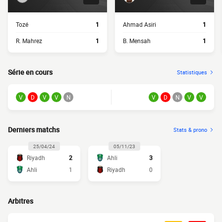
Tozé
1
Ahmad Asiri
1
R. Mahrez
1
B. Mensah
1
Série en cours
Statistiques
V
D
V
V
N
V
D
N
V
V
Derniers matchs
Stats & prono
25/04/24
05/11/23
Riyadh
2
Ahli
3
Ahli
1
Riyadh
0
Arbitres