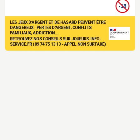
LES JEUX D'ARGENT ET DE HASARD PEUVENT ÊTRE
DANGEREUX : PERTES D'ARGENT, CONFLITS
FAMILIAUX, ADDICTION…
RETROUVEZ NOS CONSEILS SUR JOUEURS-INFO-
SERVICE.FR (09 74 75 13 13 - APPEL NON SURTAXÉ)