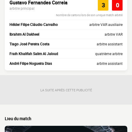
Gustavo Fernandes Correia
3
0
arbitre principal
Nombre de cartons lors de son unique match arbitré
Hélder Filipe Cláudio Carvalho
arbitre VAR auxiliaire
Ibrahim Al Dakheel
arbitre VAR
Tiago José Pereira Costa
arbitre assistant
Fraih Khalifah Salim Al Jaloud
quatrième arbitre
André Filipe Nogueira Dias
arbitre assistant
LA SUITE APRÈS CETTE PUBLICITÉ
Lieu du match