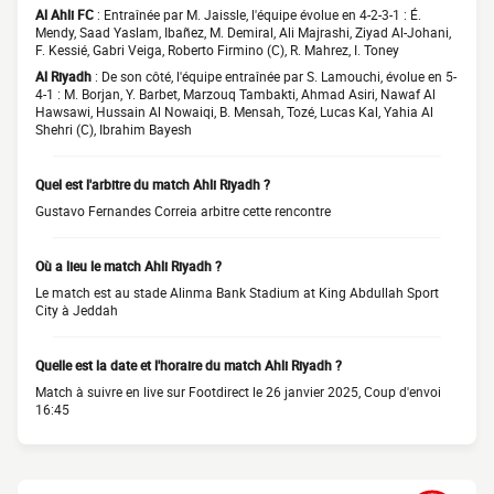
Al Ahli FC
: Entraînée par M. Jaissle, l'équipe évolue en 4-2-3-1 : É.
Mendy, Saad Yaslam, Ibañez, M. Demiral, Ali Majrashi, Ziyad Al-Johani,
F. Kessié, Gabri Veiga, Roberto Firmino (C), R. Mahrez, I. Toney
Al Riyadh
: De son côté, l'équipe entraînée par S. Lamouchi, évolue en 5-
4-1 : M. Borjan, Y. Barbet, Marzouq Tambakti, Ahmad Asiri, Nawaf Al
Hawsawi, Hussain Al Nowaiqi, B. Mensah, Tozé, Lucas Kal, Yahia Al
Shehri (C), Ibrahim Bayesh
Quel est l'arbitre du match Ahli Riyadh ?
Gustavo Fernandes Correia arbitre cette rencontre
Où a lieu le match Ahli Riyadh ?
Le match est au stade Alinma Bank Stadium at King Abdullah Sport
City à Jeddah
Quelle est la date et l'horaire du match Ahli Riyadh ?
Match à suivre en live sur Footdirect le 26 janvier 2025, Coup d'envoi
16:45