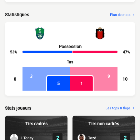
Statistiques
Plus de stats
Possession
53%
47%
Tirs
3
9
8
10
5
1
Stats joueurs
Les tops & flops
Tirs cadrés
Tirs non cadrés
2
2
I. Toney
Tozé