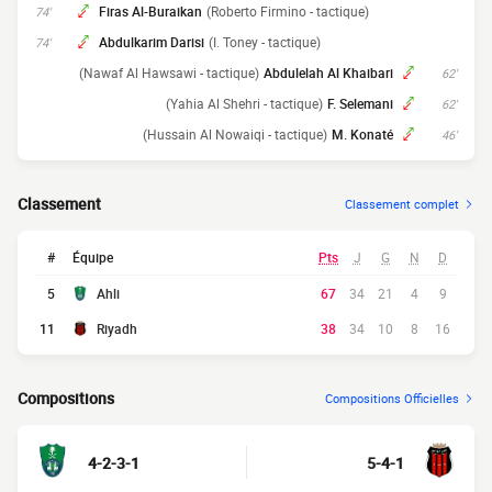
Firas Al-Buraikan
(Roberto Firmino - tactique)
74'
Abdulkarim Darisi
(I. Toney - tactique)
74'
(Nawaf Al Hawsawi - tactique)
Abdulelah Al Khaibari
62'
(Yahia Al Shehri - tactique)
F. Selemani
62'
(Hussain Al Nowaiqi - tactique)
M. Konaté
46'
Classement
Classement complet
#
Équipe
Pts
J
G
N
D
5
Ahli
67
34
21
4
9
11
Riyadh
38
34
10
8
16
Compositions
Compositions Officielles
4-2-3-1
5-4-1