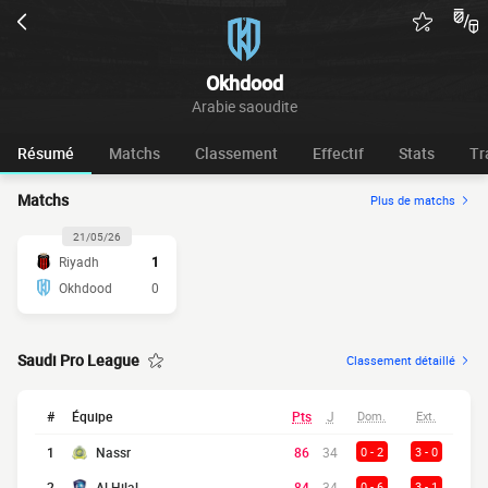
Okhdood
Arabie saoudite
Résumé
Matchs
Classement
Effectif
Stats
Tr
Matchs
Plus de matchs
21/05/26
Riyadh
1
Okhdood
0
Saudi Pro League
Classement détaillé
#
Équipe
Pts
J
Dom.
Ext.
1
Nassr
86
34
0 - 2
3 - 0
2
Al Hilal
84
34
0 - 6
3 - 1