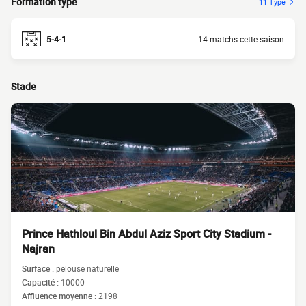
Formation type
11 Type
5-4-1
14 matchs cette saison
Stade
Prince Hathloul Bin Abdul Aziz Sport City Stadium -
Najran
Surface :
pelouse naturelle
Capacité :
10000
Affluence moyenne :
2198