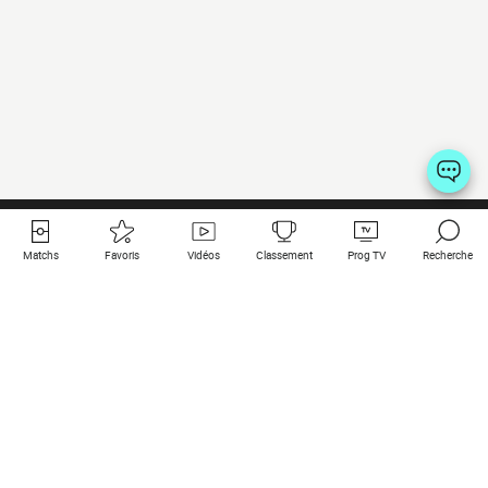
Matchs
Favoris
Vidéos
Classement
Prog TV
Recherche
Liens utiles
Clubs à la une
Tous les matchs
PSG
Matchs en live
Bayern Munich
Derniers résultats
Real Madrid
Matchs à venir
Inter
Match en streaming
Juventus
Contact
Manchester City
Mentions légales
Manchester United
Les amis de Foot Direct
Liverpool