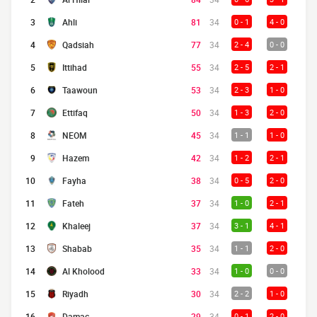
3
Ahli
81
34
0 - 1
4 - 0
4
Qadsiah
77
34
2 - 4
0 - 0
5
Ittihad
55
34
2 - 5
2 - 1
6
Taawoun
53
34
2 - 3
1 - 0
7
Ettifaq
50
34
1 - 3
2 - 0
8
NEOM
45
34
1 - 1
1 - 0
9
Hazem
42
34
1 - 2
2 - 1
10
Fayha
38
34
0 - 5
2 - 0
11
Fateh
37
34
1 - 0
2 - 1
12
Khaleej
37
34
3 - 1
4 - 1
13
Shabab
35
34
1 - 1
2 - 0
14
Al Kholood
33
34
1 - 0
0 - 0
15
Riyadh
30
34
2 - 2
1 - 0
16
Damac
29
34
0 - 1
2 - 0