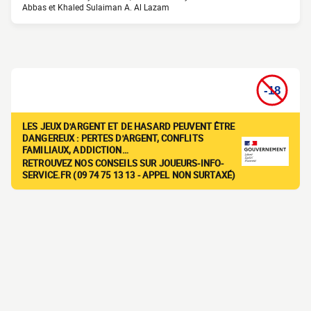
Abbas et Khaled Sulaiman A. Al Lazam
LES JEUX D'ARGENT ET DE HASARD PEUVENT ÊTRE
DANGEREUX : PERTES D'ARGENT, CONFLITS
FAMILIAUX, ADDICTION…
RETROUVEZ NOS CONSEILS SUR JOUEURS-INFO-
SERVICE.FR (09 74 75 13 13 - APPEL NON SURTAXÉ)