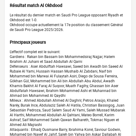
Résultat match Al Okhdood
Le résultat du dernier match en Saudi Pro League opposant Riyadh et
Okhdood est 1-0.
Okhdood occupe actuellement la 17e position du classement Général
de Saudi Pro League 2025/2026.
Principaux joueurs
L'effectif complet est le suivant:
Gardiens : Rakan bin Bassam bin Mohammedsiraj Najjar, Hatem
Ibrahim Al Juhani et Saad Abdullah Al Qarni
Défenseurs : Aser Abdulftah Hawsawi, Saeed bin Awadh bin Saeed Al
Rubaie Al Yami, Hussain Hassan Mushaib Al Zabdani, Naif bin
Mohammed bin Marwai Al Fulaytah Asiri, Diego de Sousa Ferreira,
Gökhan Gül, Mohammed bin Ali bin Abdullah Abu Abdul, Awadh
Khamis Bakhit Al Faraj Al Suqoor, Muath Fagihy, Ghassan bin Aser
Abdulfatah Hawsawi, Ibrahim Mohammed Ashi et Muhannad bin
Ahmad bin Mohammed Al Qaydhi
Milieux : Ahmed Abdullah Ahmed Al Daghrir, Petros Araújo, Khaled
Naréy, Burak Ince, Abdulaziz Saleh Al Hatila, Christian Bassogog, Juan
Sebastián Pedroza, Saud Salem Saud Al Yami, Saleh Mussad Mubarak
Al Harthi, Mohammed Abdullah Al Qahtani, Mateo Borrell, Karim
Ashraf, Saif Mohammed Saleh Qawan Balhareth, Tokmac Nguen et
Ahmed Ali Majrashi
Attaquants : Elhadj Ousmane Barry, Ibrahima Koné, Saviour Godwin,
Mohamed bin Nayef Al Jahif, Saleh bin Yahya bin Askar Dallabah Al