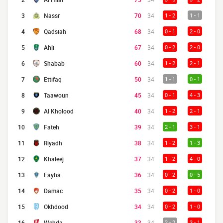
3
Nassr
70
34
1 - 2
1 - 1
4
Qadsiah
68
34
0 - 1
2 - 0
5
Ahli
67
34
0 - 2
2 - 0
6
Shabab
60
34
1 - 2
2 - 1
7
Ettifaq
50
34
1 - 1
0 - 1
8
Taawoun
45
34
0 - 1
4 - 3
9
Al Kholood
40
34
1 - 2
2 - 1
10
Fateh
39
34
2 - 1
3 - 1
11
Riyadh
38
34
1 - 2
1 - 3
12
Khaleej
37
34
1 - 2
4 - 0
13
Fayha
36
34
0 - 2
0 - 5
14
Damac
35
34
0 - 2
1 - 0
15
Okhdood
34
34
0 - 2
1 - 0
16
Wehda
33
34
2 - 2
3 - 1