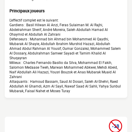
Principaux joueurs
L'effectif complet est le suivant:
Gardiens : Basil Hilwan Al Anzi, Feras Sulaiman M. Al Rajhi,
Abdelrahman Sherif, André Moreira, Saleh Abdullah Hamad Al
Ohaymid et Abdullah Al Zahrani
Défenseurs : Muhannad bin Ahmad bin Mohammed Al Qaydhi,
Mubarak Al Shayie, Abdullah Ibrahim Murshid Hazazi, Abdullah
Ahmad Abdul Rahman Al Yousif, Oumar Gonzalez, Mohammed Salem
Al Dossary, Abdulrahman Sameer Sayadi et Tamim Khalid Al
Shuqayran
Milieux : Charles Fernando Basílio da Silva, Mohammad El Fakih,
Salomon Medaase Tweh, Marwan Mohammed Abkwer, Mehdi Abeid,
Naif Abdullah Ali Hazazi, Yousri Bouzok et Anas Mubarak Muaid Al
Zahrani
Attaquants : Hamoud Bassam, Saud Al Dosari, Saleh Al-Shehri, Raed
Abdullah Al Ghamdi, Azm Al Sayil, Nawaf Saad Al Sahli, Yahya Sunbul
Mubarak, Faisal Nahet et Moses Turay