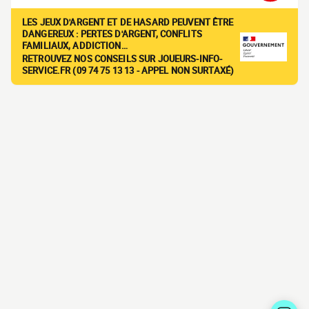
LES JEUX D'ARGENT ET DE HASARD PEUVENT ÊTRE
DANGEREUX : PERTES D'ARGENT, CONFLITS
FAMILIAUX, ADDICTION…
RETROUVEZ NOS CONSEILS SUR JOUEURS-INFO-
SERVICE.FR (09 74 75 13 13 - APPEL NON SURTAXÉ)