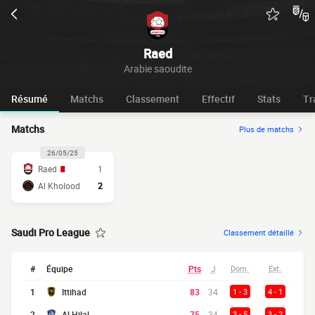
Raed
Arabie saoudite
Résumé
Matchs
Classement
Effectif
Stats
Tr
Matchs
Plus de matchs
26/05/25
Raed
1
Al Kholood
2
Saudi Pro League
Classement détaillé
#
Équipe
Pts
J
Dom.
Ext.
1
Ittihad
83
34
1 - 3
4 - 1
2
Al Hilal
75
34
3 - 5
3 - 2