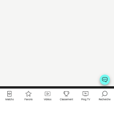
Matchs
Favoris
Vidéos
Classement
Prog TV
Recherche
Liens utiles
Clubs à la une