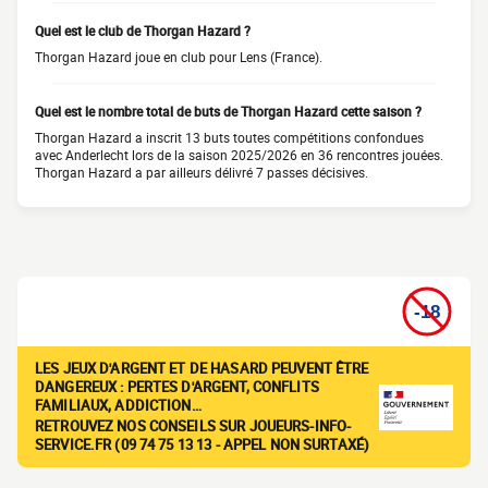
Quel est le club de Thorgan Hazard ?
Thorgan Hazard joue en club pour Lens (France).
Quel est le nombre total de buts de Thorgan Hazard cette saison ?
Thorgan Hazard a inscrit 13 buts toutes compétitions confondues
avec Anderlecht lors de la saison 2025/2026 en 36 rencontres jouées.
Thorgan Hazard a par ailleurs délivré 7 passes décisives.
LES JEUX D'ARGENT ET DE HASARD PEUVENT ÊTRE
DANGEREUX : PERTES D'ARGENT, CONFLITS
FAMILIAUX, ADDICTION…
RETROUVEZ NOS CONSEILS SUR JOUEURS-INFO-
SERVICE.FR (09 74 75 13 13 - APPEL NON SURTAXÉ)