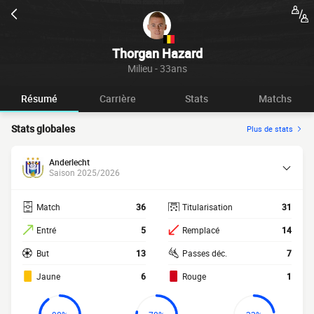
Thorgan Hazard
Milieu - 33ans
Résumé
Carrière
Stats
Matchs
Stats globales
Plus de stats
Anderlecht
Saison 2025/2026
Match
36
Titularisation
31
Entré
5
Remplacé
14
But
13
Passes déc.
7
Jaune
6
Rouge
1