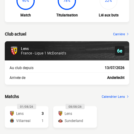
90%
78%
22%
Match
Titularisation
Lié aux buts
Club actuel
Carrière
Lens
6e
France - Ligue 1 McDonald's
Au club depuis
13/07/2026
Arrivée de
Anderlecht
Matchs
Calendrier Lens
01/08/26
08/08/26
Lens
3
Lens
Villarreal
1
Sunderland