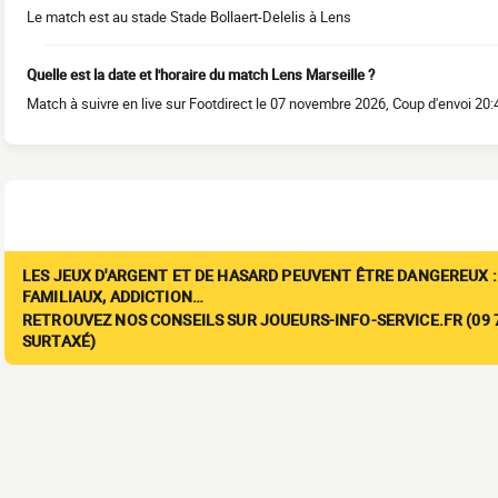
Le match est au stade Stade Bollaert-Delelis à Lens
Quelle est la date et l'horaire du match Lens Marseille ?
Match à suivre en live sur Footdirect le 07 novembre 2026, Coup d'envoi 20:
LES JEUX D'ARGENT ET DE HASARD PEUVENT ÊTRE DANGEREUX :
FAMILIAUX, ADDICTION…
RETROUVEZ NOS CONSEILS SUR JOUEURS-INFO-SERVICE.FR (09 7
SURTAXÉ)