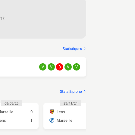
ITÉ
Statistiques
V
V
D
V
V
Stats & prono
08/03/25
23/11/24
28/04/2
arseille
0
Lens
1
Marseille
ens
1
Marseille
3
Lens