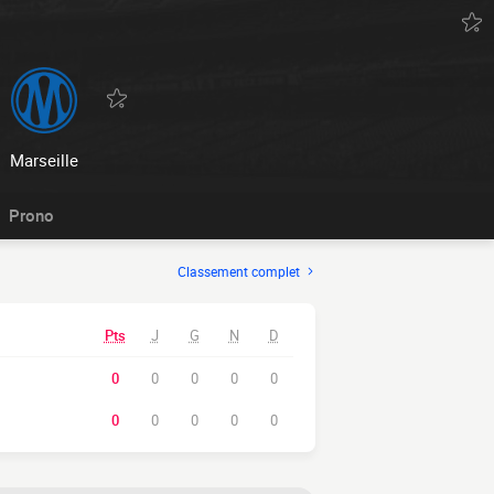
Marseille
Prono
Classement complet
Pts
J
G
N
D
0
0
0
0
0
0
0
0
0
0