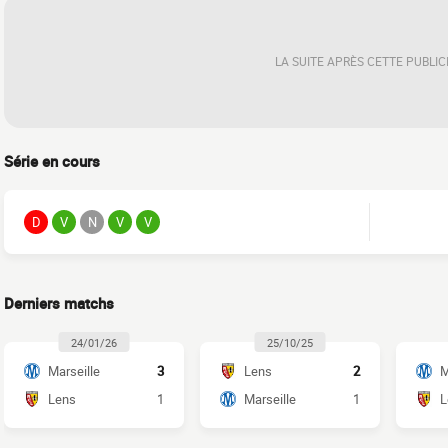
LA SUITE APRÈS CETTE PUBLIC
Série en cours
D
V
N
V
V
Derniers matchs
24/01/26
25/10/25
Marseille
3
Lens
2
M
Lens
1
Marseille
1
L