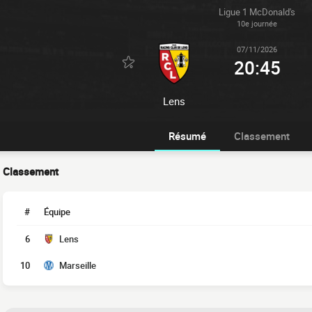
Ligue 1 McDonald's
10e journée
07/11/2026
20:45
Lens
Résumé
Classement
Classement
#
Équipe
6
Lens
10
Marseille