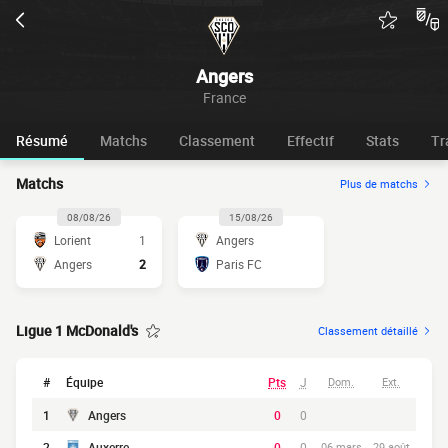
Angers
France
Résumé
Matchs
Classement
Effectif
Stats
Tr
Matchs
Plus de matchs
08/08/26
15/08/26
Lorient
1
Angers
Angers
2
Paris FC
Ligue 1 McDonald's
Classement détaillé
#
Équipe
Pts
J
Dom.
Ext.
1
Angers
0
0
2
Auxerre
0
0
06 mars
29 août