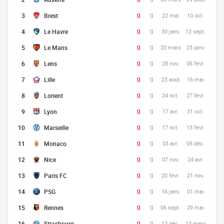
3
Brest
0
0
22 mai
10 oct.
4
Le Havre
0
0
30 janv.
12 sept.
5
Le Mans
0
0
20 mars
23 janv.
6
Lens
0
0
28 nov.
06 févr.
7
Lille
0
0
23 août
16 mai
8
Lorient
0
0
24 oct.
27 févr.
9
Lyon
0
0
17 avr.
31 oct.
10
Marseille
0
0
17 oct.
13 févr.
11
Monaco
0
0
03 avr.
05 déc.
12
Nice
0
0
07 nov.
24 avr.
13
Paris FC
0
0
20 févr.
21 nov.
14
PSG
0
0
16 janv.
01 mai
15
Rennes
0
0
06 sept.
29 mai
16
Strasbourg
0
0
12 déc.
13 mars