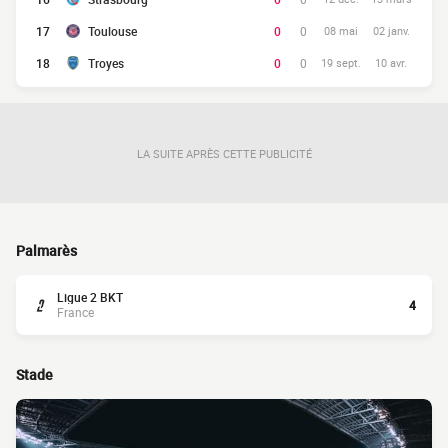
17
Toulouse
0
0
08 mai
02 janv.
18
Troyes
0
0
19 sept.
10 avr.
LA SUITE APRÈS CETTE PUBLICITÉ
Palmarès
Ligue 2 BKT
4
France
Stade