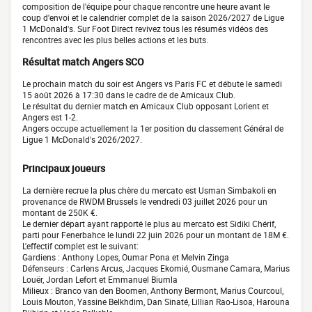
composition de l'équipe pour chaque rencontre une heure avant le
coup d'envoi et le calendrier complet de la saison 2026/2027 de Ligue
1 McDonald's. Sur Foot Direct revivez tous les résumés vidéos des
rencontres avec les plus belles actions et les buts.
Résultat match Angers SCO
Le prochain match du soir est Angers vs Paris FC et débute le samedi
15 août 2026 à 17:30 dans le cadre de de Amicaux Club.
Le résultat du dernier match en Amicaux Club opposant Lorient et
Angers est 1-2.
Angers occupe actuellement la 1er position du classement Général de
Ligue 1 McDonald's 2026/2027.
Principaux joueurs
La dernière recrue la plus chère du mercato est Usman Simbakoli en
provenance de RWDM Brussels le vendredi 03 juillet 2026 pour un
montant de 250K €.
Le dernier départ ayant rapporté le plus au mercato est Sidiki Chérif,
parti pour Fenerbahce le lundi 22 juin 2026 pour un montant de 18M €.
L'effectif complet est le suivant:
Gardiens : Anthony Lopes, Oumar Pona et Melvin Zinga
Défenseurs : Carlens Arcus, Jacques Ekomié, Ousmane Camara, Marius
Louër, Jordan Lefort et Emmanuel Biumla
Milieux : Branco van den Boomen, Anthony Bermont, Marius Courcoul,
Louis Mouton, Yassine Belkhdim, Dan Sinaté, Lillian Rao-Lisoa, Harouna