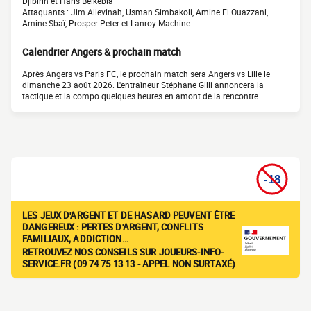
Djibirin et Haris Belkebla
Attaquants : Jim Allevinah, Usman Simbakoli, Amine El Ouazzani,
Amine Sbaï, Prosper Peter et Lanroy Machine
Calendrier Angers & prochain match
Après Angers vs Paris FC, le prochain match sera Angers vs Lille le
dimanche 23 août 2026. L'entraîneur Stéphane Gilli annoncera la
tactique et la compo quelques heures en amont de la rencontre.
LES JEUX D'ARGENT ET DE HASARD PEUVENT ÊTRE
DANGEREUX : PERTES D'ARGENT, CONFLITS
FAMILIAUX, ADDICTION…
RETROUVEZ NOS CONSEILS SUR JOUEURS-INFO-
SERVICE.FR (09 74 75 13 13 - APPEL NON SURTAXÉ)