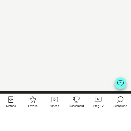
Matchs
Favoris
Vidéos
Classement
Prog TV
Recherche
Liens utiles
Clubs à la une
Tous les matchs
PSG