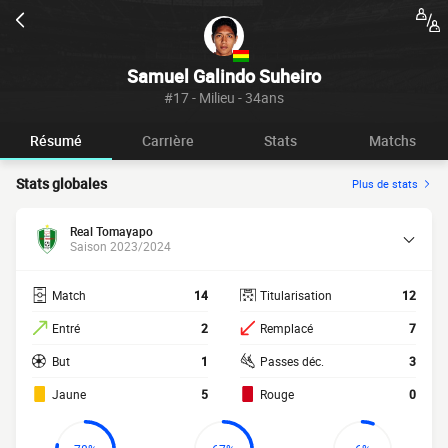
Samuel Galindo Suheiro
#17 - Milieu - 34ans
Résumé
Carrière
Stats
Matchs
Stats globales
Plus de stats
Real Tomayapo
Saison 2023/2024
Match
14
Titularisation
12
Entré
2
Remplacé
7
But
1
Passes déc.
3
Jaune
5
Rouge
0