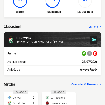
78%
67%
6%
Match
Titularisation
Lié aux buts
Club actuel
Carrière
O. Petrolero
9e
Bolivie - División Profesional (Bolivie)
Forme
V
N
D
Au club depuis
28/07/2026
Arrivée de
Always Ready
Matchs
Calendrier O. Petrolero
06/08/26
10/08/26
Bolívar
2
O. Petrolero
O. Petrolero
1
Universitario