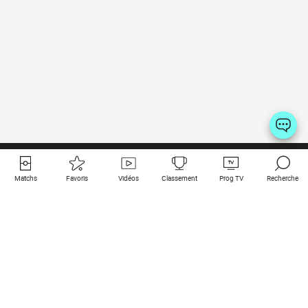
Matchs
Favoris
Vidéos
Classement
Prog TV
Recherche
Liens utiles
Clubs à la une
Tous les matchs
PSG
Matchs en live
Bayern Munich
Derniers résultats
Real Madrid
Matchs à venir
Inter
Match en streaming
Juventus
Contact
Manchester City