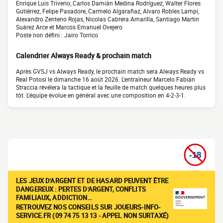
Enrique Luis Triverio, Carlos Damián Medina Rodríguez, Walter Flores
Gutiérrez, Felipe Pasadore, Carmelo Algarañaz, Alvaro Robles Lampi,
Alexandro Zenteno Rojas, Nicolas Cabrera Amarilla, Santiago Martin
Suárez Arce et Marcos Emanuel Ovejero
Poste non défini : Jairo Torrico
Calendrier Always Ready & prochain match
Après GVSJ vs Always Ready, le prochain match sera Always Ready vs
Real Potosí le dimanche 16 août 2026. L'entraîneur Marcelo Fabián
Straccia révélera la tactique et la feuille de match quelques heures plus
tôt. L'équipe évolue en général avec une composition en 4-2-3-1.
LES JEUX D'ARGENT ET DE HASARD PEUVENT ÊTRE
DANGEREUX : PERTES D'ARGENT, CONFLITS
FAMILIAUX, ADDICTION…
RETROUVEZ NOS CONSEILS SUR JOUEURS-INFO-
SERVICE.FR (09 74 75 13 13 - APPEL NON SURTAXÉ)