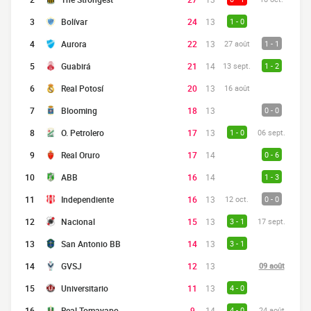
3
Bolívar
24
13
1 - 0
4
Aurora
22
13
27 août
1 - 1
5
Guabirá
21
14
13 sept.
1 - 2
6
Real Potosí
20
13
16 août
7
Blooming
18
13
0 - 0
8
O. Petrolero
17
13
1 - 0
06 sept.
9
Real Oruro
17
14
0 - 6
10
ABB
16
14
1 - 3
11
Independiente
16
13
12 oct.
0 - 0
12
Nacional
15
13
3 - 1
17 sept.
13
San Antonio BB
14
13
3 - 1
14
GVSJ
12
13
09 août
15
Universitario
11
13
4 - 0
16
Real Tomayapo
9
14
4 - 0
24 août