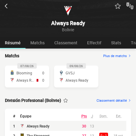
Always Ready
Bolivie
Résumé
Matchs
Classement
Effectif
Stats
Tr
Matchs
Plus de matchs
07/08/26
09/08/26
Blooming
0
GVSJ
Always Ready
0
Always Ready
División Profesional (Bolivie)
Classement détaillé
#
Équipe
Pts
J
Dom.
Ext.
1
Always Ready
30
13
2
The Strongest
27
13
0 - 1
18 oct.