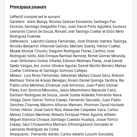
Principaux joueurs
L'effectif complet est le suivant:
Gardiens : Alain Baroja, Nicolas Salazar Escalante, Santiago Paz
Encinas, Santiago Delgadillo Frias, Juan David Pinto Aguilera, Gustavo
Leonardo Claros de Souza, Ronald Joel Taborga Cuellar et Enzo Mirlo
Rodriguez Fuentes
Défenseurs : Leandro Gareca Fernández, José Orlando Herrera Taborga,
Nicolás Benjamin Villarroel Galindo, Marcelo Suárez, Héctor Cuéllar,
Misael Alcocer Chuviru, Dieguito Rodríguez Flores, Carlitos Jose
Rodriguez Sotto, Alex Enrique Rambal Ramírez, Richet Gómez Miranda,
Juan Sinforiano Godoy Viñales, Edisson Restrepo Perea, José Daniel
Ojeda Vargas, Ary Junior Oliveira Aguilar, Daniel Murillo Borrero, Matias
Cuellar Contreras et Santiago Somoya Callejas
Milieux : Luis Rivas Fernandez, Sebastián Matías Claure Sanz, Robson
Matheus Tomé de Araújo Benegas, Álvaro Daniel Quiroga Sardina, Rai
Pablo Lima Martínez, Emanuel Joel Amoroso, Juan Pablo Gómez
Pérez, Karl Stivince Mboudou, Jesús Maximiliano Maraude Cano,
Darlison Rodrígues de Souza, Javier Uzeda Alderete, Fernando Nava
Ortega, Darío Osmar Torrico Espejo, Fernando Saucedo, Juan Pablo
Sanchez Chanvey, Máximo Alfonso Mamani, Yhorman David Hurtado
Torres, Héctor Jhoel Galvis Ríos, Alexander Cespedes Vaca, Carlos
Matías Collazo Martínez, Roberto Enríquez Pérez Aguirre, Alfredo
Miguel Alanoca Choque, Santiago Cuestas Huallpa, Josue Torrico
Espejo, Saul Choquevillca Mamani, Efmamjjasond González et
Leonardo Rodriguez da Costa
Attaquants : Fernando Adrián, Carlos Alberto Lucumí González,