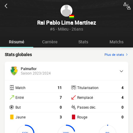
Rai Pablo Lima Martínez
#6 - Milieu - 26ans
Résumé
Carrière
Stats
Matchs
Stats globales
Plus de stats
Palmaflor
Saison 2023/2024
Match
11
Titularisation
4
Entré
7
Remplacé
4
But
0
Passes déc.
0
Jaune
3
Rouge
0