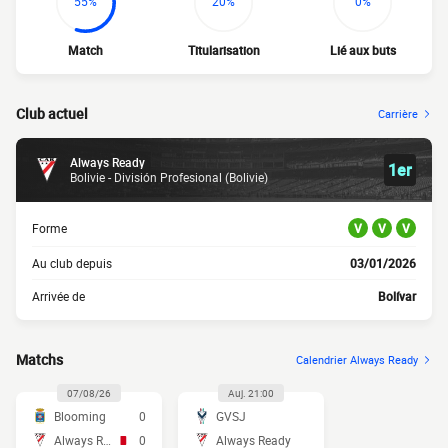
55%
20%
0%
Match
Titularisation
Lié aux buts
Club actuel
Carrière
Always Ready
1er
Bolivie - División Profesional (Bolivie)
Forme
V
V
V
Au club depuis
03/01/2026
Arrivée de
Bolívar
Matchs
Calendrier Always Ready
07/08/26
Auj. 21:00
Blooming
0
GVSJ
Always Ready
0
Always Ready