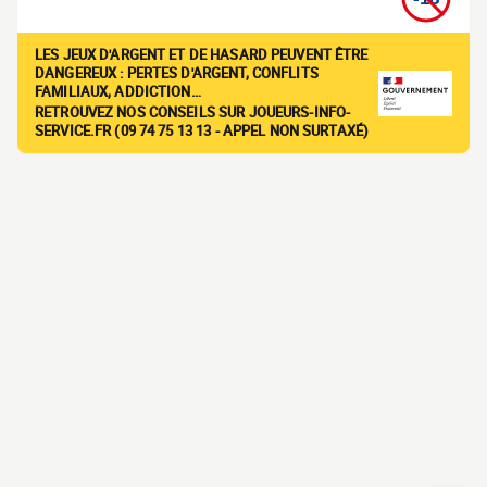
LES JEUX D'ARGENT ET DE HASARD PEUVENT ÊTRE
DANGEREUX : PERTES D'ARGENT, CONFLITS
FAMILIAUX, ADDICTION…
RETROUVEZ NOS CONSEILS SUR JOUEURS-INFO-
SERVICE.FR (09 74 75 13 13 - APPEL NON SURTAXÉ)